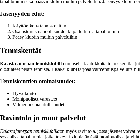
tapahtumiin sekä pääsyn klubin muihin palveluihin. Jäsenyys klubiin on
Jäsenyyden edut:
Käyttöoikeus tenniskenttiin
Osallistumismahdollisuudet kilpailuihin ja tapahtumiin
Pääsy klubiin muihin palveluihin
Tenniskentät
Kalastajatorpan tennisklubilla
on useita laadukkaita tenniskenttiä, jot
olosuhteet pelata tennistä. Lisäksi klubi tarjoaa valmennuspalveluita niil
Tenniskenttien ominaisuudet:
Hyvä kunto
Monipuoliset varusteet
Valmennusmahdollisuudet
Ravintola ja muut palvelut
Kalastajatorpan tennisklubilla
on myös ravintola, jossa jäsenet voivat re
sosiaalisia tapahtumia, jotka tekevät klubielämästä monipuolista ja viiht