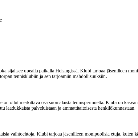
e
joka sijaitsee upealla paikalla Helsingissä. Klubi tarjoaa jäsenilleen mon
orpan tennisklubiin ja sen tarjoamiin mahdollisuuksiin.
 se on ollut merkittävä osa suomalaista tennisperinnettä. Klubi on kasv
ettu laadukkaista palveluistaan ja ammattitaitoisesta henkilökunnastaan.
rilaisia vaihtoehtoja. Klubi tarjoaa jäsenilleen monipuolisia etuja, kuten