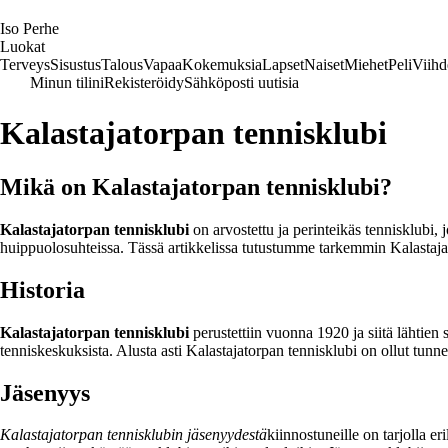
I
so
P
erhe
Luokat
Terveys
Sisustus
Talous
Vapaa
Kokemuksia
Lapset
Naiset
Miehet
Peli
Viihd
Minun tilini
Rekisteröidy
Sähköposti uutisia
Kalastajatorpan tennisklubi
Mikä on Kalastajatorpan tennisklubi?
Kalastajatorpan tennisklubi
on arvostettu ja perinteikäs tennisklubi, 
huippuolosuhteissa. Tässä artikkelissa tutustumme tarkemmin Kalastajat
Historia
Kalastajatorpan tennisklubi
perustettiin vuonna 1920 ja siitä lähtien
tenniskeskuksista. Alusta asti Kalastajatorpan tennisklubi on ollut tunn
Jäsenyys
Kalastajatorpan tennisklubin jäsenyydestä
kiinnostuneille on tarjolla e