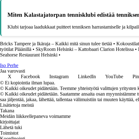
Miten Kalastajatorpan tennisklubi edistää tennikse
Klubi tarjoaa laadukkaat puitteet tenniksen harrastamiselle ja kilpa
Bricks Tampere ja Ikäraja – Kaikki mitä sinun tulee tietää
•
Kokoustila
työtilat Pläänillä
•
SkyRoom Helsinki – Kattobaari Clarion Hotelissa
•
Seahorse Restaurant Helsinki
•
I
so
P
erhe
Jaa varovasti
X
Facebook
Instagram
LinkedIn
YouTube
Pin
© Ei kopiointia ilman lupaa.
© Kaikki oikeudet pidätetään. Teemme yhteistyötä valittujen yritysten k
© Kaikki oikeudet pidätetään. Saatamme ansaita osan myynnistämme tuot
saa jäljentää, jakaa, lähettää, tallentaa välimuistiin tai muuten käyttää, e
Lisätietoja meistä
Takana
Meidän liikkeellepaneva voimamme
kirjoittajat
Lähetä tuki
Toimistot
Koordinointi