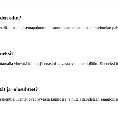
yden edut?
llistumaan jäsentapahtumiin, saunomaan ja nauttimaan ravintolan palvel
eneksi?
ottamalla yhteyttä klubin jäsenasioista vastaavaan henkilöön. Jäseneksi
ät ja -olosuhteet?
sakenttiä. Kentät ovat hyvässä kunnossa ja niitä ylläpidetään säännöllise