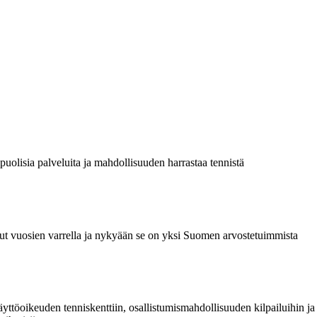
ipuolisia palveluita ja mahdollisuuden harrastaa tennistä
anut vuosien varrella ja nykyään se on yksi Suomen arvostetuimmista
 käyttöoikeuden tenniskenttiin, osallistumismahdollisuuden kilpailuihin ja