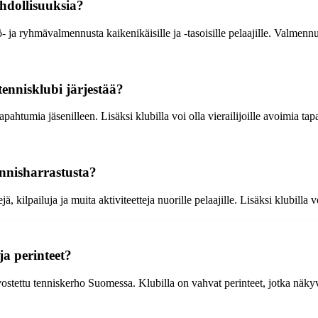
hdollisuuksia?
ilö- ja ryhmävalmennusta kaikenikäisille ja -tasoisille pelaajille. Valme
tennisklubi järjestää?
 tapahtumia jäsenilleen. Lisäksi klubilla voi olla vierailijoille avoimia ta
ennisharrastusta?
kilpailuja ja muita aktiviteetteja nuorille pelaajille. Lisäksi klubilla vo
ja perinteet?
ostettu tenniskerho Suomessa. Klubilla on vahvat perinteet, jotka näkyvä