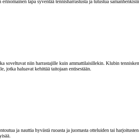
 erinomainen tapa syventää tennisharrastusta ja tutustua samanhenkisiin
ka soveltuvat niin harrastajille kuin ammattilaisillekin. Klubin tenniskent
le, jotka haluavat kehittää taitojaan entisestään.
ntoutua ja nauttia hyvästä ruoasta ja juomasta otteluiden tai harjoitusten 
yisää.