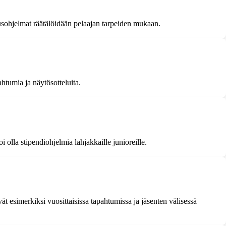
nnusohjelmat räätälöidään pelaajan tarpeiden mukaan.
pahtumia ja näytösotteluita.
i olla stipendiohjelmia lahjakkaille junioreille.
t esimerkiksi vuosittaisissa tapahtumissa ja jäsenten välisessä