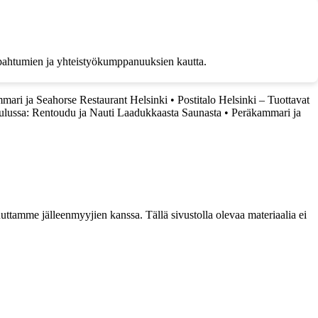
n tapahtumien ja yhteistyökumppanuuksien kautta.
mari ja Seahorse Restaurant Helsinki
•
Postitalo Helsinki – Tuottavat
ulussa: Rentoudu ja Nauti Laadukkaasta Saunasta
•
Peräkammari ja
ttamme jälleenmyyjien kanssa. Tällä sivustolla olevaa materiaalia ei