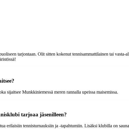
uoliseen tarjontaan. Olit sitten kokenut tennisammattilainen tai vasta-alk
ristössä!
aitsee?
 joka sijaitsee Munkkiniemessä meren rannalla upeissa maisemissa.
nisklubi tarjoaa jäsenilleen?
ua erilaisiin tennisturnauksiin ja -tapahtumiin. Lisäksi klubilla on sauna,