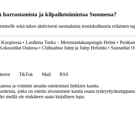
n harrastamista ja kilpailutoimintaa Suomessa?
ilemiselle sekä tukee aktiivisesti suomalaista tenniskulttuuria erilaiste
t Kuopiossa
•
Lasilinna Turku – Merenrantakaupungin Helmi
•
Peräkam
Kokoustilat Oulussa
•
Chihuahua Julep ja Julep Helsinki
•
Saunatilat O
terest
TikTok
Mail
RSS
anssa ja voimme ansaita ostoksistasi linkkien kautta.
teista, jotka on ostettu sivustomme kautta osana tytäryrityskumppanuu
llei meillä ole etukäteen saatu kirjallinen lupa.