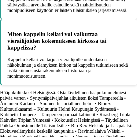
säilytystilaa arvokkaille esineille sekä mahdollisuuden
monipuoliseen käyttöön erilaisten tilaisuuksien järjestämisessä.
Miten kappelin kellari voi vaikuttaa
vierailijoiden kokemukseen kirkossa tai
kappelissa?
Kappelin kellari voi tarjota vierailijoille uudenlaisen
näkökulman ja elämyksen kirkon tai kappelin tutkimiseen sekä
lisätä kiinnostusta rakennuksen historiaan ja
monimuotoisuuteen.
Hääpukuliikkeet Helsingissä: Osta täydellinen hääpuku unelmiesi
päivää varten
•
Syntymäpäiväjuhlat aikuisten iloksi Tampereella
•
Åminnen Kartano – Suomen historiallinen helmi
•
Biorex
Kulttuurikasarmi – Kulttuurin Helmi Kaupungin Sydämessä
•
Kabinetti Tampere – Tampereen parhaat kabinetit
•
Roasberg Tripla –
Kahvilat Triplan Ytimessä
•
Kokoustilat Helsingissä – Täydellinen
Paikka Onnistuneille Tilaisuuksille
•
Bio Rex Helsinki ja Lasipalatsi:
Elokuvaelämyksiä keskellä kaupunkia
•
Ravintolalaiva Wäiski –
Merellinen Ruokaelämys Helsingissä
•
Venyy – Varaa täydellinen