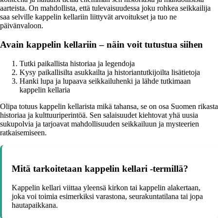
aarteista. On mahdollista, että tulevaisuudessa joku rohkea seikkailija
saa selville kappelin kellariin liittyvät arvoitukset ja tuo ne
päivänvaloon.
Avain kappelin kellariin – näin voit tutustua siihen
Tutki paikallista historiaa ja legendoja
Kysy paikallisilta asukkailta ja historiantutkijoilta lisätietoja
Hanki lupa ja lupaava seikkailuhenki ja lähde tutkimaan
kappelin kellaria
Olipa totuus kappelin kellarista mikä tahansa, se on osa Suomen rikasta
historiaa ja kulttuuriperintöä. Sen salaisuudet kiehtovat yhä uusia
sukupolvia ja tarjoavat mahdollisuuden seikkailuun ja mysteerien
ratkaisemiseen.
Mitä tarkoitetaan kappelin kellari -termillä?
Kappelin kellari viittaa yleensä kirkon tai kappelin alakertaan,
joka voi toimia esimerkiksi varastona, seurakuntatilana tai jopa
hautapaikkana.