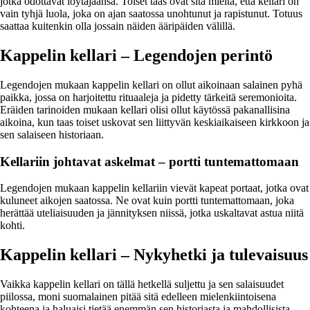
jotka odottavat löytäjäänsä. Toiset taas ovat sitä mieltä, että kellari on
vain tyhjä luola, joka on ajan saatossa unohtunut ja rapistunut. Totuus
saattaa kuitenkin olla jossain näiden ääripäiden välillä.
Kappelin kellari – Legendojen perintö
Legendojen mukaan kappelin kellari on ollut aikoinaan salainen pyhä
paikka, jossa on harjoitettu rituaaleja ja pidetty tärkeitä seremonioita.
Eräiden tarinoiden mukaan kellari olisi ollut käytössä pakanallisina
aikoina, kun taas toiset uskovat sen liittyvän keskiaikaiseen kirkkoon ja
sen salaiseen historiaan.
Kellariin johtavat askelmat – portti tuntemattomaan
Legendojen mukaan kappelin kellariin vievät kapeat portaat, jotka ovat
kuluneet aikojen saatossa. Ne ovat kuin portti tuntemattomaan, joka
herättää uteliaisuuden ja jännityksen niissä, jotka uskaltavat astua niitä
kohti.
Kappelin kellari – Nykyhetki ja tulevaisuus
Vaikka kappelin kellari on tällä hetkellä suljettu ja sen salaisuudet
piilossa, moni suomalainen pitää sitä edelleen mielenkiintoisena
kohteena ja haluaisi tietää enemmän sen historiasta ja mahdollisista