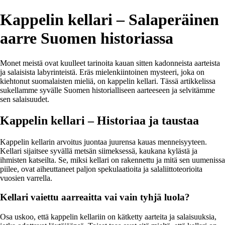
Kappelin kellari – Salaperäinen
aarre Suomen historiassa
Monet meistä ovat kuulleet tarinoita kauan sitten kadonneista aarteista
ja salaisista labyrinteistä. Eräs mielenkiintoinen mysteeri, joka on
kiehtonut suomalaisten mieliä, on kappelin kellari. Tässä artikkelissa
sukellamme syvälle Suomen historialliseen aarteeseen ja selvitämme
sen salaisuudet.
Kappelin kellari – Historiaa ja taustaa
Kappelin kellarin arvoitus juontaa juurensa kauas menneisyyteen.
Kellari sijaitsee syvällä metsän siimeksessä, kaukana kylästä ja
ihmisten katseilta. Se, miksi kellari on rakennettu ja mitä sen uumenissa
piilee, ovat aiheuttaneet paljon spekulaatioita ja salaliittoteorioita
vuosien varrella.
Kellari vaiettu aarreaitta vai vain tyhjä luola?
Osa uskoo, että kappelin kellariin on kätketty aarteita ja salaisuuksia,