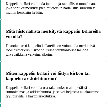
Kappelin kellari voi luoda intiimin ja rauhallisen tunnelman,
joka sopii esimerkiksi pienimuotoisiin hartaustilaisuuksiin tai
muihin henkisiin hetkiin.
Mitä historiallista merkitystä kappelin kellareilla
voi olla?
Historiallisesti kappelin kellareilla on voinut olla merkittävä
rooli esimerkiksi uskonnollisissa seremonioissa tai jopa
turvapaikkana vaikeina aikoina.
Miten kappelin kellari voi liittyä kirkon tai
kappelin arkkitehtuuriin?
Kappelin kellari voi olla osa rakennuksen alkuperäistä
suunnitelmaa ja arkkitehtuuria, ja se voi heijastaa aikakautensa
tyylipiirteitä ja käyttötarkoituksia.