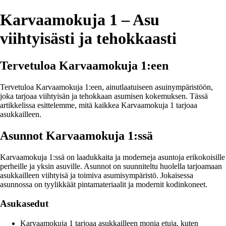
Karvaamokuja 1 – Asu
viihtyisästi ja tehokkaasti
Tervetuloa Karvaamokuja 1:een
Tervetuloa Karvaamokuja 1:een, ainutlaatuiseen asuinympäristöön,
joka tarjoaa viihtyisän ja tehokkaan asumisen kokemuksen. Tässä
artikkelissa esittelemme, mitä kaikkea Karvaamokuja 1 tarjoaa
asukkailleen.
Asunnot Karvaamokuja 1:ssä
Karvaamokuja 1:ssä on laadukkaita ja moderneja asuntoja erikokoisille
perheille ja yksin asuville. Asunnot on suunniteltu huolella tarjoamaan
asukkailleen viihtyisä ja toimiva asumisympäristö. Jokaisessa
asunnossa on tyylikkäät pintamateriaalit ja modernit kodinkoneet.
Asukasedut
Karvaamokuja 1 tarjoaa asukkailleen monia etuja, kuten