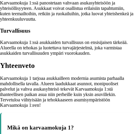
Karvaamokuja 1:ssä panostetaan vahvaan asukasyhteisöön ja
yhteisöllisyyteen. Asukkaat voivat osallistua erilaisiin tapahtumiin,
kuten teemailtoihin, retkiin ja ruokailuihin, jotka luovat yhteishenkeä ja
yhteenkuuluvuutta.
Turvallisuus
Karvaamokuja 1:ssä asukkaiden turvallisuus on ensisijaisen tärkeää.
Alueella on tehokas ja luotettava turvajärjestelmä, joka varmistaa
asukkaiden turvallisuuden ympäri vuorokauden.
Yhteenveto
Karvaamokuja 1 tarjoaa asukkailleen modernia asumista parhaalla
mahdollisella tavalla. Alueen laadukkaat asunnot, monipuoliset
palvelut ja vahva asukasyhteisö tekevät Karvaamokuja 1:stä
ihanteellisen paikan asua niin perheille kuin yksin asuvillekin.
Tervetuloa viihtyisään ja tehokkaaseen asumisympäristöön
Karvaamokuja 1:een!
Mikä on karvaamokuja 1?