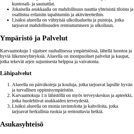
kuntosali- ja saunatilat.
Jokaisella asukkaalla on mahdollisuus nauttia yhteisistä tiloista ja
osallistua erilaisiin tapahtumiin ja aktiviteetteihin.
Lisäksi alueella on viihtyisiä ulkoilualueita ja puistoja, jotka
tarjoavat mahdollisuuden rentoutumiseen ja ulkoiluun.
Ympäristö ja Palvelut
Karvaamokuja 1 sijaitsee rauhallisessa ympäristössä, lähellä luontoa ja
hyviä liikenneyhteyksiä. Alueella on monipuoliset palvelut ja kaupat,
jotka tekevät arjen sujumisesta helppoa ja vaivatonta.
Lähipalvelut
Alueella on päiväkoteja ja kouluja, jotka tarjoavat lapsille hyvän
ja turvallisen oppimisympäristön.
Karvaamokuja 1:n lähistöllä on myös terveyskeskus ja apteekki,
jotka huolehtivat asukkaiden terveydestä.
Lisäksi alueella on monia ravintoloita ja kahviloita, jotka
tarjoavat herkullisia ruokia ja rentouttavia hetkiä.
Asukasyhteisö