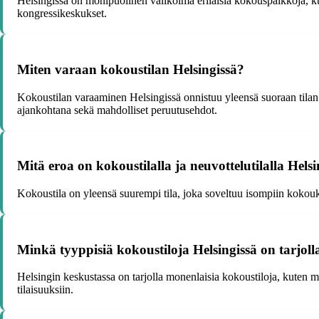
Helsingissä on monipuolinen valikoima erilaisia kokouspaikkoja, kut
kongressikeskukset.
Miten varaan kokoustilan Helsingissä?
Kokoustilan varaaminen Helsingissä onnistuu yleensä suoraan tilan t
ajankohtana sekä mahdolliset peruutusehdot.
Mitä eroa on kokoustilalla ja neuvottelutilalla Helsi
Kokoustila on yleensä suurempi tila, joka soveltuu isompiin kokouks
Minkä tyyppisiä kokoustiloja Helsingissä on tarjoll
Helsingin keskustassa on tarjolla monenlaisia kokoustiloja, kuten mo
tilaisuuksiin.