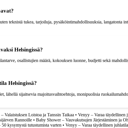
oavat?
uten teknistä tukea, tarjoiluja, pysäköintimahdollisuuksia, langatonta i
avaksi Helsingissä?
tarve, osallistujien määrä, kokouksen luonne, budjetti sekä mahdolliset 
ila Helsingissä?
det, lähellä sijaitsevia majoitusvaihtoehtoja, monipuolisia ruokailumah
– Valaistuksen Loistoa ja Tanssin Taikaa
•
Venyy – Varaa täydellinen j
ijärven Rannoille
•
Baby Shower – Vauvakutsujen Järjestäminen ja O
– 50 kysymystä tutustumista varten
•
Venyy – Varaa täydellinen juhlatil