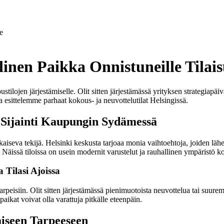
e
linen Paikka Onnistuneille Tilais
lojen järjestämiselle. Olit sitten järjestämässä yrityksen strategiapäiv
issa esittelemme parhaat kokous- ja neuvottelutilat Helsingissä.
 Sijainti Kaupungin Sydämessä
atkaiseva tekijä. Helsinki keskusta tarjoaa monia vaihtoehtoja, joiden lä
ille. Näissä tiloissa on usein modernit varustelut ja rauhallinen ympäristö
Tilasi Ajoissa
rpeisiin. Olit sitten järjestämässä pienimuotoista neuvottelua tai suure
paikat voivat olla varattuja pitkälle eteenpäin.
aiseen Tarpeeseen