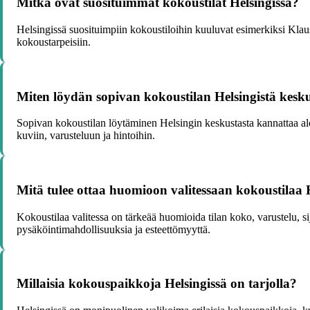
Mitkä ovat suosituimmat kokoustilat Helsingissä?
Helsingissä suosituimpiin kokoustiloihin kuuluvat esimerkiksi Klaus
kokoustarpeisiin.
Miten löydän sopivan kokoustilan Helsingistä kesku
Sopivan kokoustilan löytäminen Helsingin keskustasta kannattaa aloitt
kuviin, varusteluun ja hintoihin.
Mitä tulee ottaa huomioon valitessaan kokoustilaa 
Kokoustilaa valitessa on tärkeää huomioida tilan koko, varustelu, sija
pysäköintimahdollisuuksia ja esteettömyyttä.
Millaisia kokouspaikkoja Helsingissä on tarjolla?