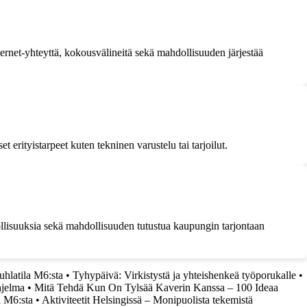
nternet-yhteyttä, kokousvälineitä sekä mahdollisuuden järjestää
erityistarpeet kuten tekninen varustelu tai tarjoilut.
dollisuuksia sekä mahdollisuuden tutustua kaupungin tarjontaan
uhlatila M6:sta
•
Tyhypäivä: Virkistystä ja yhteishenkeä työporukalle
•
hjelma
•
Mitä Tehdä Kun On Tylsää Kaverin Kanssa – 100 Ideaa
a M6:sta
•
Aktiviteetit Helsingissä – Monipuolista tekemistä