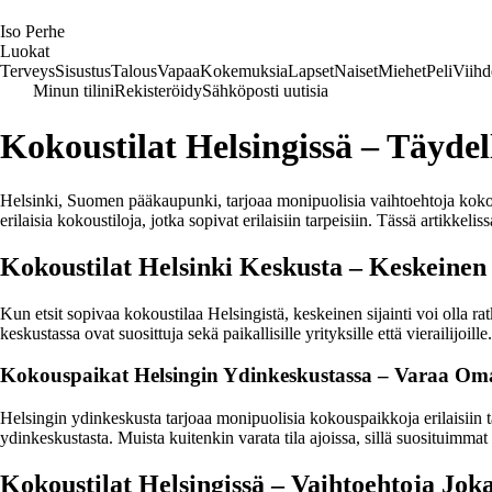
I
so
P
erhe
Luokat
Terveys
Sisustus
Talous
Vapaa
Kokemuksia
Lapset
Naiset
Miehet
Peli
Viihd
Minun tilini
Rekisteröidy
Sähköposti uutisia
Kokoustilat Helsingissä – Täydel
Helsinki, Suomen pääkaupunki, tarjoaa monipuolisia vaihtoehtoja kokousti
erilaisia kokoustiloja, jotka sopivat erilaisiin tarpeisiin. Tässä artikkel
Kokoustilat Helsinki Keskusta – Keskeinen
Kun etsit sopivaa kokoustilaa Helsingistä, keskeinen sijainti voi olla r
keskustassa ovat suosittuja sekä paikallisille yrityksille että vierailijo
Kokouspaikat Helsingin Ydinkeskustassa – Varaa Oma 
Helsingin ydinkeskusta tarjoaa monipuolisia kokouspaikkoja erilaisiin ta
ydinkeskustasta. Muista kuitenkin varata tila ajoissa, sillä suosituimmat 
Kokoustilat Helsingissä – Vaihtoehtoja Jok