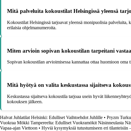
Mitä palveluita kokoustilat Helsingissä yleensä tarj
Kokoustilat Helsingissä tarjoavat yleensä monipuolisia palveluita, k
erilaisia ohjelmanumeroita.
Miten arvioin sopivan kokoustilan tarpeitani vasta
Sopivan kokoustilan arvioimisessa kannattaa ottaa huomioon oma tilan
Mitä hyötyä on valita keskustassa sijaitseva kokoust
Keskustassa sijaitseva kokoustila tarjoaa usein hyvät liikenneyhtey
kokouksen jälkeen.
Halvat Juhlatilat Helsinki: Edulliset Vaihtoehdot Juhlille
•
Pryzm Turku 
Vuokraa Mökki Tampereelta: Edulliset Vuokramökit Näsinneulasta Näs
Vapaa-ajan Viettoon
•
Hyviä kysymyksiä tutustumiseen eri tilanteisiin 