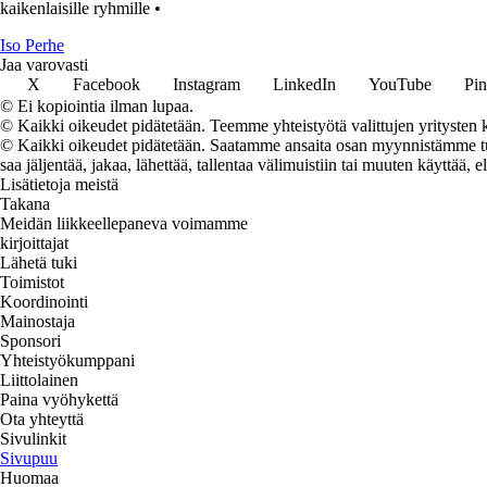
kaikenlaisille ryhmille
•
I
so
P
erhe
Jaa varovasti
X
Facebook
Instagram
LinkedIn
YouTube
Pin
© Ei kopiointia ilman lupaa.
© Kaikki oikeudet pidätetään. Teemme yhteistyötä valittujen yritysten k
© Kaikki oikeudet pidätetään. Saatamme ansaita osan myynnistämme tuot
saa jäljentää, jakaa, lähettää, tallentaa välimuistiin tai muuten käyttää, e
Lisätietoja meistä
Takana
Meidän liikkeellepaneva voimamme
kirjoittajat
Lähetä tuki
Toimistot
Koordinointi
Mainostaja
Sponsori
Yhteistyökumppani
Liittolainen
Paina vyöhykettä
Ota yhteyttä
Sivulinkit
Sivupuu
Huomaa