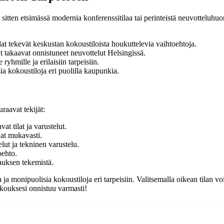
 sitten etsimässä modernia konferenssitilaa tai perinteistä neuvotteluhuon
lat tekevät keskustan kokoustiloista houkuttelevia vaihtoehtoja.
 takaavat onnistuneet neuvottelut Helsingissä.
ryhmille ja erilaisiin tarpeisiin.
ia kokoustiloja eri puolilla kaupunkia.
raavat tekijät:
avat tilat ja varustelut.
ujat mukavasti.
elut ja tekninen varustelu.
oehto.
auksen tekemistä.
 monipuolisia kokoustiloja eri tarpeisiin. Valitsemalla oikean tilan voit
kokouksesi onnistuu varmasti!