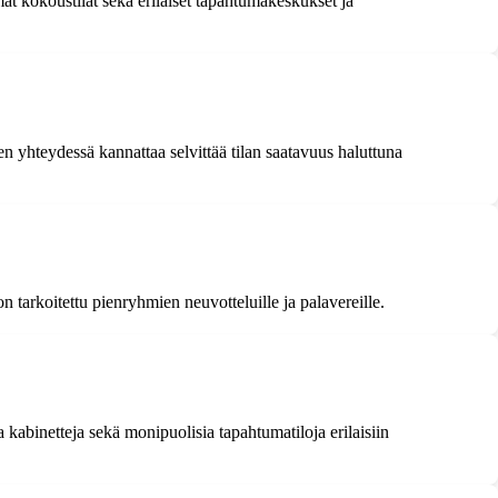
at kokoustilat sekä erilaiset tapahtumakeskukset ja
n yhteydessä kannattaa selvittää tilan saatavuus haluttuna
 tarkoitettu pienryhmien neuvotteluille ja palavereille.
 kabinetteja sekä monipuolisia tapahtumatiloja erilaisiin