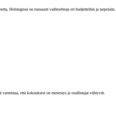
etta, Helsingissä on runsaasti vaihtoehtoja eri budjetteihin ja tarpeisiin.
 varmistaa, että kokouksesi on menestys ja osallistujat viihtyvät.