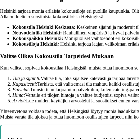
Helsinki tarjoaa monia erilaisia kokoustiloja eri puolilla kaupunkia. Olit
Alla on luettelo suosituista kokoustiloista Helsingissä:
Kokoustila Helsinki Keskusta:
Keskeinen sijainti ja modernit ti
Neuvottelutila Helsinki:
Rauhallinen ympäristö ja hyvät palvelut
Kokouspaikka Helsinki:
Monipuoliset vaihtoehdot eri kokoisille 
Kokoustiloja Helsinki:
Helsinki tarjoaa laajan valikoiman erilais
Valitse Oikea Kokoustila Tarpeidesi Mukaan
Kun valitset sopivaa kokoustilaa Helsingistä, muista ottaa huomioon seu
Tila ja sijainti:
Valitse tila, joka sijaitsee kätevästi ja tarjoaa tarvitt
Kapasiteetti:
Tarkista, että valitsemasi tila mahtuu kaikki osallist
Palvelut:
Tutustu tilan tarjoamiin palveluihin, kuten catering-palv
Hinta:
Vertaile eri tilojen hintoja ja valitse budjettiisi sopiva vaiht
Arviot:
Lue muiden käyttäjien arvostelut ja suositukset ennen var
Yhteenvetona voidaan todeta, että Helsingistä löytyy monia laadukkaita ja
Muista varata tila ajoissa ja ottaa huomioon osallistujien tarpeet, niin 