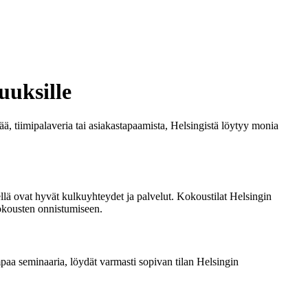
uuksille
ää, tiimipalaveria tai asiakastapaamista, Helsingistä löytyy monia
hellä ovat hyvät kulkuyhteydet ja palvelut. Kokoustilat Helsingin
 kokousten onnistumiseen.
mpaa seminaaria, löydät varmasti sopivan tilan Helsingin