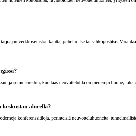
en hotellien kokoustilat, ravintoloiden neuvotteluhuoneet, yritysten om
arjoajan verkkosivuston kautta, puhelimitse tai sähköpostitse. Varaukse
ngissä?
iin ja seminaareihin, kun taas neuvottelutila on pienempi huone, joka on
a keskustan alueella?
derneja konferenssitiloja, perinteisiä neuvotteluhuoneita, tunnelmallisia