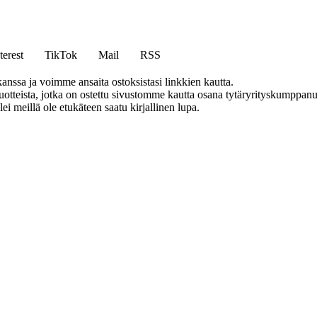
terest
TikTok
Mail
RSS
anssa ja voimme ansaita ostoksistasi linkkien kautta.
teista, jotka on ostettu sivustomme kautta osana tytäryrityskumppanuu
llei meillä ole etukäteen saatu kirjallinen lupa.