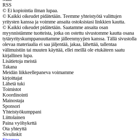
RSS
© Ei kopiointia ilman lupaa.
© Kaikki oikeudet pidätetään. Teemme yhteistyötä valittujen
yritysten kanssa ja voimme ansaita ostoksistasi linkkien kautta.
© Kaikki oikeudet pidätetään. Saatamme ansaita osan
myynnistämme tuotteista, jotka on ostettu sivustomme kautta osana
tytäryrityskumppanuuttamme jälleenmyyjien kanssa. Tällä sivustolla
olevaa materiaalia ei saa jäljentää, jakaa, lähettää, tallentaa
välimuistiin tai muuten käyttää, ellei meillä ole etukäteen saatu
kirjallinen lupa.
Lisätietoja meistä
Takana
Meidän liikkeellepaneva voimamme
kirjoittajat
Lähetä tuki
Toimistot
Koordinointi
Mainostaja
Sponsori
Yhteistyökumppani
Liittolainen
Paina vyöhykettä
Ota yhteyttä
Sivulinkit
Sivupuu