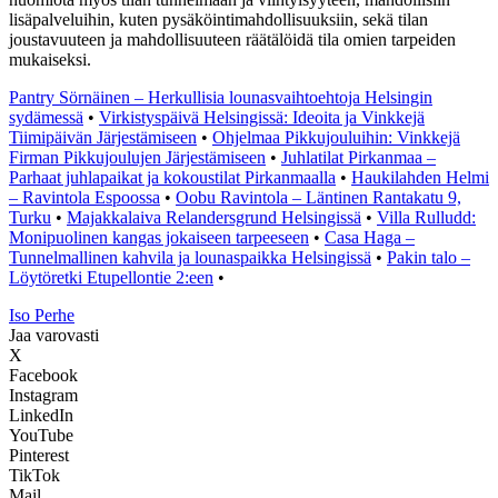
lisäpalveluihin, kuten pysäköintimahdollisuuksiin, sekä tilan
joustavuuteen ja mahdollisuuteen räätälöidä tila omien tarpeiden
mukaiseksi.
Pantry Sörnäinen – Herkullisia lounasvaihtoehtoja Helsingin
sydämessä
•
Virkistyspäivä Helsingissä: Ideoita ja Vinkkejä
Tiimipäivän Järjestämiseen
•
Ohjelmaa Pikkujouluihin: Vinkkejä
Firman Pikkujoulujen Järjestämiseen
•
Juhlatilat Pirkanmaa –
Parhaat juhlapaikat ja kokoustilat Pirkanmaalla
•
Haukilahden Helmi
– Ravintola Espoossa
•
Oobu Ravintola – Läntinen Rantakatu 9,
Turku
•
Majakkalaiva Relandersgrund Helsingissä
•
Villa Rulludd:
Monipuolinen kangas jokaiseen tarpeeseen
•
Casa Haga –
Tunnelmallinen kahvila ja lounaspaikka Helsingissä
•
Pakin talo –
Löytöretki Etupellontie 2:een
•
I
so
P
erhe
Jaa varovasti
X
Facebook
Instagram
LinkedIn
YouTube
Pinterest
TikTok
Mail