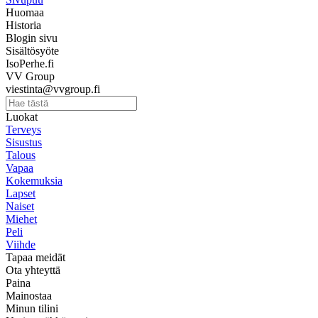
Huomaa
Historia
Blogin sivu
Sisältösyöte
IsoPerhe.fi
VV Group
viestinta@vvgroup.fi
Luokat
Terveys
Sisustus
Talous
Vapaa
Kokemuksia
Lapset
Naiset
Miehet
Peli
Viihde
Tapaa meidät
Ota yhteyttä
Paina
Mainostaa
Minun tilini