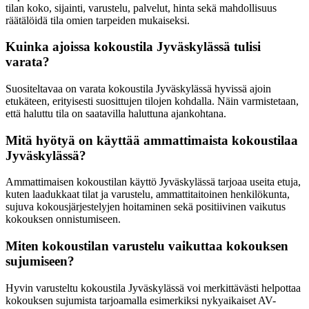
tilan koko, sijainti, varustelu, palvelut, hinta sekä mahdollisuus
räätälöidä tila omien tarpeiden mukaiseksi.
Kuinka ajoissa kokoustila Jyväskylässä tulisi
varata?
Suositeltavaa on varata kokoustila Jyväskylässä hyvissä ajoin
etukäteen, erityisesti suosittujen tilojen kohdalla. Näin varmistetaan,
että haluttu tila on saatavilla haluttuna ajankohtana.
Mitä hyötyä on käyttää ammattimaista kokoustilaa
Jyväskylässä?
Ammattimaisen kokoustilan käyttö Jyväskylässä tarjoaa useita etuja,
kuten laadukkaat tilat ja varustelu, ammattitaitoinen henkilökunta,
sujuva kokousjärjestelyjen hoitaminen sekä positiivinen vaikutus
kokouksen onnistumiseen.
Miten kokoustilan varustelu vaikuttaa kokouksen
sujumiseen?
Hyvin varusteltu kokoustila Jyväskylässä voi merkittävästi helpottaa
kokouksen sujumista tarjoamalla esimerkiksi nykyaikaiset AV-