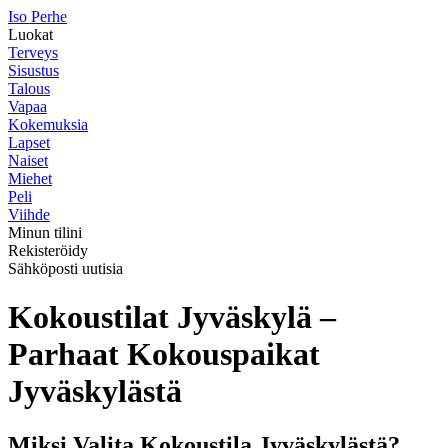
I
so
P
erhe
Luokat
Terveys
Sisustus
Talous
Vapaa
Kokemuksia
Lapset
Naiset
Miehet
Peli
Viihde
Minun tilini
Rekisteröidy
Sähköposti uutisia
Kokoustilat Jyväskylä –
Parhaat Kokouspaikat
Jyväskylästä
Miksi Valita Kokoustila Jyväskylästä?