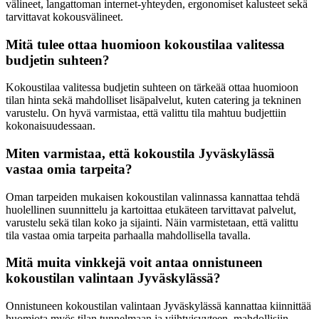
välineet, langattoman internet-yhteyden, ergonomiset kalusteet sekä
tarvittavat kokousvälineet.
Mitä tulee ottaa huomioon kokoustilaa valitessa
budjetin suhteen?
Kokoustilaa valitessa budjetin suhteen on tärkeää ottaa huomioon
tilan hinta sekä mahdolliset lisäpalvelut, kuten catering ja tekninen
varustelu. On hyvä varmistaa, että valittu tila mahtuu budjettiin
kokonaisuudessaan.
Miten varmistaa, että kokoustila Jyväskylässä
vastaa omia tarpeita?
Oman tarpeiden mukaisen kokoustilan valinnassa kannattaa tehdä
huolellinen suunnittelu ja kartoittaa etukäteen tarvittavat palvelut,
varustelu sekä tilan koko ja sijainti. Näin varmistetaan, että valittu
tila vastaa omia tarpeita parhaalla mahdollisella tavalla.
Mitä muita vinkkejä voit antaa onnistuneen
kokoustilan valintaan Jyväskylässä?
Onnistuneen kokoustilan valintaan Jyväskylässä kannattaa kiinnittää
huomiota myös tilan tunnelmaan ja viihtyisyyteen, mahdollisiin