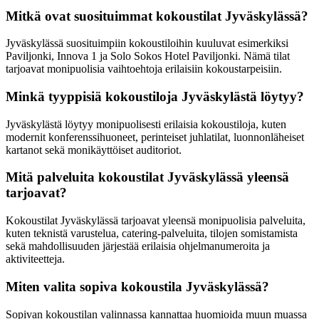
Mitkä ovat suosituimmat kokoustilat Jyväskylässä?
Jyväskylässä suosituimpiin kokoustiloihin kuuluvat esimerkiksi
Paviljonki, Innova 1 ja Solo Sokos Hotel Paviljonki. Nämä tilat
tarjoavat monipuolisia vaihtoehtoja erilaisiin kokoustarpeisiin.
Minkä tyyppisiä kokoustiloja Jyväskylästä löytyy?
Jyväskylästä löytyy monipuolisesti erilaisia kokoustiloja, kuten
modernit konferenssihuoneet, perinteiset juhlatilat, luonnonläheiset
kartanot sekä monikäyttöiset auditoriot.
Mitä palveluita kokoustilat Jyväskylässä yleensä
tarjoavat?
Kokoustilat Jyväskylässä tarjoavat yleensä monipuolisia palveluita,
kuten teknistä varustelua, catering-palveluita, tilojen somistamista
sekä mahdollisuuden järjestää erilaisia ohjelmanumeroita ja
aktiviteetteja.
Miten valita sopiva kokoustila Jyväskylässä?
Sopivan kokoustilan valinnassa kannattaa huomioida muun muassa