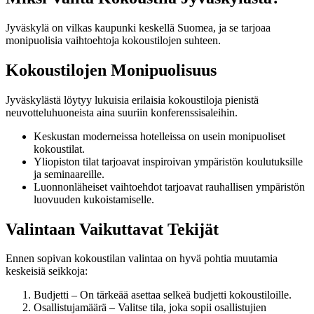
Jyväskylä on vilkas kaupunki keskellä Suomea, ja se tarjoaa
monipuolisia vaihtoehtoja kokoustilojen suhteen.
Kokoustilojen Monipuolisuus
Jyväskylästä löytyy lukuisia erilaisia kokoustiloja pienistä
neuvotteluhuoneista aina suuriin konferenssisaleihin.
Keskustan moderneissa hotelleissa on usein monipuoliset
kokoustilat.
Yliopiston tilat tarjoavat inspiroivan ympäristön koulutuksille
ja seminaareille.
Luonnonläheiset vaihtoehdot tarjoavat rauhallisen ympäristön
luovuuden kukoistamiselle.
Valintaan Vaikuttavat Tekijät
Ennen sopivan kokoustilan valintaa on hyvä pohtia muutamia
keskeisiä seikkoja:
Budjetti – On tärkeää asettaa selkeä budjetti kokoustiloille.
Osallistujamäärä – Valitse tila, joka sopii osallistujien