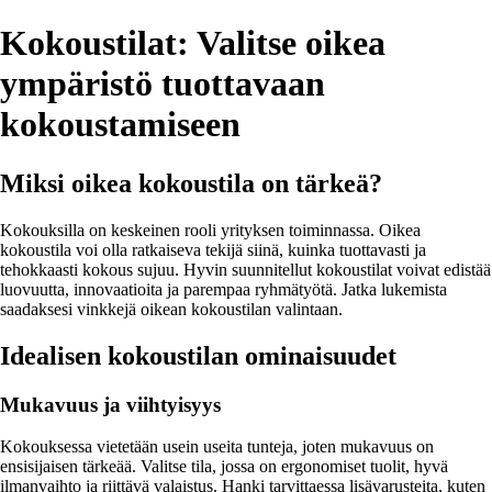
Kokoustilat: Valitse oikea
ympäristö tuottavaan
kokoustamiseen
Miksi oikea kokoustila on tärkeä?
Kokouksilla on keskeinen rooli yrityksen toiminnassa. Oikea
kokoustila voi olla ratkaiseva tekijä siinä, kuinka tuottavasti ja
tehokkaasti kokous sujuu. Hyvin suunnitellut kokoustilat voivat edistää
luovuutta, innovaatioita ja parempaa ryhmätyötä. Jatka lukemista
saadaksesi vinkkejä oikean kokoustilan valintaan.
Idealisen kokoustilan ominaisuudet
Mukavuus ja viihtyisyys
Kokouksessa vietetään usein useita tunteja, joten mukavuus on
ensisijaisen tärkeää. Valitse tila, jossa on ergonomiset tuolit, hyvä
ilmanvaihto ja riittävä valaistus. Hanki tarvittaessa lisävarusteita, kuten