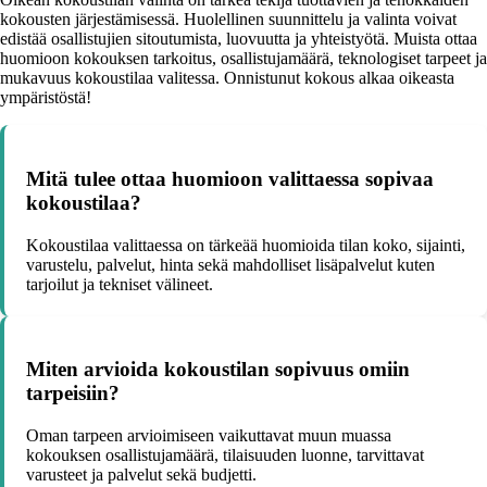
kokousten järjestämisessä. Huolellinen suunnittelu ja valinta voivat
edistää osallistujien sitoutumista, luovuutta ja yhteistyötä. Muista ottaa
huomioon kokouksen tarkoitus, osallistujamäärä, teknologiset tarpeet ja
mukavuus kokoustilaa valitessa. Onnistunut kokous alkaa oikeasta
ympäristöstä!
Mitä tulee ottaa huomioon valittaessa sopivaa
kokoustilaa?
Kokoustilaa valittaessa on tärkeää huomioida tilan koko, sijainti,
varustelu, palvelut, hinta sekä mahdolliset lisäpalvelut kuten
tarjoilut ja tekniset välineet.
Miten arvioida kokoustilan sopivuus omiin
tarpeisiin?
Oman tarpeen arvioimiseen vaikuttavat muun muassa
kokouksen osallistujamäärä, tilaisuuden luonne, tarvittavat
varusteet ja palvelut sekä budjetti.