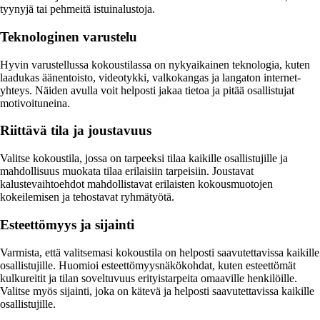
tyynyjä tai pehmeitä istuinalustoja.
Teknologinen varustelu
Hyvin varustellussa kokoustilassa on nykyaikainen teknologia, kuten
laadukas äänentoisto, videotykki, valkokangas ja langaton internet-
yhteys. Näiden avulla voit helposti jakaa tietoa ja pitää osallistujat
motivoituneina.
Riittävä tila ja joustavuus
Valitse kokoustila, jossa on tarpeeksi tilaa kaikille osallistujille ja
mahdollisuus muokata tilaa erilaisiin tarpeisiin. Joustavat
kalustevaihtoehdot mahdollistavat erilaisten kokousmuotojen
kokeilemisen ja tehostavat ryhmätyötä.
Esteettömyys ja sijainti
Varmista, että valitsemasi kokoustila on helposti saavutettavissa kaikille
osallistujille. Huomioi esteettömyysnäkökohdat, kuten esteettömät
kulkureitit ja tilan soveltuvuus erityistarpeita omaaville henkilöille.
Valitse myös sijainti, joka on kätevä ja helposti saavutettavissa kaikille
osallistujille.