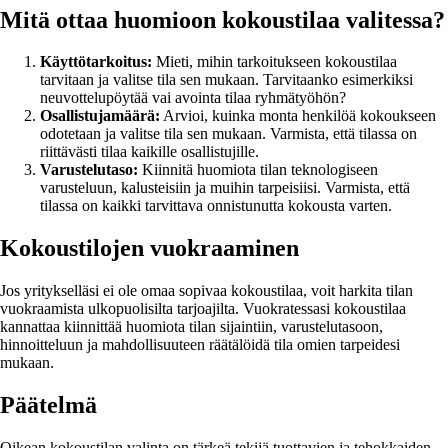
Mitä ottaa huomioon kokoustilaa valitessa?
Käyttötarkoitus:
Mieti, mihin tarkoitukseen kokoustilaa
tarvitaan ja valitse tila sen mukaan. Tarvitaanko esimerkiksi
neuvottelupöytää vai avointa tilaa ryhmätyöhön?
Osallistujamäärä:
Arvioi, kuinka monta henkilöä kokoukseen
odotetaan ja valitse tila sen mukaan. Varmista, että tilassa on
riittävästi tilaa kaikille osallistujille.
Varustelutaso:
Kiinnitä huomiota tilan teknologiseen
varusteluun, kalusteisiin ja muihin tarpeisiisi. Varmista, että
tilassa on kaikki tarvittava onnistunutta kokousta varten.
Kokoustilojen vuokraaminen
Jos yritykselläsi ei ole omaa sopivaa kokoustilaa, voit harkita tilan
vuokraamista ulkopuolisilta tarjoajilta. Vuokratessasi kokoustilaa
kannattaa kiinnittää huomiota tilan sijaintiin, varustelutasoon,
hinnoitteluun ja mahdollisuuteen räätälöidä tila omien tarpeidesi
mukaan.
Päätelmä
Oikean kokoustilan valinta on tärkeä tekijä tuottavien ja tehokkaiden