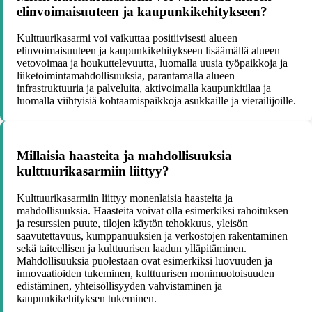
elinvoimaisuuteen ja kaupunkikehitykseen?
Kulttuurikasarmi voi vaikuttaa positiivisesti alueen
elinvoimaisuuteen ja kaupunkikehitykseen lisäämällä alueen
vetovoimaa ja houkuttelevuutta, luomalla uusia työpaikkoja ja
liiketoimintamahdollisuuksia, parantamalla alueen
infrastruktuuria ja palveluita, aktivoimalla kaupunkitilaa ja
luomalla viihtyisiä kohtaamispaikkoja asukkaille ja vierailijoille.
Millaisia haasteita ja mahdollisuuksia
kulttuurikasarmiin liittyy?
Kulttuurikasarmiin liittyy monenlaisia haasteita ja
mahdollisuuksia. Haasteita voivat olla esimerkiksi rahoituksen
ja resurssien puute, tilojen käytön tehokkuus, yleisön
saavutettavuus, kumppanuuksien ja verkostojen rakentaminen
sekä taiteellisen ja kulttuurisen laadun ylläpitäminen.
Mahdollisuuksia puolestaan ovat esimerkiksi luovuuden ja
innovaatioiden tukeminen, kulttuurisen monimuotoisuuden
edistäminen, yhteisöllisyyden vahvistaminen ja
kaupunkikehityksen tukeminen.