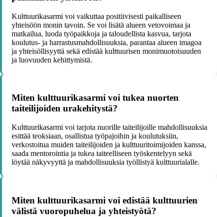
Kulttuurikasarmi voi vaikuttaa positiivisesti paikalliseen
yhteisöön monin tavoin. Se voi lisätä alueen vetovoimaa ja
matkailua, luoda työpaikkoja ja taloudellista kasvua, tarjota
koulutus- ja harrastusmahdollisuuksia, parantaa alueen imagoa
ja yhteisöllisyyttä sekä edistää kulttuurisen monimuotoisuuden
ja luovuuden kehittymistä.
Miten kulttuurikasarmi voi tukea nuorten
taiteilijoiden urakehitystä?
Kulttuurikasarmi voi tarjota nuorille taiteilijoille mahdollisuuksia
esittää teoksiaan, osallistua työpajoihin ja koulutuksiin,
verkostoitua muiden taiteilijoiden ja kulttuuritoimijoiden kanssa,
saada mentorointia ja tukea taiteelliseen työskentelyyn sekä
löytää näkyvyyttä ja mahdollisuuksia työllistyä kulttuurialalle.
Miten kulttuurikasarmi voi edistää kulttuurien
välistä vuoropuhelua ja yhteistyötä?