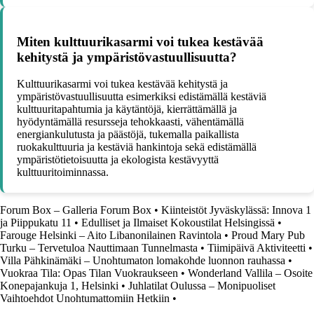
Miten kulttuurikasarmi voi tukea kestävää
kehitystä ja ympäristövastuullisuutta?
Kulttuurikasarmi voi tukea kestävää kehitystä ja
ympäristövastuullisuutta esimerkiksi edistämällä kestäviä
kulttuuritapahtumia ja käytäntöjä, kierrättämällä ja
hyödyntämällä resursseja tehokkaasti, vähentämällä
energiankulutusta ja päästöjä, tukemalla paikallista
ruokakulttuuria ja kestäviä hankintoja sekä edistämällä
ympäristötietoisuutta ja ekologista kestävyyttä
kulttuuritoiminnassa.
Forum Box – Galleria Forum Box
•
Kiinteistöt Jyväskylässä: Innova 1
ja Piippukatu 11
•
Edulliset ja Ilmaiset Kokoustilat Helsingissä
•
Farouge Helsinki – Aito Libanonilainen Ravintola
•
Proud Mary Pub
Turku – Tervetuloa Nauttimaan Tunnelmasta
•
Tiimipäivä Aktiviteetti
•
Villa Pähkinämäki – Unohtumaton lomakohde luonnon rauhassa
•
Vuokraa Tila: Opas Tilan Vuokraukseen
•
Wonderland Vallila – Osoite
Konepajankuja 1, Helsinki
•
Juhlatilat Oulussa – Monipuoliset
Vaihtoehdot Unohtumattomiin Hetkiin
•