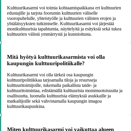
Kulttuurikasarmi voi toimia kohtaamispaikkana eri kulttuurien
edustajille ja tarjota foorumin kulttuurien väliselle
vuoropuhelulle, yhteistyölle ja kulttuurien välisten erojen ja
yhtäläisyyksien tutkimiselle. Kulttuurikasarmi voi järjestää
monikulttuurisia tapahtumia, näyttelyitä ja esityksiä sekä tukea
kulttuurien välistä ymmärrystä ja kunnioitusta.
Mitä hyötyä kulttuurikasarmista voi olla
kaupungin kulttuuripolitiikalle?
Kulttuurikasarmi voi olla tärkeä osa kaupungin
kulttuuripolitiikkaa tarjoamalla tiloja ja resursseja
kulttuuritoimijoille, tukemalla paikallista taide- ja
kulttuuritoimintaa, edistämällä kulttuurista monimuotoisuutta ja
osallisuutta, luomalla kulttuurisia elämyksiä asukkaille ja
matkailijoille sekä vahvistamalla kaupungin imagoa
kulttuurikaupunkina.
Miten kulttuurikasarmi voi vaikuttaa alueen