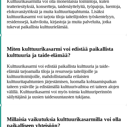
Kulttuurikasarmilla voi olla monenlaisia toimintoja, kuten
teatteriesityksiä, konsertteja, taidenäyttelyitä, työpajoja, luentoja,
elokuvanäytöksiä ja muita kulttuuritapahtumia. Lisäksi
kulttuurikasarmi voi tarjota tiloja taiteilijoiden työskentelyyn,
residenssejä, kahviloita, kirjastoja ja muita palveluita, jotka
tukevat paikallista kulttuurielämää.
Miten kulttuurikasarmi voi edistää paikallista
kulttuuria ja taide-elämää?
Kulttuurikasarmi voi edistää paikallista kulttuuria ja taide-
elämää tarjoamalla tiloja ja resursseja taiteilijoille ja
kulttuuritoimijoille, mahdollistamalla erilaisten
kulttuuritapahtumien järjestämisen, luomalla kohtaamispaikan
taiteen ystäville ja edistämällä kulttuurivaihtoa eri taiteen alojen
välillä. Kulttuurikasarmi voi myös toimia kulttuuriperinnön
säilyttäjänä ja uusien taidesuuntausten tukijana.
Millaisia vaikutuksia kulttuurikasarmilla voi olla
paikalliseen yhteisöön?