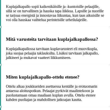
Kuplajalkapallo sopii kaikenikäisille ja -kuntoisille pelaajille,
sillä se on turvallinen ja hauska tapa liikkua. Lapsille ja nuorille
se tarjoaa energistä ja innostavaa liikuntaa, kun taas aikuisille se
voi olla hauskaa vaihtelua perinteisille urheilulajeille.
Mitä varusteita tarvitaan kuplajalkapallossa?
Kuplajalkapallossa tarvitaan kuplavarusteet eli muovikupla,
joka suojaa pelaajia taklauksilta. Lisäksi tarvitaan jalkapallo,
jalkineet ja mukavat vaatteet liikkumiseen.
Miten kuplajalkapallo-ottelu etenee?
Ottelu alkaa joukkueiden asettuessa kentälle ja erotuomarin
antaessa aloituspotkun. Pelaajat pyrkivät maalintekoon ja
puolustamaan omaa maaliaan kuplan avulla. Ottelu etenee
kahden puoliajan ja mahdollisen jatkoajan kautta.