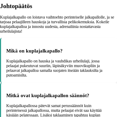
Johtopäätös
Kuplajalkapallo on loistava vaihtoehto perinteiselle jalkapallolle, ja se
tarjoaa pelaajilleen hauskoja ja turvallisia pelikokemuksia. Kokeile
kuplajalkapalloa ja innostu uudesta, adrenaliinia nostattavasta
urheilulajista!
Mikä on kuplajalkapallo?
Kuplajalkapallo on hauska ja vauhdikas urheilulaji, jossa
pelaajat pukeutuvat suuriin, läpinäkyviin muovikupliin ja
pelaavat jalkapalloa samalla suojaten itseään taklauksilta ja
putoamisilta.
Mitkä ovat kuplajalkapallon säännöt?
Kuplajalkapallossa pätevät samat perussäännöt kuin
perinteisessä jalkapallossa, mutta pelaajat eivät saa käyttää
käsiään pelatessaan. Lisäksi taklaaminen tapahtuu kuplan