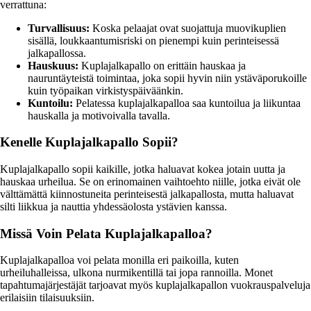
verrattuna:
Turvallisuus:
Koska pelaajat ovat suojattuja muovikuplien
sisällä, loukkaantumisriski on pienempi kuin perinteisessä
jalkapallossa.
Hauskuus:
Kuplajalkapallo on erittäin hauskaa ja
nauruntäyteistä toimintaa, joka sopii hyvin niin ystäväporukoille
kuin työpaikan virkistyspäiväänkin.
Kuntoilu:
Pelatessa kuplajalkapalloa saa kuntoilua ja liikuntaa
hauskalla ja motivoivalla tavalla.
Kenelle Kuplajalkapallo Sopii?
Kuplajalkapallo sopii kaikille, jotka haluavat kokea jotain uutta ja
hauskaa urheilua. Se on erinomainen vaihtoehto niille, jotka eivät ole
välttämättä kiinnostuneita perinteisestä jalkapallosta, mutta haluavat
silti liikkua ja nauttia yhdessäolosta ystävien kanssa.
Missä Voin Pelata Kuplajalkapalloa?
Kuplajalkapalloa voi pelata monilla eri paikoilla, kuten
urheiluhalleissa, ulkona nurmikentillä tai jopa rannoilla. Monet
tapahtumajärjestäjät tarjoavat myös kuplajalkapallon vuokrauspalveluja
erilaisiin tilaisuuksiin.