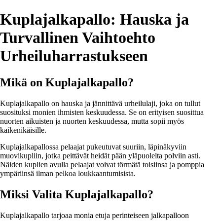
Kuplajalkapallo: Hauska ja
Turvallinen Vaihtoehto
Urheiluharrastukseen
Mikä on Kuplajalkapallo?
Kuplajalkapallo on hauska ja jännittävä urheilulaji, joka on tullut
suosituksi monien ihmisten keskuudessa. Se on erityisen suosittua
nuorten aikuisten ja nuorten keskuudessa, mutta sopii myös
kaikenikäisille.
Kuplajalkapallossa pelaajat pukeutuvat suuriin, läpinäkyviin
muovikupliin, jotka peittävät heidät pään yläpuolelta polviin asti.
Näiden kuplien avulla pelaajat voivat törmätä toisiinsa ja pomppia
ympäriinsä ilman pelkoa loukkaantumisista.
Miksi Valita Kuplajalkapallo?
Kuplajalkapallo tarjoaa monia etuja perinteiseen jalkapalloon