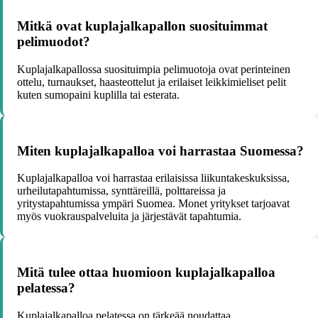
Mitkä ovat kuplajalkapallon suosituimmat
pelimuodot?
Kuplajalkapallossa suosituimpia pelimuotoja ovat perinteinen
ottelu, turnaukset, haasteottelut ja erilaiset leikkimieliset pelit
kuten sumopaini kuplilla tai esterata.
Miten kuplajalkapalloa voi harrastaa Suomessa?
Kuplajalkapalloa voi harrastaa erilaisissa liikuntakeskuksissa,
urheilutapahtumissa, synttäreillä, polttareissa ja
yritystapahtumissa ympäri Suomea. Monet yritykset tarjoavat
myös vuokrauspalveluita ja järjestävät tapahtumia.
Mitä tulee ottaa huomioon kuplajalkapalloa
pelatessa?
Kuplajalkapalloa pelatessa on tärkeää noudattaa