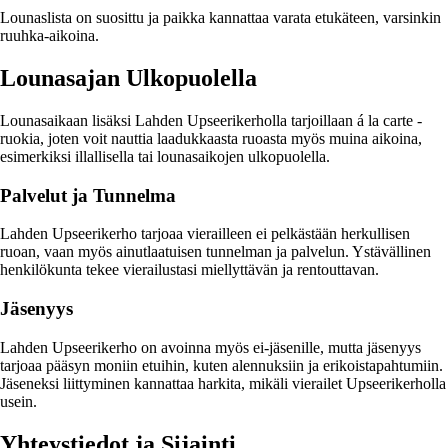
Lounaslista on suosittu ja paikka kannattaa varata etukäteen, varsinkin
ruuhka-aikoina.
Lounasajan Ulkopuolella
Lounasaikaan lisäksi Lahden Upseerikerholla tarjoillaan á la carte -
ruokia, joten voit nauttia laadukkaasta ruoasta myös muina aikoina,
esimerkiksi illallisella tai lounasaikojen ulkopuolella.
Palvelut ja Tunnelma
Lahden Upseerikerho tarjoaa vierailleen ei pelkästään herkullisen
ruoan, vaan myös ainutlaatuisen tunnelman ja palvelun. Ystävällinen
henkilökunta tekee vierailustasi miellyttävän ja rentouttavan.
Jäsenyys
Lahden Upseerikerho on avoinna myös ei-jäsenille, mutta jäsenyys
tarjoaa pääsyn moniin etuihin, kuten alennuksiin ja erikoistapahtumiin.
Jäseneksi liittyminen kannattaa harkita, mikäli vierailet Upseerikerholla
usein.
Yhteystiedot ja Sijainti