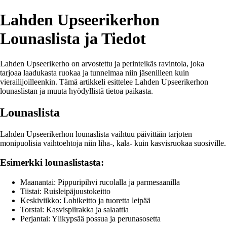
Lahden Upseerikerhon
Lounaslista ja Tiedot
Lahden Upseerikerho on arvostettu ja perinteikäs ravintola, joka
tarjoaa laadukasta ruokaa ja tunnelmaa niin jäsenilleen kuin
vierailijoilleenkin. Tämä artikkeli esittelee Lahden Upseerikerhon
lounaslistan ja muuta hyödyllistä tietoa paikasta.
Lounaslista
Lahden Upseerikerhon lounaslista vaihtuu päivittäin tarjoten
monipuolisia vaihtoehtoja niin liha-, kala- kuin kasvisruokaa suosiville.
Esimerkki lounaslistasta:
Maanantai: Pippuripihvi rucolalla ja parmesaanilla
Tiistai: Ruisleipäjuustokeitto
Keskiviikko: Lohikeitto ja tuoretta leipää
Torstai: Kasvispiirakka ja salaattia
Perjantai: Ylikypsää possua ja perunasosetta