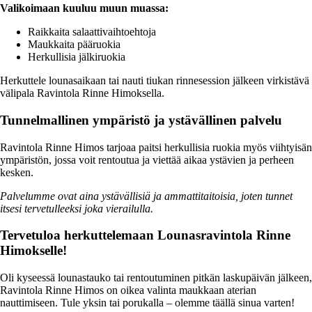
Valikoimaan kuuluu muun muassa:
Raikkaita salaattivaihtoehtoja
Maukkaita pääruokia
Herkullisia jälkiruokia
Herkuttele lounasaikaan tai nauti tiukan rinnesession jälkeen virkistävä
välipala Ravintola Rinne Himoksella.
Tunnelmallinen ympäristö ja ystävällinen palvelu
Ravintola Rinne Himos tarjoaa paitsi herkullisia ruokia myös viihtyisän
ympäristön, jossa voit rentoutua ja viettää aikaa ystävien ja perheen
kesken.
Palvelumme ovat aina ystävällisiä ja ammattitaitoisia, joten tunnet
itsesi tervetulleeksi joka vierailulla.
Tervetuloa herkuttelemaan Lounasravintola Rinne
Himokselle!
Oli kyseessä lounastauko tai rentoutuminen pitkän laskupäivän jälkeen,
Ravintola Rinne Himos on oikea valinta maukkaan aterian
nauttimiseen. Tule yksin tai porukalla – olemme täällä sinua varten!