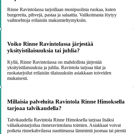
Rinne Ravintolassa tarjoillaan monipuolista ruokaa, kuten
burgereita, pihvejä, pastaa ja salaattia. Valikoimasta löytyy
vaihtoehtoja erilaisiin makumieltymyksiin.
Voiko Rinne Ravintolassa järjestää
yksityistilaisuuksia tai juhlia?
Kyllä, Rinne Ravintolassa on mahdollista järjestää
yksityistilaisuuksia ja juhlia. Ravintola tarjoaa tilat ja
ruokatarjoilut erilaisiin tilaisuuksiin asiakkaan toiveiden
mukaisesti.
Millaisia palveluita Ravintola Rinne Himoksella
tarjoaa talvikaudella?
Talvikaudella Ravintola Rinne Himoksella tarjoaa lisäksi
väliaikaistarjoilua rinneravintolana toimien. Asiakkaat voivat
poiketa rinnekahvilassa nauttimassa lämmintä juomaa tai pientä