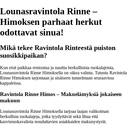
Lounasravintola Rinne –
Himoksen parhaat herkut
odottavat sinua!
Mikä tekee Ravintola Rinteestä puiston
suosikkipaikan?
Kun etsit paikkaa rentoutua ja nauttia herkullisista ruokalajeista,
Lounasravintola Rinne Himoksella on oikea valinta. Tutustu Ravintola
Rinne Himoksen tarjontaan ja sisäiseen tunnelmaan seuraavissa
kappaleissa.
Ravintola Rinne Himos – Makuelämyksiä jokaiseen
makuun
Lounasravintola Rinne Himoksella tarjoaa laajan valikoiman
herkullisia ruokalajeja, jotka tyydyttävät sekä lihaa että
kasvisruokavaliota noudattavien asiakkaiden makunystyrät.