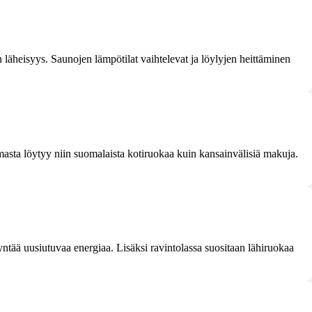
läheisyys. Saunojen lämpötilat vaihtelevat ja löylyjen heittäminen
imasta löytyy niin suomalaista kotiruokaa kuin kansainvälisiä makuja.
ntää uusiutuvaa energiaa. Lisäksi ravintolassa suositaan lähiruokaa