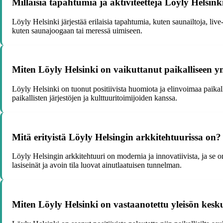
Millaisia tapahtumia ja aktiviteetteja Löyly Helsink
Löyly Helsinki järjestää erilaisia tapahtumia, kuten saunailtoja, live-
kuten saunajoogaan tai meressä uimiseen.
Miten Löyly Helsinki on vaikuttanut paikalliseen y
Löyly Helsinki on tuonut positiivista huomiota ja elinvoimaa paikalli
paikallisten järjestöjen ja kulttuuritoimijoiden kanssa.
Mitä erityistä Löyly Helsingin arkkitehtuurissa on?
Löyly Helsingin arkkitehtuuri on modernia ja innovatiivista, ja s
lasiseinät ja avoin tila luovat ainutlaatuisen tunnelman.
Miten Löyly Helsinki on vastaanotettu yleisön kes