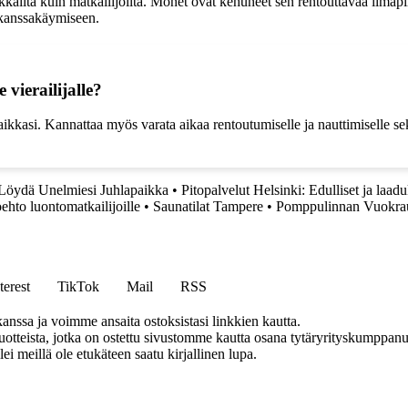
sukkailta kuin matkailijoilta. Monet ovat kehuneet sen rentouttavaa ilmapi
 kanssakäymiseen.
vierailijalle?
kkasi. Kannattaa myös varata aikaa rentoutumiselle ja nauttimiselle sek
– Löydä Unelmiesi Juhlapaikka
•
Pitopalvelut Helsinki: Edulliset ja laad
ehto luontomatkailijoille
•
Saunatilat Tampere
•
Pomppulinnan Vuokrau
terest
TikTok
Mail
RSS
anssa ja voimme ansaita ostoksistasi linkkien kautta.
teista, jotka on ostettu sivustomme kautta osana tytäryrityskumppanuu
llei meillä ole etukäteen saatu kirjallinen lupa.