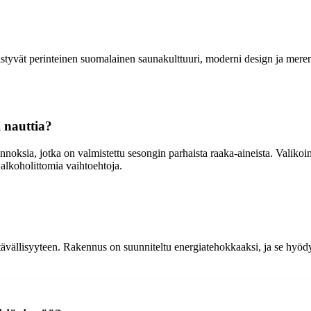
tyvät perinteinen suomalainen saunakulttuuri, moderni design ja meren 
 nauttia?
annoksia, jotka on valmistettu sesongin parhaista raaka-aineista. Valiko
 alkoholittomia vaihtoehtoja.
ävällisyyteen. Rakennus on suunniteltu energiatehokkaaksi, ja se hyödy