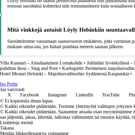
Löyly Helsinki on saanut positiivista palautetta niin paikallisilta a
noussut suosituksi kohteeksi niin rentoutumiseen kuin sosiaaliseen
Mitä vinkkejä antaisit Löyly Helsinkiin suuntaavalle 
Suosittelemme varaamaan saunavuoron etukäteen, jotta varmistat pai
mukaan uima-asu, jos haluat pulahtaa mereen saunan jälkeen.
Villa Kuunari – Ainutlaatuinen Lomakohde
•
Juhlatilat Jyväskylässä 
puhdista ihosi – Sing and Pore
•
Karhupirtit: Perinteinen majoitusvaihto
Hotel Mestari Helsinki – Majoitusvaihtoehto Sydämessä Kaupunkia
•
I
so
P
erhe
Jaa varovasti
X
Facebook
Instagram
LinkedIn
YouTube
Pin
© Ei kopiointia ilman lupaa.
© Kaikki oikeudet pidätetään. Teemme yhteistyötä valittujen yritysten k
© Kaikki oikeudet pidätetään. Saatamme ansaita osan myynnistämme tuot
saa jäljentää, jakaa, lähettää, tallentaa välimuistiin tai muuten käyttää, e
Lisätietoja meistä
Takana
Meidän liikkeellepaneva voimamme