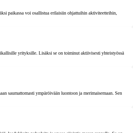
si paikassa voi osallistua erilaisiin ohjattuihin aktiviteetteihin,
lisille yrityksille. Lisäksi se on toiminut aktiivisesti yhteistyössä
utumaan saumattomasti ympäröivään luontoon ja merimaisemaan. Sen