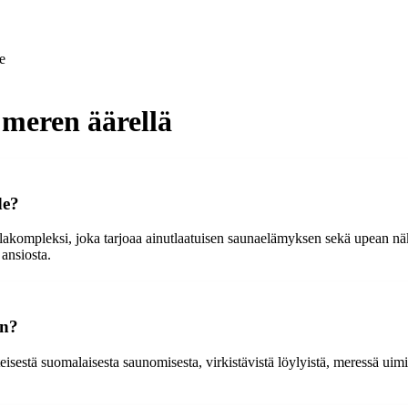
e
 meren äärellä
de?
lakompleksi, joka tarjoaa ainutlaatuisen saunaelämyksen sekä upean näk
ansiosta.
en?
eisestä suomalaisesta saunomisesta, virkistävistä löylyistä, meressä uimis