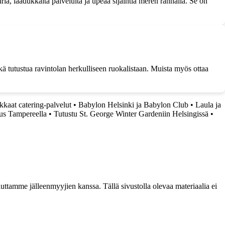
iriä, laadukkaita palveluita ja upeaa sijaintia meren rannalla. Se on
ä tutustua ravintolan herkulliseen ruokalistaan. Muista myös ottaa
ukkaat catering-palvelut
•
Babylon Helsinki ja Babylon Club
•
Laula ja
s Tampereella
•
Tutustu St. George Winter Gardeniin Helsingissä
•
ttamme jälleenmyyjien kanssa. Tällä sivustolla olevaa materiaalia ei