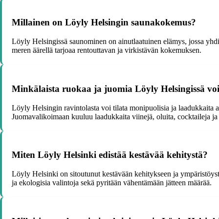
Millainen on Löyly Helsingin saunakokemus?
Löyly Helsingissä saunominen on ainutlaatuinen elämys, jossa yhdis
meren äärellä tarjoaa rentouttavan ja virkistävän kokemuksen.
Minkälaista ruokaa ja juomia Löyly Helsingissä voi
Löyly Helsingin ravintolasta voi tilata monipuolisia ja laadukkaita 
Juomavalikoimaan kuuluu laadukkaita viinejä, oluita, cocktaileja ja
Miten Löyly Helsinki edistää kestävää kehitystä?
Löyly Helsinki on sitoutunut kestävään kehitykseen ja ympäristöyst
ja ekologisia valintoja sekä pyritään vähentämään jätteen määrää.