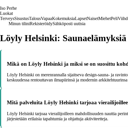
I
so
P
erhe
Luokat
Terveys
Sisustus
Talous
Vapaa
Kokemuksia
Lapset
Naiset
Miehet
Peli
Viihd
Minun tilini
Rekisteröidy
Sähköposti uutisia
Löyly Helsinki: Saunaelämyksiä
Mikä on Löyly Helsinki ja miksi se on suosittu koh
Löyly Helsinki on merenrannalla sijaitseva design-sauna- ja ravinto
keskuudessa rentouttavan ilmapiirinsä ja modernin arkkitehtuurinsa 
Mitä palveluita Löyly Helsinki tarjoaa vierailijoille
Löyly Helsinki tarjoaa vierailijoilleen mahdollisuuden nauttia perint
järjestetään erilaisia tapahtumia ja ohjattuja aktiviteetteja.