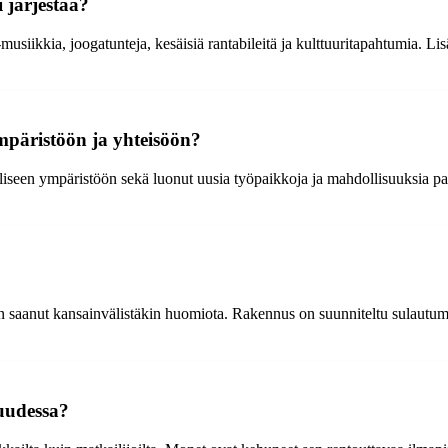
i järjestää?
musiikkia, joogatunteja, kesäisiä rantabileitä ja kulttuuritapahtumia. Lisäk
mpäristöön ja yhteisöön?
seen ympäristöön sekä luonut uusia työpaikkoja ja mahdollisuuksia paikal
e on saanut kansainvälistäkin huomiota. Rakennus on suunniteltu sula
kuudessa?