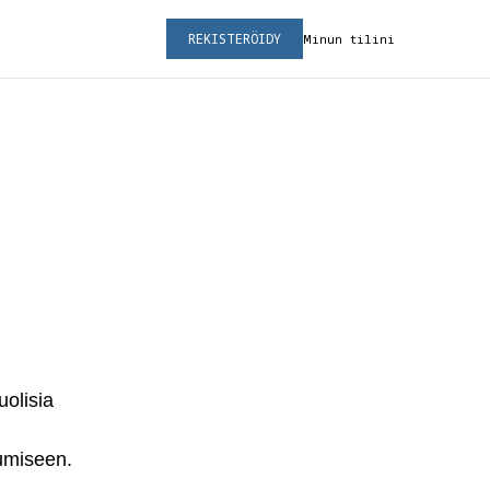
REKISTERÖIDY
Minun tilini
olisia
tumiseen.