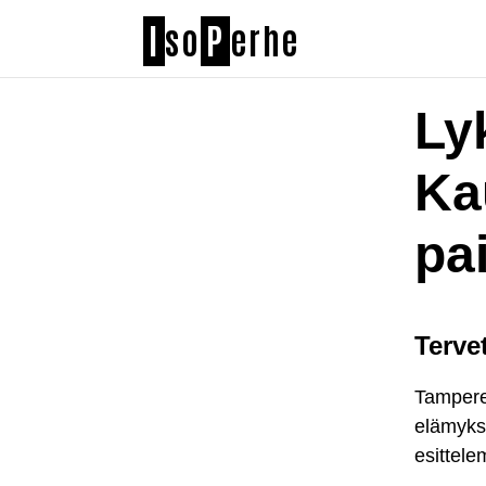
I
so
P
erhe
Ly
Ka
pai
Terve
Tampere
elämyksi
esittele