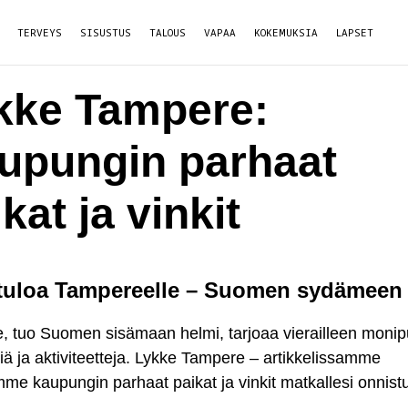
TERVEYS
SISUSTUS
TALOUS
VAPAA
KOKEMUKSIA
LAPSET
kke Tampere:
upungin parhaat
kat ja vinkit
tuloa Tampereelle – Suomen sydämeen
, tuo Suomen sisämaan helmi, tarjoaa vierailleen monipu
ä ja aktiviteetteja. Lykke Tampere – artikkelissamme
mme kaupungin parhaat paikat ja vinkit matkallesi onnis