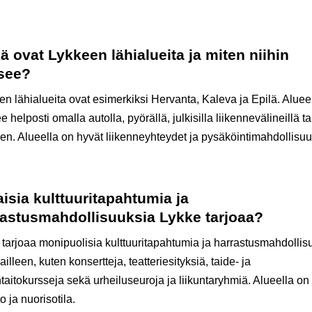
ä ovat Lykkeen lähialueita ja miten niihin
see?
en lähialueita ovat esimerkiksi Hervanta, Kaleva ja Epilä. Aluee
 helposti omalla autolla, pyörällä, julkisilla liikennevälineillä ta
len. Alueella on hyvät liikenneyhteydet ja pysäköintimahdollisuu
aisia kulttuuritapahtumia ja
rastusmahdollisuuksia Lykke tarjoaa?
 tarjoaa monipuolisia kulttuuritapahtumia ja harrastusmahdollis
illeen, kuten konsertteja, teatteriesityksiä, taide- ja
taitokursseja sekä urheiluseuroja ja liikuntaryhmiä. Alueella o
to ja nuorisotila.