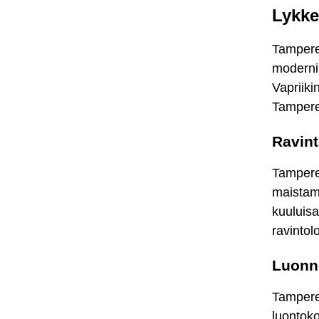
Lykke
Tamperee
moderni 
Vapriik
Tampere
Ravin
Tampere 
maistama
kuuluisa
ravintol
Luonno
Tampere
luontoko