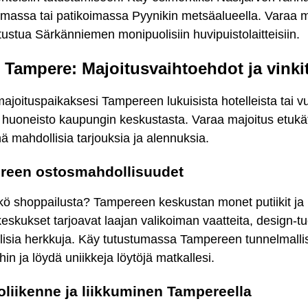
umassa tai patikoimassa Pyynikin metsäalueella. Varaa 
tustua Särkänniemen monipuolisiin huvipuistolaitteisiin.
 Tampere: Majoitusvaihtoehdot ja vinki
majoituspaikaksesi Tampereen lukuisista hotelleista tai 
ä huoneisto kaupungin keskustasta. Varaa majoitus etukä
 mahdollisia tarjouksia ja alennuksia.
reen ostosmahdollisuudet
kö shoppailusta? Tampereen keskustan monet putiikit ja
skukset tarjoavat laajan valikoiman vaatteita, design-tu
llisia herkkuja. Käy tutustumassa Tampereen tunnelmallis
ihin ja löydä uniikkeja löytöjä matkallesi.
liikenne ja liikkuminen Tampereella