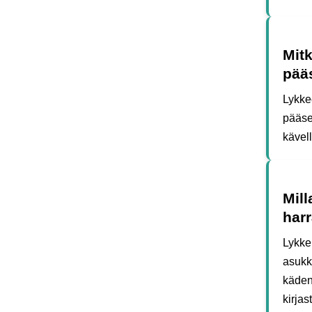
Mitk
pää
Lykke
pääsee
kävel
Mill
har
Lykke
asukka
käden
kirjas