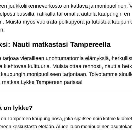
n joukkoliikenneverkosto on kattava ja monipuolinen. V
helposti bussilla, ratikalla tai omalla autolla kaupungin eri
in. Muista myös vuokrata polkupyörä ja tutustua kaupunk
en.
si: Nauti matkastasi Tampereella
tarjoaa vierailleen unohtumattomia elämyksiä, herkullis
a kiehtovaa kulttuuria. Muista ottaa rennosti, nauttia hetk
a kaupungin monipuoliseen tarjontaan. Toivotamme sinull
a matkaa Lykke Tampereen parissa!
ä on lykke?
 on Tampereen kaupunginosa, joka sijaitsee noin kolme kilomet
reen keskustasta etelään. Alueella on monipuolinen asuntokan