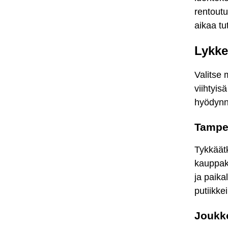
rentout
aikaa tu
Lykke
Valitse 
viihtyis
hyödynnä
Tampe
Tykkäät
kauppake
ja paika
putiikke
Joukko