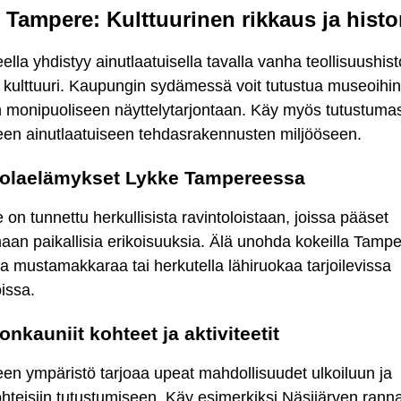
 Tampere: Kulttuurinen rikkaus ja histo
lla yhdistyy ainutlaatuisella tavalla vanha teollisuushisto
kulttuuri. Kaupungin sydämessä voit tutustua museoihin
in monipuoliseen näyttelytarjontaan. Käy myös tutustuma
en ainutlaatuiseen tehdasrakennusten miljööseen.
tolaelämykset Lykke Tampereessa
on tunnettu herkullisista ravintoloistaan, joissa pääset
an paikallisia erikoisuuksia. Älä unohda kokeilla Tamp
a mustamakkaraa tai herkutella lähiruokaa tarjoilevissa
oissa.
nkauniit kohteet ja aktiviteetit
en ympäristö tarjoaa upeat mahdollisuudet ulkoiluun ja
hteisiin tutustumiseen. Käy esimerkiksi Näsijärven ranna