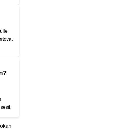
ulle
ertovat
on?
n
sesti.
nokan