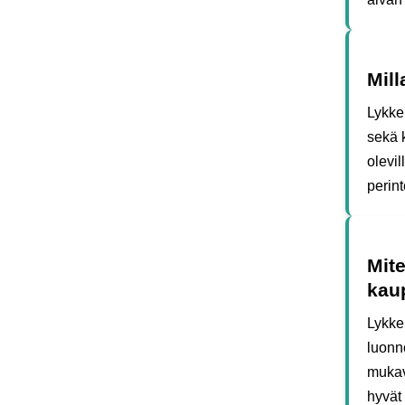
Mill
Lykke 
sekä k
olevi
perin
Mit
kau
Lykke
luonn
mukav
hyvät 