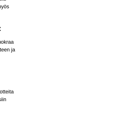
myös
t
vuokraa
teen ja
otteita
iin