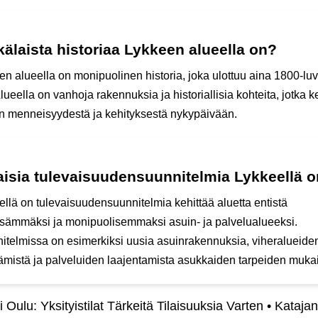
älaista historiaa Lykkeen alueella on?
en alueella on monipuolinen historia, joka ulottuu aina 1800-luv
Alueella on vanhoja rakennuksia ja historiallisia kohteita, jotka k
n menneisyydestä ja kehityksestä nykypäivään.
aisia tulevaisuudensuunnitelmia Lykkeellä 
ellä on tulevaisuudensuunnitelmia kehittää aluetta entistä
yisämmäksi ja monipuolisemmaksi asuin- ja palvelualueeksi.
itelmissa on esimerkiksi uusia asuinrakennuksia, viheralueide
tämistä ja palveluiden laajentamista asukkaiden tarpeiden mukai
i Oulu: Yksityistilat Tärkeitä Tilaisuuksia Varten
•
Kataja