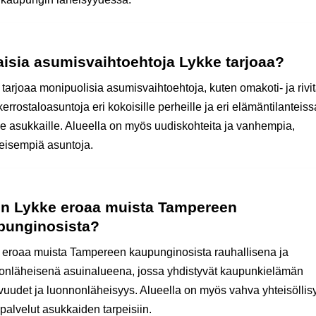
aisia asumisvaihtoehtoja Lykke tarjoaa?
tarjoaa monipuolisia asumisvaihtoehtoja, kuten omakoti- ja rivit
errostaloasuntoja eri kokoisille perheille ja eri elämäntilanteiss
lle asukkaille. Alueella on myös uudiskohteita ja vanhempia,
teisempiä asuntoja.
en Lykke eroaa muista Tampereen
punginosista?
 eroaa muista Tampereen kaupunginosista rauhallisena ja
onläheisenä asuinalueena, jossa yhdistyvät kaupunkielämän
uudet ja luonnonläheisyys. Alueella on myös vahva yhteisöllisy
palvelut asukkaiden tarpeisiin.