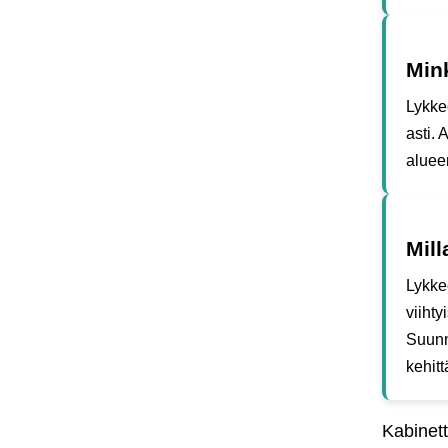
Mink
Lykke
asti. 
aluee
Mill
Lykke
viiht
Suunn
kehit
Kabinett