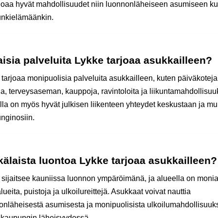
rjoaa hyvät mahdollisuudet niin luonnonläheiseen asumiseen ku
nkielämäänkin.
aisia palveluita Lykke tarjoaa asukkailleen?
 tarjoaa monipuolisia palveluita asukkailleen, kuten päiväkoteja
ja, terveysaseman, kauppoja, ravintoloita ja liikuntamahdollisuu
lla on myös hyvät julkisen liikenteen yhteydet keskustaan ja mu
nginosiin.
älaista luontoa Lykke tarjoaa asukkailleen?
 sijaitsee kauniissa luonnon ympäröimänä, ja alueella on moni
lueita, puistoja ja ulkoilureittejä. Asukkaat voivat nauttia
onläheisestä asumisesta ja monipuolisista ulkoilumahdollisuuks
 kaupungin läheisyydessä.