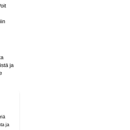
oit
iin
ta
istä ja
e
riä
ta ja