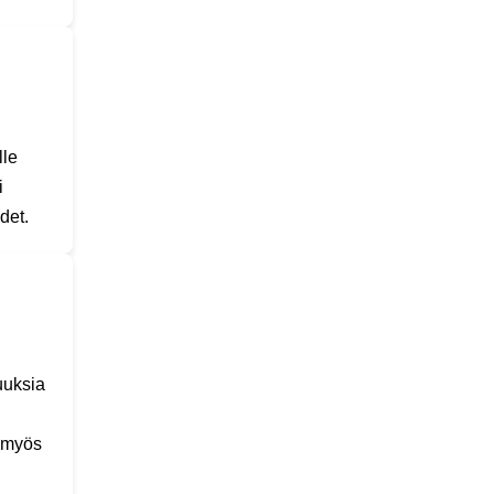
lle
i
det.
uuksia
n myös