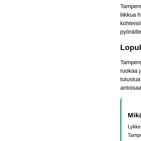
Tamperee
liikkua 
kohteisi
pyöräill
Lopuk
Tampere 
ruokaa j
tutustu
antoisa
Mik
Lykke
Tampe