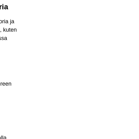
ria
ria ja
, kuten
ssa
ereen
lla