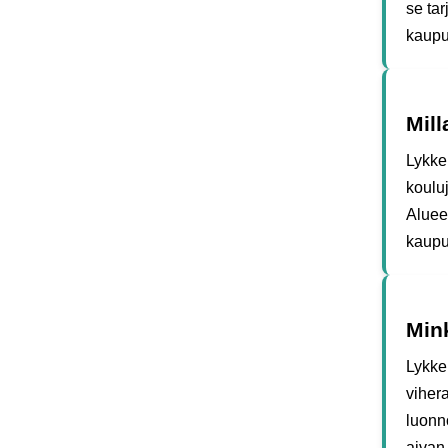
se ta
kaupu
Mill
Lykke
koulu
Aluee
kaupu
Mink
Lykke
vihera
luonn
aivan