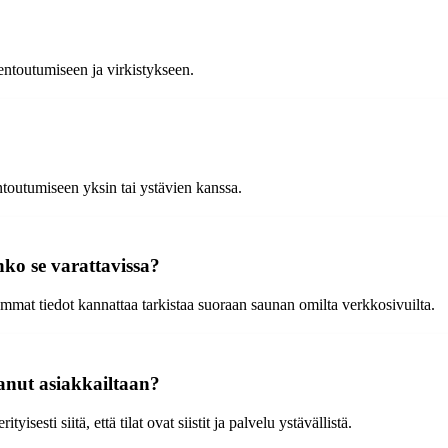
ntoutumiseen ja virkistykseen.
entoutumiseen yksin tai ystävien kanssa.
ko se varattavissa?
mat tiedot kannattaa tarkistaa suoraan saunan omilta verkkosivuilta.
anut asiakkailtaan?
sesti siitä, että tilat ovat siistit ja palvelu ystävällistä.