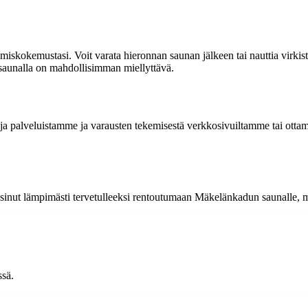
utumiskokemustasi. Voit varata hieronnan saunan jälkeen tai nauttia vi
saunalla on mahdollisimman miellyttävä.
toja palveluistamme ja varausten tekemisestä verkkosivuiltamme tai ott
inut lämpimästi tervetulleeksi rentoutumaan Mäkelänkadun saunalle, miss
ssä.