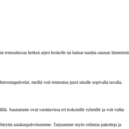
 rentouttavaa hetkeä arjen keskelle tai haluat nauttia saunan lämmöstä
erontapalvelut, meillä voit rentoutua juuri sinulle sopivalla tavalla.
illä. Saunamme ovat varattavissa eri kokoisille ryhmille ja voit valita
yhteyttä asiakaspalveluumme. Tarjoamme myös erilaisia paketteja ja