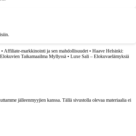
siin.
•
Affiliate-markkinointi ja sen mahdollisuudet
•
Haave Helsinki:
 Elokuvien Taikamaailma Myllyssä
•
Luxe Sali – Elokuvaelämyksiä
ttamme jälleenmyyjien kanssa. Tällä sivustolla olevaa materiaalia ei