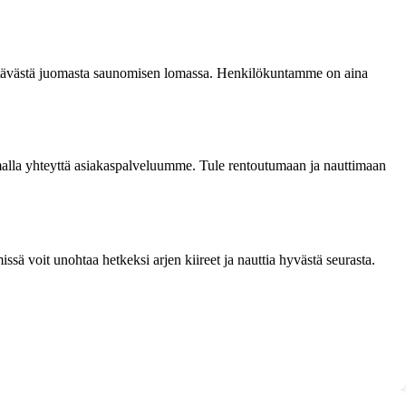
rkistävästä juomasta saunomisen lomassa. Henkilökuntamme on aina
amalla yhteyttä asiakaspalveluumme. Tule rentoutumaan ja nauttimaan
ä voit unohtaa hetkeksi arjen kiireet ja nauttia hyvästä seurasta.