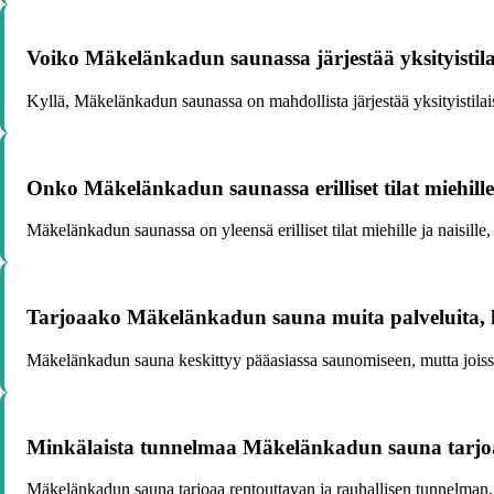
Voiko Mäkelänkadun saunassa järjestää yksityistil
Kyllä, Mäkelänkadun saunassa on mahdollista järjestää yksityistilais
Onko Mäkelänkadun saunassa erilliset tilat miehille
Mäkelänkadun saunassa on yleensä erilliset tilat miehille ja naisille
Tarjoaako Mäkelänkadun sauna muita palveluita, ku
Mäkelänkadun sauna keskittyy pääasiassa saunomiseen, mutta joissain
Minkälaista tunnelmaa Mäkelänkadun sauna tarjoa
Mäkelänkadun sauna tarjoaa rentouttavan ja rauhallisen tunnelman, j