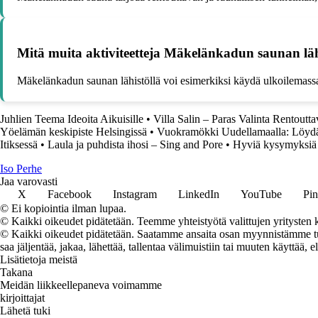
Mitä muita aktiviteetteja Mäkelänkadun saunan lähi
Mäkelänkadun saunan lähistöllä voi esimerkiksi käydä ulkoilemassa lä
Juhlien Teema Ideoita Aikuisille
•
Villa Salin – Paras Valinta Rentout
Yöelämän keskipiste Helsingissä
•
Vuokramökki Uudellamaalla: Löydä 
Itiksessä
•
Laula ja puhdista ihosi – Sing and Pore
•
Hyviä kysymyksiä t
I
so
P
erhe
Jaa varovasti
X
Facebook
Instagram
LinkedIn
YouTube
Pin
© Ei kopiointia ilman lupaa.
© Kaikki oikeudet pidätetään. Teemme yhteistyötä valittujen yritysten k
© Kaikki oikeudet pidätetään. Saatamme ansaita osan myynnistämme tuot
saa jäljentää, jakaa, lähettää, tallentaa välimuistiin tai muuten käyttää, e
Lisätietoja meistä
Takana
Meidän liikkeellepaneva voimamme
kirjoittajat
Lähetä tuki