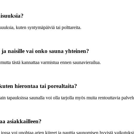
aisuuksia?
uuksia, kuten syntymäpäiviä tai polttareita.
 ja naisille vai onko sauna yhteinen?
, mutta tästä kannattaa varmistua ennen saunavierailua.
ten hierontaa tai porealtaita?
 tapauksissa saunalla voi olla tarjolla myös muita rentouttavia palvelu
a asiakkailleen?
ossa voi unohtaa arjen kiireet ja nauttia saunomisen hyvistä vaikutuksi