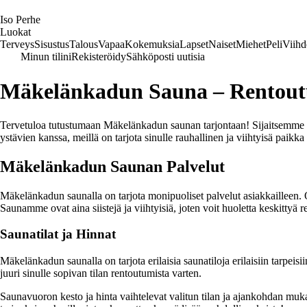
I
so
P
erhe
Luokat
Terveys
Sisustus
Talous
Vapaa
Kokemuksia
Lapset
Naiset
Miehet
Peli
Viihd
Minun tilini
Rekisteröidy
Sähköposti uutisia
Mäkelänkadun Sauna – Rentoutu
Tervetuloa tutustumaan Mäkelänkadun saunan tarjontaan! Sijaitsemme os
ystävien kanssa, meillä on tarjota sinulle rauhallinen ja viihtyisä paikk
Mäkelänkadun Saunan Palvelut
Mäkelänkadun saunalla on tarjota monipuoliset palvelut asiakkailleen. Oli
Saunamme ovat aina siistejä ja viihtyisiä, joten voit huoletta keskittyä 
Saunatilat ja Hinnat
Mäkelänkadun saunalla on tarjota erilaisia saunatiloja erilaisiin tarpeis
juuri sinulle sopivan tilan rentoutumista varten.
Saunavuoron kesto ja hinta vaihtelevat valitun tilan ja ajankohdan muk