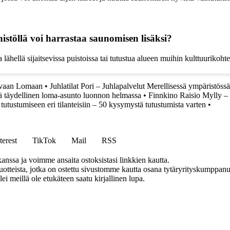
stöllä voi harrastaa saunomisen lisäksi?
hellä sijaitsevissa puistoissa tai tutustua alueen muihin kulttuurikohtei
tavaan Lomaan
•
Juhlatilat Pori – Juhlapalvelut Merellisessä ympäristössä
täydellinen loma-asunto luonnon helmassa
•
Finnkino Raisio Mylly –
utustumiseen eri tilanteisiin – 50 kysymystä tutustumista varten
•
terest
TikTok
Mail
RSS
anssa ja voimme ansaita ostoksistasi linkkien kautta.
teista, jotka on ostettu sivustomme kautta osana tytäryrityskumppanuu
llei meillä ole etukäteen saatu kirjallinen lupa.