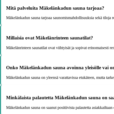
Mitä palveluita Mäkelänkadun sauna tarjoaa?
Mäkelänkadun sauna tarjoaa saunomismahdollisuuksia sekä tiloja re
Millaisia ovat Mäkelänrinteen saunatilat?
Mäkelänrinteen saunatilat ovat viihtyisät ja sopivat erinomaisesti r
Onko Mäkelänkadun sauna avoinna yleisölle vai on
Mäkelänkadun sauna on yleensä varattavissa etukäteen, mutta tarkem
Minkälaista palautetta Mäkelänkadun sauna on sa
Mäkelänkadun sauna on saanut positiivista palautetta asiakkailtaan erityi