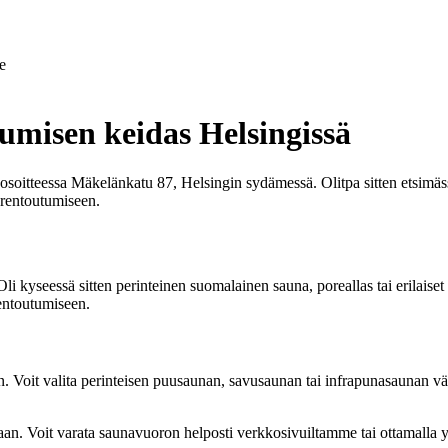
e
misen keidas Helsingissä
oitteessa Mäkelänkatu 87, Helsingin sydämessä. Olitpa sitten etsimässä
a rentoutumiseen.
 kyseessä sitten perinteinen suomalainen sauna, poreallas tai erilaiset hi
rentoutumiseen.
iin. Voit valita perinteisen puusaunan, savusaunan tai infrapunasaunan väl
aan. Voit varata saunavuoron helposti verkkosivuiltamme tai ottamalla 