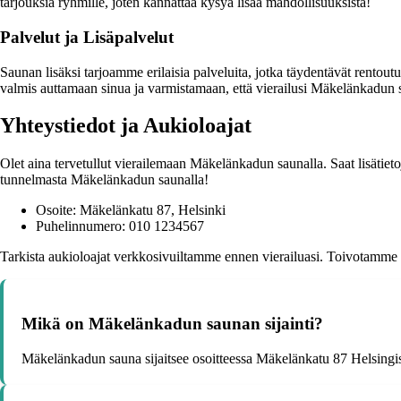
tarjouksia ryhmille, joten kannattaa kysyä lisää mahdollisuuksista!
Palvelut ja Lisäpalvelut
Saunan lisäksi tarjoamme erilaisia palveluita, jotka täydentävät rento
valmis auttamaan sinua ja varmistamaan, että vierailusi Mäkelänkadun 
Yhteystiedot ja Aukioloajat
Olet aina tervetullut vierailemaan Mäkelänkadun saunalla. Saat lisätie
tunnelmasta Mäkelänkadun saunalla!
Osoite: Mäkelänkatu 87, Helsinki
Puhelinnumero: 010 1234567
Tarkista aukioloajat verkkosivuiltamme ennen vierailuasi. Toivotamme s
Mikä on Mäkelänkadun saunan sijainti?
Mäkelänkadun sauna sijaitsee osoitteessa Mäkelänkatu 87 Helsingi