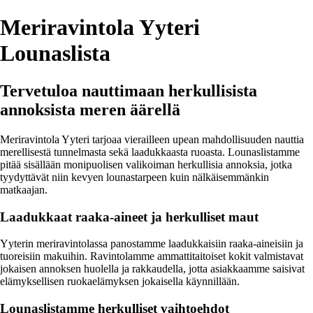
Meriravintola Yyteri
Lounaslista
Tervetuloa nauttimaan herkullisista
annoksista meren äärellä
Meriravintola Yyteri tarjoaa vierailleen upean mahdollisuuden nauttia
merellisestä tunnelmasta sekä laadukkaasta ruoasta. Lounaslistamme
pitää sisällään monipuolisen valikoiman herkullisia annoksia, jotka
tyydyttävät niin kevyen lounastarpeen kuin nälkäisemmänkin
matkaajan.
Laadukkaat raaka-aineet ja herkulliset maut
Yyterin meriravintolassa panostamme laadukkaisiin raaka-aineisiin ja
tuoreisiin makuihin. Ravintolamme ammattitaitoiset kokit valmistavat
jokaisen annoksen huolella ja rakkaudella, jotta asiakkaamme saisivat
elämyksellisen ruokaelämyksen jokaisella käynnillään.
Lounaslistamme herkulliset vaihtoehdot