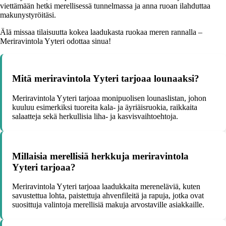
viettämään hetki merellisessä tunnelmassa ja anna ruoan ilahduttaa
makunystyröitäsi.
Älä missaa tilaisuutta kokea laadukasta ruokaa meren rannalla –
Meriravintola Yyteri odottaa sinua!
Mitä meriravintola Yyteri tarjoaa lounaaksi?
Meriravintola Yyteri tarjoaa monipuolisen lounaslistan, johon
kuuluu esimerkiksi tuoreita kala- ja äyriäisruokia, raikkaita
salaatteja sekä herkullisia liha- ja kasvisvaihtoehtoja.
Millaisia merellisiä herkkuja meriravintola
Yyteri tarjoaa?
Meriravintola Yyteri tarjoaa laadukkaita mereneläviä, kuten
savustettua lohta, paistettuja ahvenfileitä ja rapuja, jotka ovat
suosittuja valintoja merellisiä makuja arvostaville asiakkaille.