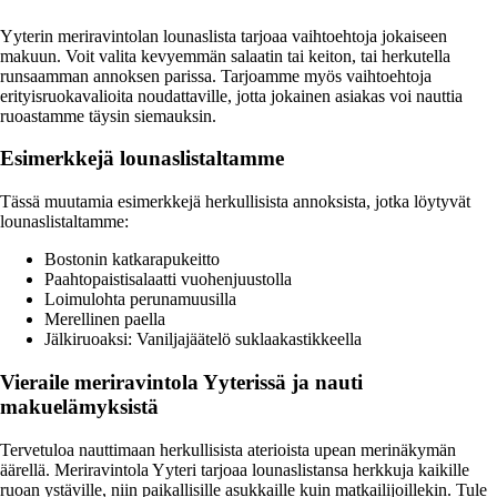
Yyterin meriravintolan lounaslista tarjoaa vaihtoehtoja jokaiseen
makuun. Voit valita kevyemmän salaatin tai keiton, tai herkutella
runsaamman annoksen parissa. Tarjoamme myös vaihtoehtoja
erityisruokavalioita noudattaville, jotta jokainen asiakas voi nauttia
ruoastamme täysin siemauksin.
Esimerkkejä lounaslistaltamme
Tässä muutamia esimerkkejä herkullisista annoksista, jotka löytyvät
lounaslistaltamme:
Bostonin katkarapukeitto
Paahtopaistisalaatti vuohenjuustolla
Loimulohta perunamuusilla
Merellinen paella
Jälkiruoaksi: Vaniljajäätelö suklaakastikkeella
Vieraile meriravintola Yyterissä ja nauti
makuelämyksistä
Tervetuloa nauttimaan herkullisista aterioista upean merinäkymän
äärellä. Meriravintola Yyteri tarjoaa lounaslistansa herkkuja kaikille
ruoan ystäville, niin paikallisille asukkaille kuin matkailijoillekin. Tule