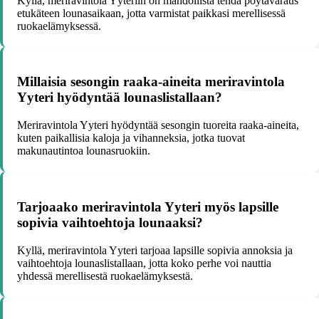
Kyllä, meriravintola Yyteriin on mahdollista tehdä pöytävaraus
etukäteen lounasaikaan, jotta varmistat paikkasi merellisessä
ruokaelämyksessä.
Millaisia sesongin raaka-aineita meriravintola
Yyteri hyödyntää lounaslistallaan?
Meriravintola Yyteri hyödyntää sesongin tuoreita raaka-aineita,
kuten paikallisia kaloja ja vihanneksia, jotka tuovat
makunautintoa lounasruokiin.
Tarjoaako meriravintola Yyteri myös lapsille
sopivia vaihtoehtoja lounaaksi?
Kyllä, meriravintola Yyteri tarjoaa lapsille sopivia annoksia ja
vaihtoehtoja lounaslistallaan, jotta koko perhe voi nauttia
yhdessä merellisestä ruokaelämyksestä.