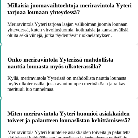
Millaisia juomavaihtoehtoja meriravintola Yyteri
tarjoaa lounaan yhteydessä?
Meriravintola Yyteri tarjoaa laajan valikoiman juomia lounaan
yhteydessä, kuten virvoitusjuomia, kotimaisia ja kansainvälisiä
oluita sekä viinejä, jotka täydentävät ruokaelämyksen.
Onko meriravintola Yyterissä mahdollista
nauttia lounasta myös ulkoterassilla?
Kyllä, meriravintola Yyterissä on mahdollista nauttia lounasta
myös ulkoterassilla, josta avautuu upea merinäköala ja raikas
merituuli luo tunnelmaa.
Miten meriravintola Yyteri huomioi asiakkaiden
toiveet ja palautteen lounaslistan kehittämisessä?
Meriravintola Yyteri kuuntelee asiakkaiden toiveita ja palautetta
aktiivisesti kehittääkseen lounaslistaa ja tarjotakseen entistäkin