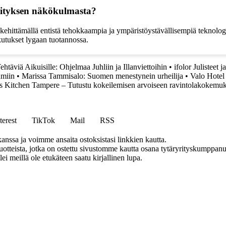
hityksen näkökulmasta?
ehittämällä entistä tehokkaampia ja ympäristöystävällisempiä teknologi
kutukset lygaan tuotannossa.
htäviä Aikuisille: Ohjelmaa Juhliin ja Illanviettoihin
•
ifolor Julisteet
umiin
•
Marissa Tammisalo: Suomen menestynein urheilija
•
Valo Hotel
 Kitchen Tampere – Tutustu kokeilemisen arvoiseen ravintolakokemu
terest
TikTok
Mail
RSS
anssa ja voimme ansaita ostoksistasi linkkien kautta.
teista, jotka on ostettu sivustomme kautta osana tytäryrityskumppanuu
llei meillä ole etukäteen saatu kirjallinen lupa.