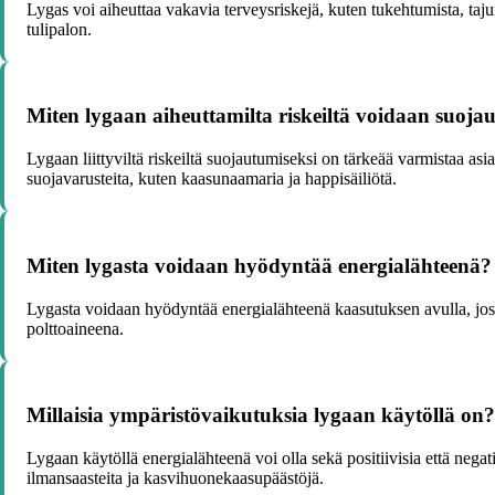
Lygas voi aiheuttaa vakavia terveysriskejä, kuten tukehtumista, taju
tulipalon.
Miten lygaan aiheuttamilta riskeiltä voidaan suoja
Lygaan liittyviltä riskeiltä suojautumiseksi on tärkeää varmistaa as
suojavarusteita, kuten kaasunaamaria ja happisäiliötä.
Miten lygasta voidaan hyödyntää energialähteenä?
Lygasta voidaan hyödyntää energialähteenä kaasutuksen avulla, joss
polttoaineena.
Millaisia ympäristövaikutuksia lygaan käytöllä on?
Lygaan käytöllä energialähteenä voi olla sekä positiivisia että negati
ilmansaasteita ja kasvihuonekaasupäästöjä.