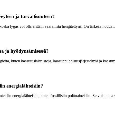
eyteen ja turvallisuuteen?
oska lygas voi olla erittäin vaarallista hengitettynä. On tärkeää noudat
ssa ja hyödyntämisessä?
ioita, kuten kaasutuslaitteistoja, kaasunpuhdistusjärjestelmiä ja kaasunv
in energialähteisiin?
eisiin energialähteisiin, kuten fossiilisiin polttoaineisiin. Se voi auttaa