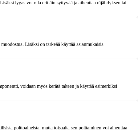
säksi lygas voi olla erittäin syttyvää ja aiheuttaa räjähdyksen tai
oi muodostua. Lisäksi on tärkeää käyttää asianmukaisia
ponentti, voidaan myös kerätä talteen ja käyttää esimerkiksi
lisista polttoaineista, mutta toisaalta sen polttaminen voi aiheuttaa