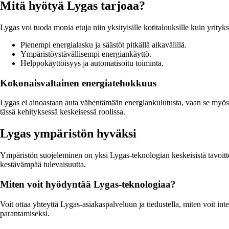
Mitä hyötyä Lygas tarjoaa?
Lygas voi tuoda monia etuja niin yksityisille kotitalouksille kuin yrityks
Pienempi energialasku ja säästöt pitkällä aikavälillä.
Ympäristöystävällisempi energiankäyttö.
Helppokäyttöisyys ja automatisoitu toiminta.
Kokonaisvaltainen energiatehokkuus
Lygas ei ainoastaan auta vähentämään energiankulutusta, vaan se myös e
tässä kehityksessä keskeisessä roolissa.
Lygas ympäristön hyväksi
Ympäristön suojeleminen on yksi Lygas-teknologian keskeisistä tavoitte
kestävämpää tulevaisuutta.
Miten voit hyödyntää Lygas-teknologiaa?
Voit ottaa yhteyttä Lygas-asiakaspalveluun ja tiedustella, miten voit i
parantamiseksi.