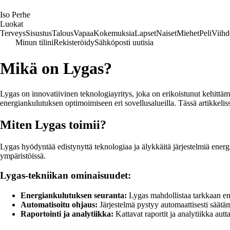
I
so
P
erhe
Luokat
Terveys
Sisustus
Talous
Vapaa
Kokemuksia
Lapset
Naiset
Miehet
Peli
Viihd
Minun tilini
Rekisteröidy
Sähköposti uutisia
Mikä on Lygas?
Lygas on innovatiivinen teknologiayritys, joka on erikoistunut kehittäm
energiankulutuksen optimoimiseen eri sovellusalueilla. Tässä artikkeli
Miten Lygas toimii?
Lygas hyödyntää edistynyttä teknologiaa ja älykkäitä järjestelmiä energi
ympäristöissä.
Lygas-tekniikan ominaisuudet:
Energiankulutuksen seuranta:
Lygas mahdollistaa tarkkaan en
Automatisoitu ohjaus:
Järjestelmä pystyy automaattisesti säät
Raportointi ja analytiikka:
Kattavat raportit ja analytiikka au