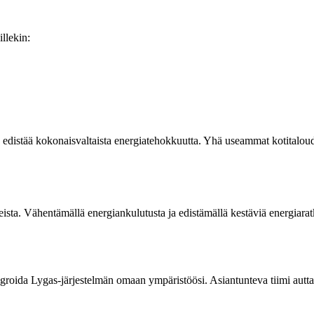
illekin:
distää kokonaisvaltaista energiatehokkuutta. Yhä useammat kotitaloudet 
ista. Vähentämällä energiankulutusta ja edistämällä kestäviä energiarat
ntegroida Lygas-järjestelmän omaan ympäristöösi. Asiantunteva tiimi aut