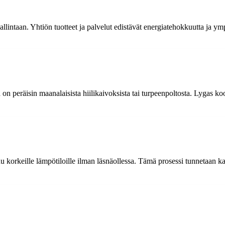
llintaan. Yhtiön tuotteet ja palvelut edistävät energiatehokkuutta ja ymp
n peräisin maanalaisista hiilikaivoksista tai turpeenpoltosta. Lygas koos
uu korkeille lämpötiloille ilman läsnäollessa. Tämä prosessi tunnetaan ka