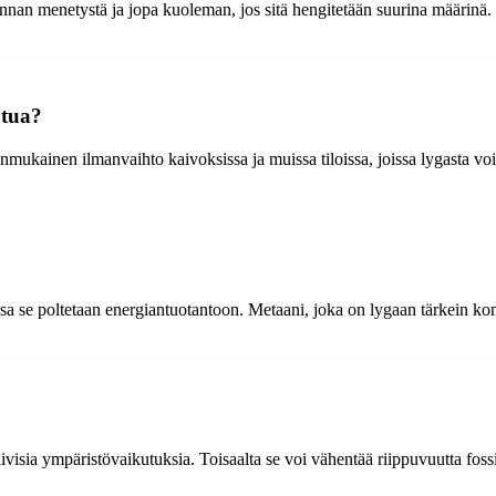
nnan menetystä ja jopa kuoleman, jos sitä hengitetään suurina määrinä. Li
utua?
ianmukainen ilmanvaihto kaivoksissa ja muissa tiloissa, joissa lygasta v
a se poltetaan energiantuotantoon. Metaani, joka on lygaan tärkein kom
ivisia ympäristövaikutuksia. Toisaalta se voi vähentää riippuvuutta fossii