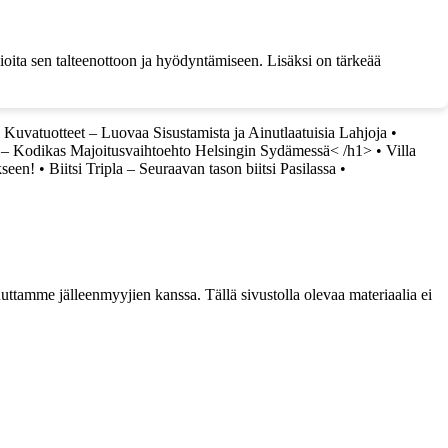
oita sen talteenottoon ja hyödyntämiseen. Lisäksi on tärkeää
 ja Kuvatuotteet – Luovaa Sisustamista ja Ainutlaatuisia Lahjoja
•
 – Kodikas Majoitusvaihtoehto Helsingin Sydämessä< /h1>
•
Villa
kseen!
•
Biitsi Tripla – Seuraavan tason biitsi Pasilassa
•
ttamme jälleenmyyjien kanssa. Tällä sivustolla olevaa materiaalia ei