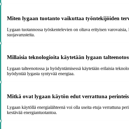
Miten lygaan tuotanto vaikuttaa työntekijöiden terv
Lygaan tuotannossa työskentelevien on oltava erityisen varovaisia, k
suojavarusteita.
Millaisia teknologioita käytetään lygaan talteenoto
Lygaan talteenotossa ja hyödyntämisessä käytetään erilaisia teknolog
hyödyntää lygasta syntyvää energiaa.
Mitkä ovat lygaan käytön edut verrattuna perinteisi
Lygaan käytöllä energialähteenä voi olla useita etuja verrattuna perint
kestävää energiantuotantoa.