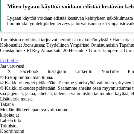
Miten lygaan käyttöä voidaan edistää kestävän ke
Lygaan käyttöä voidaan edistää kestävän kehityksen näkökulmasta k
huomioida työntekijöiden terveys ja turvallisuus sekä ympäristövai
Tammiston ravintolat tarjoavat herkullisia makuelämyksiä
•
Hauskoja Te
Kokoustilat Joensuussa: Täydellinen Ympäristö Onnistuneisiin Tapaht
Constantine
•
El Rey Annankatu 20 Helsinki
•
Gurus Tampere ja Gurus
I
so
P
erhe
Jaa varovasti
X
Facebook
Instagram
LinkedIn
YouTube
Pin
© Ei kopiointia ilman lupaa.
© Kaikki oikeudet pidätetään. Teemme yhteistyötä valittujen yritysten k
© Kaikki oikeudet pidätetään. Saatamme ansaita osan myynnistämme tuot
saa jäljentää, jakaa, lähettää, tallentaa välimuistiin tai muuten käyttää, e
Lisätietoja meistä
Takana
Meidän liikkeellepaneva voimamme
kirjoittajat
Lähetä tuki
Toimistot
Koordinointi