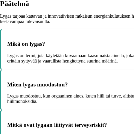
Päätelmä
Lygas tarjoaa kattavan ja innovatiivisen ratkaisun energiankulutuksen ha
kestävämpää tulevaisuutta.
Mikä on lygas?
Lygas on termi, jota käytetään kuvaamaan kaasumaista ainetta, joka o
erittäin syttyvää ja vaarallista hengitettynä suurina määrinä.
Miten lygas muodostuu?
Lygas muodostuu, kun orgaaninen aines, kuten hiili tai turve, altist
hiilimonoksidia.
Mitkä ovat lygaan liittyvät terveysriskit?