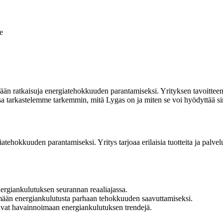
e
ään ratkaisuja energiatehokkuuden parantamiseksi. Yrityksen tavoitteena 
ssa tarkastelemme tarkemmin, mitä Lygas on ja miten se voi hyödyttää si
atehokkuuden parantamiseksi. Yritys tarjoaa erilaisia tuotteita ja palve
ergiankulutuksen seurannan reaaliajassa.
ämään energiankulutusta parhaan tehokkuuden saavuttamiseksi.
ttavat havainnoimaan energiankulutuksen trendejä.