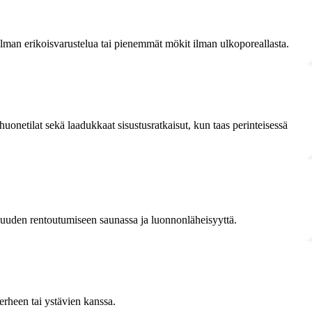
 ilman erikoisvarustelua tai pienemmät mökit ilman ulkoporeallasta.
netilat sekä laadukkaat sisustusratkaisut, kun taas perinteisessä
suuden rentoutumiseen saunassa ja luonnonläheisyyttä.
perheen tai ystävien kanssa.