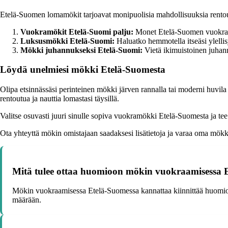
Etelä-Suomen lomamökit tarjoavat monipuolisia mahdollisuuksia rentoutt
Vuokramökit Etelä-Suomi palju:
Monet Etelä-Suomen vuokramök
Luksusmökki Etelä-Suomi:
Haluatko hemmotella itseäsi ylelli
Mökki juhannukseksi Etelä-Suomi:
Vietä ikimuistoinen juhan
Löydä unelmiesi mökki Etelä-Suomesta
Olipa etsinnässäsi perinteinen mökki järven rannalla tai moderni huvi
rentoutua ja nauttia lomastasi täysillä.
Valitse osuvasti juuri sinulle sopiva vuokramökki Etelä-Suomesta ja t
Ota yhteyttä mökin omistajaan saadaksesi lisätietoja ja varaa oma mökki
Mitä tulee ottaa huomioon mökin vuokraamisessa 
Mökin vuokraamisessa Etelä-Suomessa kannattaa kiinnittää huomiota s
määrään.