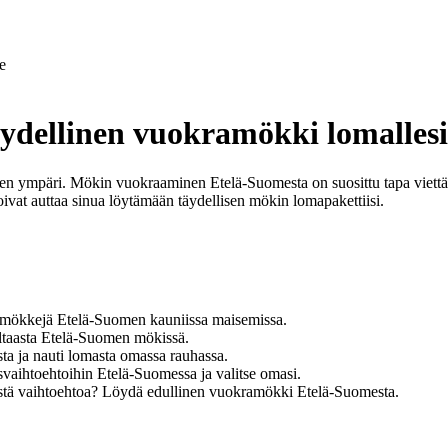
e
ydellinen vuokramökki lomallesi
en ympäri. Mökin vuokraaminen Etelä-Suomesta on suosittu tapa viettä
ivat auttaa sinua löytämään täydellisen mökin lomapakettiisi.
ä mökkejä Etelä-Suomen kauniissa maisemissa.
ltaasta Etelä-Suomen mökissä.
 ja nauti lomasta omassa rauhassa.
vaihtoehtoihin Etelä-Suomessa ja valitse omasi.
listä vaihtoehtoa? Löydä edullinen vuokramökki Etelä-Suomesta.