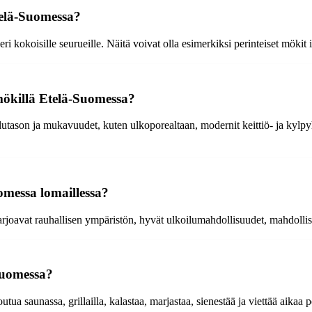
telä-Suomessa?
i kokoisille seurueille. Näitä voivat olla esimerkiksi perinteiset mökit
mökillä Etelä-Suomessa?
son ja mukavuudet, kuten ulkoporealtaan, modernit keittiö- ja kylpyhuo
omessa lomaillessa?
arjoavat rauhallisen ympäristön, hyvät ulkoilumahdollisuudet, mahdolli
Suomessa?
ua saunassa, grillailla, kalastaa, marjastaa, sienestää ja viettää aikaa 