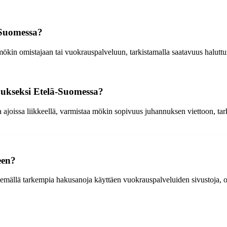
-Suomessa?
kin omistajaan tai vuokrauspalveluun, tarkistamalla saatavuus haluttuna
ukseksi Etelä-Suomessa?
oissa liikkeellä, varmistaa mökin sopivuus juhannuksen viettoon, tarki
een?
mällä tarkempia hakusanoja käyttäen vuokrauspalveluiden sivustoja, ot