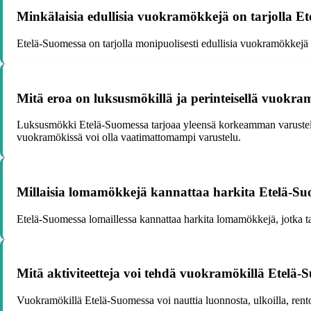
Minkälaisia edullisia vuokramökkejä on tarjolla E
Etelä-Suomessa on tarjolla monipuolisesti edullisia vuokramökkejä er
Mitä eroa on luksusmökillä ja perinteisellä vuokra
Luksusmökki Etelä-Suomessa tarjoaa yleensä korkeamman varusteluta
vuokramökissä voi olla vaatimattomampi varustelu.
Millaisia lomamökkejä kannattaa harkita Etelä-Su
Etelä-Suomessa lomaillessa kannattaa harkita lomamökkejä, jotka t
Mitä aktiviteetteja voi tehdä vuokramökillä Etelä-
Vuokramökillä Etelä-Suomessa voi nauttia luonnosta, ulkoilla, rentout