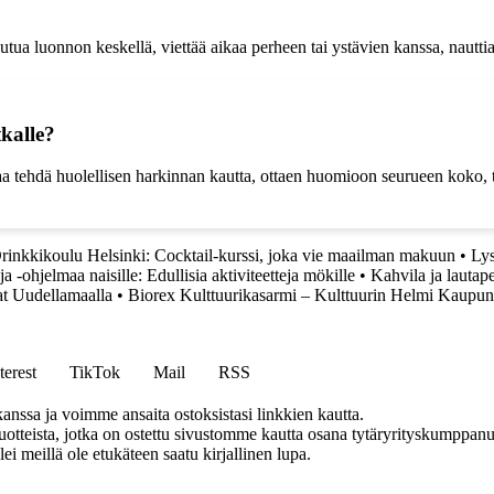
luonnon keskellä, viettää aikaa perheen tai ystävien kanssa, nauttia eri
kalle?
ehdä huolellisen harkinnan kautta, ottaen huomioon seurueen koko, tarvi
rinkkikoulu Helsinki: Cocktail-kurssi, joka vie maailman makuun
•
Lys
 ja -ohjelmaa naisille: Edullisia aktiviteetteja mökille
•
Kahvila ja lautape
lat Uudellamaalla
•
Biorex Kulttuurikasarmi – Kulttuurin Helmi Kaupu
terest
TikTok
Mail
RSS
anssa ja voimme ansaita ostoksistasi linkkien kautta.
teista, jotka on ostettu sivustomme kautta osana tytäryrityskumppanuu
llei meillä ole etukäteen saatu kirjallinen lupa.