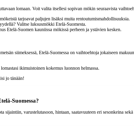
avaan lomaan. Voit valita itsellesi sopivan mökin seuraavista vaihtoeh
eistä tarjoavat paljujen lisäksi muita rentoutumismahdollisuuksia.
syydellä? Valitse luksusmökki Etelä-Suomesta.
nus Etelä-Suomen kauniissa mökissä perheen ja ystävien kesken.
la metsän siimeksessä, Etelä-Suomessa on vaihtoehtoja jokaiseen makuun
ee lomastasi ikimuistoinen kokemus luonnon helmassa.
si jo tänään!
Etelä-Suomessa?
ijaintiin, varustelutasoon, hintaan, saatavuuteen eri sesonkeina sekä m