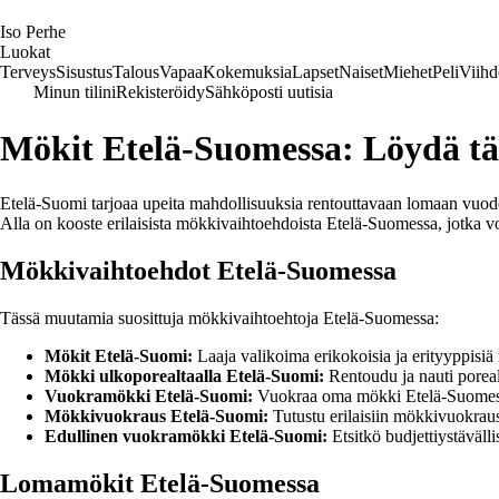
I
so
P
erhe
Luokat
Terveys
Sisustus
Talous
Vapaa
Kokemuksia
Lapset
Naiset
Miehet
Peli
Viihd
Minun tilini
Rekisteröidy
Sähköposti uutisia
Mökit Etelä-Suomessa: Löydä tä
Etelä-Suomi tarjoaa upeita mahdollisuuksia rentouttavaan lomaan vuod
Alla on kooste erilaisista mökkivaihtoehdoista Etelä-Suomessa, jotka vo
Mökkivaihtoehdot Etelä-Suomessa
Tässä muutamia suosittuja mökkivaihtoehtoja Etelä-Suomessa:
Mökit Etelä-Suomi:
Laaja valikoima erikokoisia ja erityyppisi
Mökki ulkoporealtaalla Etelä-Suomi:
Rentoudu ja nauti porea
Vuokramökki Etelä-Suomi:
Vuokraa oma mökki Etelä-Suomesta
Mökkivuokraus Etelä-Suomi:
Tutustu erilaisiin mökkivuokraus
Edullinen vuokramökki Etelä-Suomi:
Etsitkö budjettiystäväl
Lomamökit Etelä-Suomessa