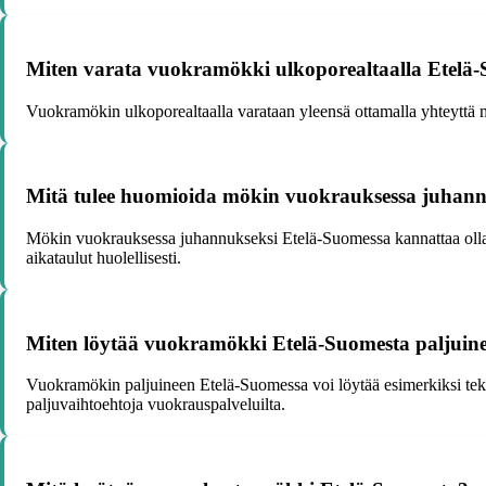
Miten varata vuokramökki ulkoporealtaalla Etelä
Vuokramökin ulkoporealtaalla varataan yleensä ottamalla yhteyttä mö
Mitä tulee huomioida mökin vuokrauksessa juhann
Mökin vuokrauksessa juhannukseksi Etelä-Suomessa kannattaa olla aj
aikataulut huolellisesti.
Miten löytää vuokramökki Etelä-Suomesta paljuin
Vuokramökin paljuineen Etelä-Suomessa voi löytää esimerkiksi teke
paljuvaihtoehtoja vuokrauspalveluilta.