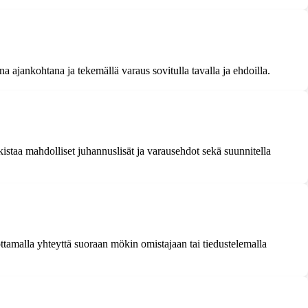
 ajankohtana ja tekemällä varaus sovitulla tavalla ja ehdoilla.
staa mahdolliset juhannuslisät ja varausehdot sekä suunnitella
tamalla yhteyttä suoraan mökin omistajaan tai tiedustelemalla