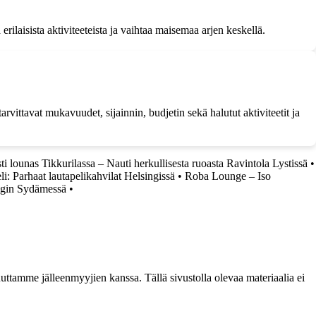
laisista aktiviteeteista ja vaihtaa maisemaa arjen keskellä.
ttavat mukavuudet, sijainnin, budjetin sekä halutut aktiviteetit ja
ti lounas Tikkurilassa – Nauti herkullisesta ruoasta Ravintola Lystissä
•
li: Parhaat lautapelikahvilat Helsingissä
•
Roba Lounge – Iso
ngin Sydämessä
•
ttamme jälleenmyyjien kanssa. Tällä sivustolla olevaa materiaalia ei