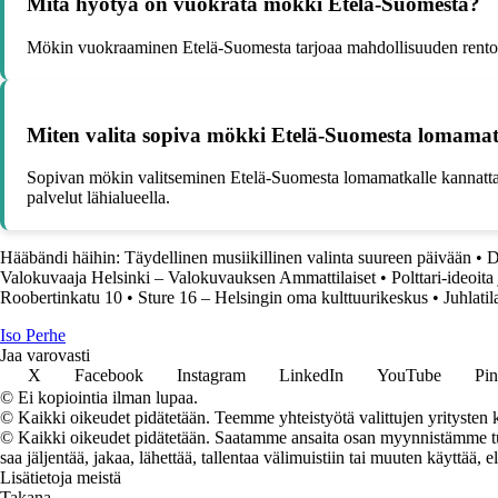
Mitä hyötyä on vuokrata mökki Etelä-Suomesta?
Mökin vuokraaminen Etelä-Suomesta tarjoaa mahdollisuuden rentoutua 
Miten valita sopiva mökki Etelä-Suomesta lomamat
Sopivan mökin valitseminen Etelä-Suomesta lomamatkalle kannattaa t
palvelut lähialueella.
Hääbändi häihin: Täydellinen musiikillinen valinta suureen päivään
•
D
Valokuvaaja Helsinki – Valokuvauksen Ammattilaiset
•
Polttari-ideoita
Roobertinkatu 10
•
Sture 16 – Helsingin oma kulttuurikeskus
•
Juhlati
I
so
P
erhe
Jaa varovasti
X
Facebook
Instagram
LinkedIn
YouTube
Pin
© Ei kopiointia ilman lupaa.
© Kaikki oikeudet pidätetään. Teemme yhteistyötä valittujen yritysten k
© Kaikki oikeudet pidätetään. Saatamme ansaita osan myynnistämme tuot
saa jäljentää, jakaa, lähettää, tallentaa välimuistiin tai muuten käyttää, e
Lisätietoja meistä
Takana