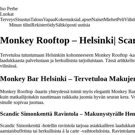
I
so
P
erhe
Luokat
Terveys
Sisustus
Talous
Vapaa
Kokemuksia
Lapset
Naiset
Miehet
Peli
Viihd
Minun tilini
Rekisteröidy
Sähköposti uutisia
Monkey Rooftop – Helsinki
|
Scan
Tervetuloa tutustumaan Helsinkiin kohonneeseen Monkey Rooftop -katto
laadukkaasta palvelustaan ja herkullisista tarjoiluistaan. Tässä arti
vilinässä.
Monkey Bar Helsinki – Tervetuloa Makuj
Monkey Rooftop -baarin yhteydessä toimii myös elegantti Monkey Bar He
kuin matkailijoitakin nauttimaan raikkaita juomia hyvän seuran kera. Vo
sinulle sopivaa juomaa.
Scandic Simonkenttä Ravintola – Makunystyrälle He
Scandic Simonkenttä -hotellin ravintola tarjoaa asiakkailleen laadukkaita
aamiaisbuffetista tai herkullisista à la carte -vaihtoehdoista. Ravinto