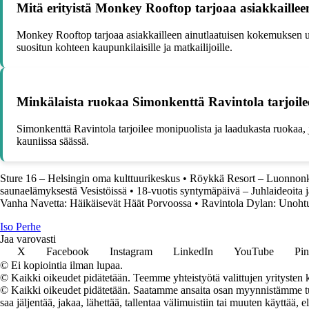
Mitä erityistä Monkey Rooftop tarjoaa asiakkaillee
Monkey Rooftop tarjoaa asiakkailleen ainutlaatuisen kokemuksen up
suositun kohteen kaupunkilaisille ja matkailijoille.
Minkälaista ruokaa Simonkenttä Ravintola tarjoilee
Simonkenttä Ravintola tarjoilee monipuolista ja laadukasta ruokaa, jo
kauniissa säässä.
Sture 16 – Helsingin oma kulttuurikeskus
•
Röykkä Resort – Luonnonk
saunaelämyksestä Vesistöissä
•
18-vuotis syntymäpäivä – Juhlaideoita j
Vanha Navetta: Häikäisevät Häät Porvoossa
•
Ravintola Dylan: Unoht
I
so
P
erhe
Jaa varovasti
X
Facebook
Instagram
LinkedIn
YouTube
Pin
© Ei kopiointia ilman lupaa.
© Kaikki oikeudet pidätetään. Teemme yhteistyötä valittujen yritysten k
© Kaikki oikeudet pidätetään. Saatamme ansaita osan myynnistämme tuot
saa jäljentää, jakaa, lähettää, tallentaa välimuistiin tai muuten käyttää, e