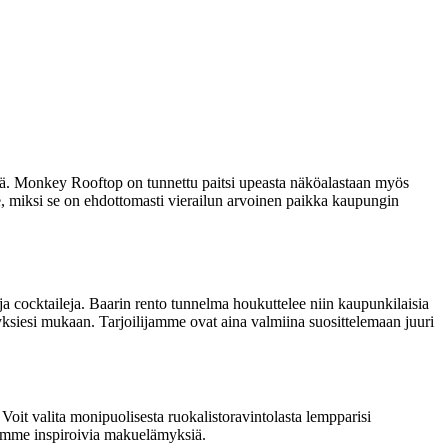
sä. Monkey Rooftop on tunnettu paitsi upeasta näköalastaan myös
, miksi se on ehdottomasti vierailun arvoinen paikka kaupungin
a cocktaileja. Baarin rento tunnelma houkuttelee niin kaupunkilaisia
myksiesi mukaan. Tarjoilijamme ovat aina valmiina suosittelemaan juuri
 Voit valita monipuolisesta ruokalistoravintolasta lempparisi
nnamme inspiroivia makuelämyksiä.