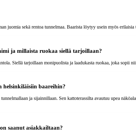
man juomia sekä rentoa tunnelmaa. Baarista löytyy usein myös erilaisia 
mi ja millaista ruokaa siellä tarjoillaan?
la. Siellä tarjoillaan monipuolista ja laadukasta ruokaa, joka sopii niin
helsinkiläisiin baareihin?
 tunnelmallaan ja sijainnillaan. Sen kattoterassilta avautuu upea näköala
 on saanut asiakkailtaan?