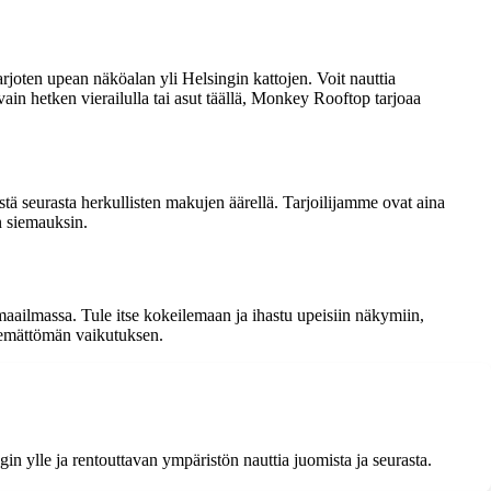
joten upean näköalan yli Helsingin kattojen. Voit nauttia
 vain hetken vierailulla tai asut täällä, Monkey Rooftop tarjoaa
ä seurasta herkullisten makujen äärellä. Tarjoilijamme ovat aina
n siemauksin.
ailmassa. Tule itse kokeilemaan ja ihastu upeisiin näkymiin,
htemättömän vaikutuksen.
n ylle ja rentouttavan ympäristön nauttia juomista ja seurasta.