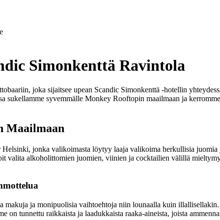
e
dic Simonkenttä Ravintola
baariin, joka sijaitsee upean Scandic Simonkenttä -hotellin yhteydes
kkelissa sukellamme syvemmälle Monkey Rooftopin maailmaan ja kerromme
en Maailmaan
lsinki, jonka valikoimasta löytyy laaja valikoima herkullisia juomia j
it valita alkoholittomien juomien, viinien ja cocktailien välillä mielty
mmottelua
 makuja ja monipuolisia vaihtoehtoja niin lounaalla kuin illallisellakin.
lamme on tunnettu raikkaista ja laadukkaista raaka-aineista, joista amme