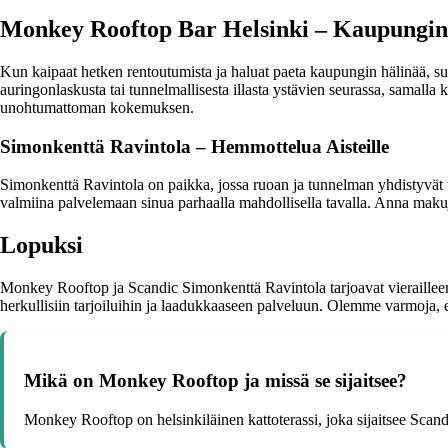
Monkey Rooftop Bar Helsinki – Kaupungin
Kun kaipaat hetken rentoutumista ja haluat paeta kaupungin hälinää, su
auringonlaskusta tai tunnelmallisesta illasta ystävien seurassa, samalla k
unohtumattoman kokemuksen.
Simonkenttä Ravintola – Hemmottelua Aisteille
Simonkenttä Ravintola on paikka, jossa ruoan ja tunnelman yhdistyvät t
valmiina palvelemaan sinua parhaalla mahdollisella tavalla. Anna makuj
Lopuksi
Monkey Rooftop ja Scandic Simonkenttä Ravintola tarjoavat vieraillee
herkullisiin tarjoiluihin ja laadukkaaseen palveluun. Olemme varmoja,
Mikä on Monkey Rooftop ja missä se sijaitsee?
Monkey Rooftop on helsinkiläinen kattoterassi, joka sijaitsee Scand