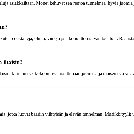
eluja asiakkailtaan. Monet kehuvat sen rentoa tunnelmaa, hyviä juomia 
ään?
uten cocktaileja, oluita, viinejä ja alkoholittomia vaihtoehtoja. Baarista
iltaisin?
ltaisin, kun ihmiset kokoontuvat nauttimaan juomista ja maisemista ys
ia, jotka luovat baariin viihtyisän ja elävän tunnelman. Musiikkityylit va