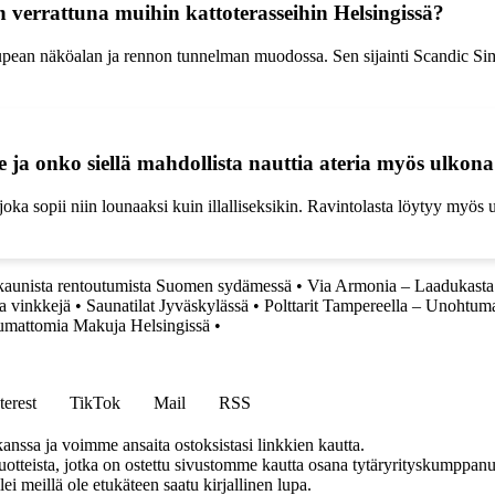
n verrattuna muihin kattoterasseihin Helsingissä?
ean näköalan ja rennon tunnelman muodossa. Sen sijainti Scandic Simonk
 ja onko siellä mahdollista nauttia ateria myös ulkon
ka sopii niin lounaaksi kuin illalliseksikin. Ravintolasta löytyy myös ul
aunista rentoutumista Suomen sydämessä
•
Via Armonia – Laadukasta
a vinkkejä
•
Saunatilat Jyväskylässä
•
Polttarit Tampereella – Unohtuma
umattomia Makuja Helsingissä
•
terest
TikTok
Mail
RSS
anssa ja voimme ansaita ostoksistasi linkkien kautta.
teista, jotka on ostettu sivustomme kautta osana tytäryrityskumppanuu
llei meillä ole etukäteen saatu kirjallinen lupa.