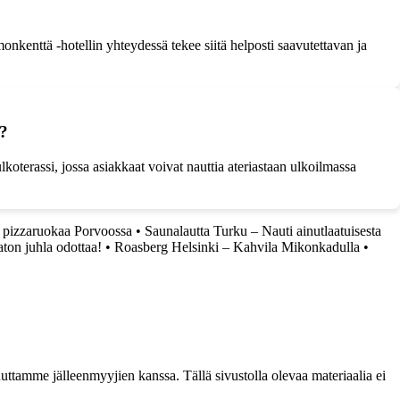
enttä -hotellin yhteydessä tekee siitä helposti saavutettavan ja
a?
koterassi, jossa asiakkaat voivat nauttia ateriastaan ulkoilmassa
 pizzaruokaa Porvoossa
•
Saunalautta Turku – Nauti ainutlaatuisesta
ton juhla odottaa!
•
Roasberg Helsinki – Kahvila Mikonkadulla
•
ttamme jälleenmyyjien kanssa. Tällä sivustolla olevaa materiaalia ei