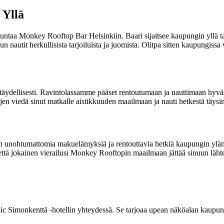
 Yllä
untaa Monkey Rooftop Bar Helsinkiin. Baari sijaitsee kaupungin yllä tar
un nautit herkullisista tarjoiluista ja juomista. Olitpa sitten kaupungissa
äydellisesti. Ravintolassamme pääset rentoutumaan ja nauttimaan hyväst
en viedä sinut matkalle aistikkuuden maailmaan ja nauti hetkestä täysi
n unohtumattomia makuelämyksiä ja rentouttavia hetkiä kaupungin yläma
 että jokainen vierailusi Monkey Rooftopin maailmaan jättää sinuun lä
ic Simonkenttä -hotellin yhteydessä. Se tarjoaa upean näköalan kaupungi