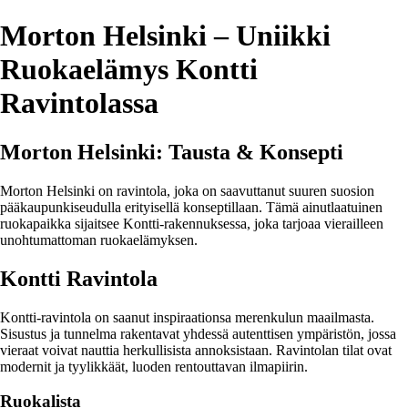
Morton Helsinki – Uniikki
Ruokaelämys Kontti
Ravintolassa
Morton Helsinki: Tausta & Konsepti
Morton Helsinki on ravintola, joka on saavuttanut suuren suosion
pääkaupunkiseudulla erityisellä konseptillaan. Tämä ainutlaatuinen
ruokapaikka sijaitsee Kontti-rakennuksessa, joka tarjoaa vierailleen
unohtumattoman ruokaelämyksen.
Kontti Ravintola
Kontti-ravintola on saanut inspiraationsa merenkulun maailmasta.
Sisustus ja tunnelma rakentavat yhdessä autenttisen ympäristön, jossa
vieraat voivat nauttia herkullisista annoksistaan. Ravintolan tilat ovat
modernit ja tyylikkäät, luoden rentouttavan ilmapiirin.
Ruokalista