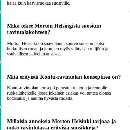
kalaa kuin kasvisruokaa suosiville.
Mikä tekee Morton Helsingistä suositun
ravintolakohteen?
Morton Helsinki on saavuttanut suuren suosion paitsi
herkullisen ruoan ja juomien myös viihtyisän miljöön ja
ystävällisen palvelun ansiosta.
Mitä erityistä Kontti-ravintolan konseptissa on?
Kontti-ravintolan konsepti perustuu rentoon ja rennolle
ruokailuhetkelle, jossa jokainen asiakas voi tuntea olonsa
kotoisaksi ja nauttia hyvästä ruoasta.
Millaisia annoksia Morton Helsinki tarjoaa ja
onko ravintolassa erityisiä suosikkeja?