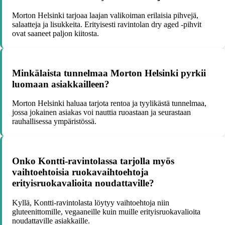
Morton Helsinki tarjoaa laajan valikoiman erilaisia pihvejä,
salaatteja ja lisukkeita. Erityisesti ravintolan dry aged -pihvit
ovat saaneet paljon kiitosta.
Minkälaista tunnelmaa Morton Helsinki pyrkii
luomaan asiakkailleen?
Morton Helsinki haluaa tarjota rentoa ja tyylikästä tunnelmaa,
jossa jokainen asiakas voi nauttia ruoastaan ja seurastaan
rauhallisessa ympäristössä.
Onko Kontti-ravintolassa tarjolla myös
vaihtoehtoisia ruokavaihtoehtoja
erityisruokavalioita noudattaville?
Kyllä, Kontti-ravintolasta löytyy vaihtoehtoja niin
gluteenittomille, vegaaneille kuin muille erityisruokavalioita
noudattaville asiakkaille.