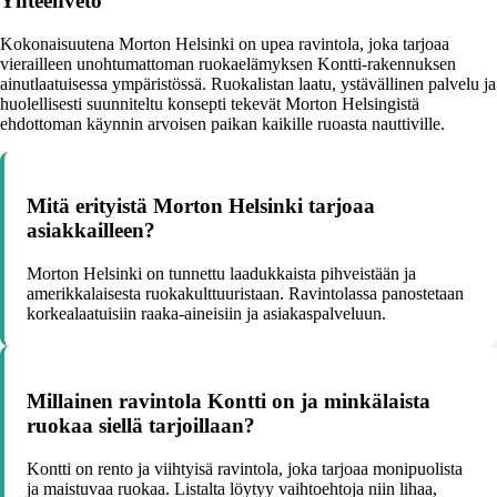
Yhteenveto
Kokonaisuutena Morton Helsinki on upea ravintola, joka tarjoaa
vierailleen unohtumattoman ruokaelämyksen Kontti-rakennuksen
ainutlaatuisessa ympäristössä. Ruokalistan laatu, ystävällinen palvelu ja
huolellisesti suunniteltu konsepti tekevät Morton Helsingistä
ehdottoman käynnin arvoisen paikan kaikille ruoasta nauttiville.
Mitä erityistä Morton Helsinki tarjoaa
asiakkailleen?
Morton Helsinki on tunnettu laadukkaista pihveistään ja
amerikkalaisesta ruokakulttuuristaan. Ravintolassa panostetaan
korkealaatuisiin raaka-aineisiin ja asiakaspalveluun.
Millainen ravintola Kontti on ja minkälaista
ruokaa siellä tarjoillaan?
Kontti on rento ja viihtyisä ravintola, joka tarjoaa monipuolista
ja maistuvaa ruokaa. Listalta löytyy vaihtoehtoja niin lihaa,