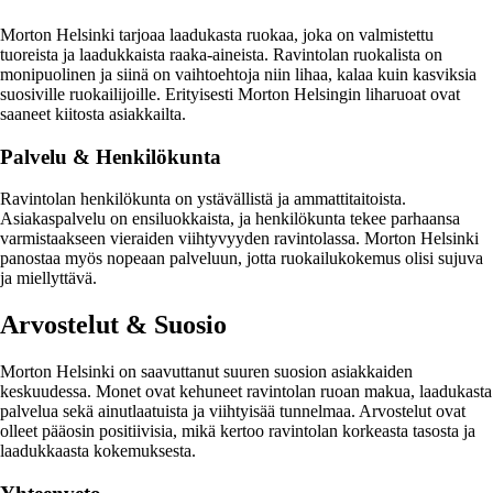
Morton Helsinki tarjoaa laadukasta ruokaa, joka on valmistettu
tuoreista ja laadukkaista raaka-aineista. Ravintolan ruokalista on
monipuolinen ja siinä on vaihtoehtoja niin lihaa, kalaa kuin kasviksia
suosiville ruokailijoille. Erityisesti Morton Helsingin liharuoat ovat
saaneet kiitosta asiakkailta.
Palvelu & Henkilökunta
Ravintolan henkilökunta on ystävällistä ja ammattitaitoista.
Asiakaspalvelu on ensiluokkaista, ja henkilökunta tekee parhaansa
varmistaakseen vieraiden viihtyvyyden ravintolassa. Morton Helsinki
panostaa myös nopeaan palveluun, jotta ruokailukokemus olisi sujuva
ja miellyttävä.
Arvostelut & Suosio
Morton Helsinki on saavuttanut suuren suosion asiakkaiden
keskuudessa. Monet ovat kehuneet ravintolan ruoan makua, laadukasta
palvelua sekä ainutlaatuista ja viihtyisää tunnelmaa. Arvostelut ovat
olleet pääosin positiivisia, mikä kertoo ravintolan korkeasta tasosta ja
laadukkaasta kokemuksesta.