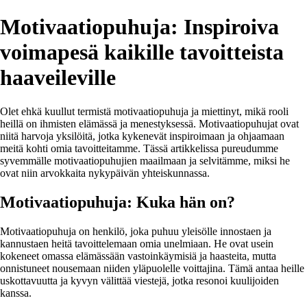
Motivaatiopuhuja: Inspiroiva
voimapesä kaikille tavoitteista
haaveileville
Olet ehkä kuullut termistä motivaatiopuhuja ja miettinyt, mikä rooli
heillä on ihmisten elämässä ja menestyksessä. Motivaatiopuhujat ovat
niitä harvoja yksilöitä, jotka kykenevät inspiroimaan ja ohjaamaan
meitä kohti omia tavoitteitamme. Tässä artikkelissa pureudumme
syvemmälle motivaatiopuhujien maailmaan ja selvitämme, miksi he
ovat niin arvokkaita nykypäivän yhteiskunnassa.
Motivaatiopuhuja: Kuka hän on?
Motivaatiopuhuja on henkilö, joka puhuu yleisölle innostaen ja
kannustaen heitä tavoittelemaan omia unelmiaan. He ovat usein
kokeneet omassa elämässään vastoinkäymisiä ja haasteita, mutta
onnistuneet nousemaan niiden yläpuolelle voittajina. Tämä antaa heille
uskottavuutta ja kyvyn välittää viestejä, jotka resonoi kuulijoiden
kanssa.