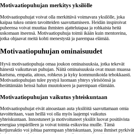
Motivaatiopuhujan merkitys yksilölle
Motivaatiopuhujat voivat olla merkittävä voimavara yksilölle, joka
kaipaa tukea omien tavoitteiden saavuttamiseen. Heidän inspiroivat
puheensa voivat muuttaa ihmisten ajattelutapaa ja rohkaista heitä
uskomaan itseensä. Motivaatiopuhuja toimii ikään kuin mentoreina,
jotka ohjaavat meitä kohti menestystä ja parempaa elämää.
Motivaatiopuhujan ominaisuudet
Hyvä motivaatiopuhuja omaa joukon ominaisuuksia, jotka tekevät
hänestä vaikuttavan puhujan. Näitä ominaisuuksia ovat muun muassa
karisma, empatia, aitous, rohkeus ja kyky kommunikoida tehokkaasti.
Motivaatiopuhujan tulee pystyä luomaan yhteys yleisöönsä ja
herättämään heissä halun muutokseen ja parempaan elämään.
Motivaatiopuhujan vaikutus yhteiskuntaan
Motivaatiopuhujat eivät ainoastaan auta yksilöitä saavuttamaan omia
tavoitteitaan, vaan heillä voi olla myös laajempi vaikutus
yhteiskuntaan. Innostuneet ja motivoituneet yksilöt luovat positiivista
energiaa ympärilleen ja voivat toimia esikuvina muille. Tämä
ketjureaktio voi johtaa parempaan yhteiskuntaan, jossa ihmiset pyrkivät