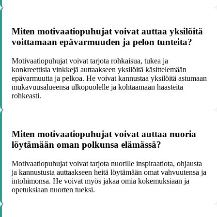
Miten motivaatiopuhujat voivat auttaa yksilöitä
voittamaan epävarmuuden ja pelon tunteita?
Motivaatiopuhujat voivat tarjota rohkaisua, tukea ja
konkreettisia vinkkejä auttaakseen yksilöitä käsittelemään
epävarmuutta ja pelkoa. He voivat kannustaa yksilöitä astumaan
mukavuusalueensa ulkopuolelle ja kohtaamaan haasteita
rohkeasti.
Miten motivaatiopuhujat voivat auttaa nuoria
löytämään oman polkunsa elämässä?
Motivaatiopuhujat voivat tarjota nuorille inspiraatiota, ohjausta
ja kannustusta auttaakseen heitä löytämään omat vahvuutensa ja
intohimonsa. He voivat myös jakaa omia kokemuksiaan ja
opetuksiaan nuorten tueksi.