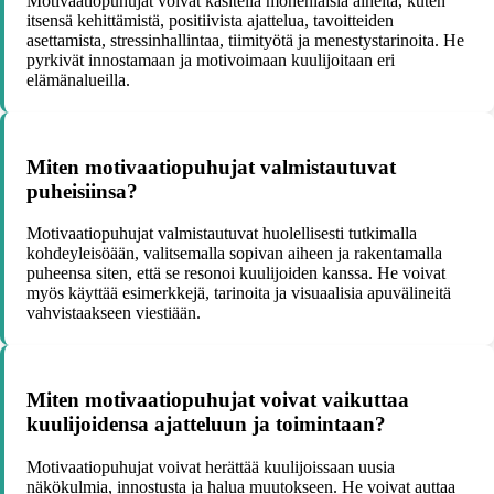
Motivaatiopuhujat voivat käsitellä monenlaisia aiheita, kuten
itsensä kehittämistä, positiivista ajattelua, tavoitteiden
asettamista, stressinhallintaa, tiimityötä ja menestystarinoita. He
pyrkivät innostamaan ja motivoimaan kuulijoitaan eri
elämänalueilla.
Miten motivaatiopuhujat valmistautuvat
puheisiinsa?
Motivaatiopuhujat valmistautuvat huolellisesti tutkimalla
kohdeyleisöään, valitsemalla sopivan aiheen ja rakentamalla
puheensa siten, että se resonoi kuulijoiden kanssa. He voivat
myös käyttää esimerkkejä, tarinoita ja visuaalisia apuvälineitä
vahvistaakseen viestiään.
Miten motivaatiopuhujat voivat vaikuttaa
kuulijoidensa ajatteluun ja toimintaan?
Motivaatiopuhujat voivat herättää kuulijoissaan uusia
näkökulmia, innostusta ja halua muutokseen. He voivat auttaa