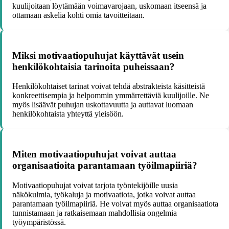
kuulijoitaan löytämään voimavarojaan, uskomaan itseensä ja
ottamaan askelia kohti omia tavoitteitaan.
Miksi motivaatiopuhujat käyttävät usein
henkilökohtaisia tarinoita puheissaan?
Henkilökohtaiset tarinat voivat tehdä abstrakteista käsitteistä
konkreettisempia ja helpommin ymmärrettäviä kuulijoille. Ne
myös lisäävät puhujan uskottavuutta ja auttavat luomaan
henkilökohtaista yhteyttä yleisöön.
Miten motivaatiopuhujat voivat auttaa
organisaatioita parantamaan työilmapiiriä?
Motivaatiopuhujat voivat tarjota työntekijöille uusia
näkökulmia, työkaluja ja motivaatiota, jotka voivat auttaa
parantamaan työilmapiiriä. He voivat myös auttaa organisaatiota
tunnistamaan ja ratkaisemaan mahdollisia ongelmia
työympäristössä.