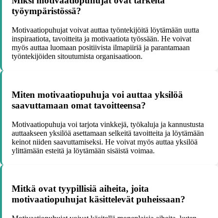
Miksi motivaatiopuhujat ovat tärkeitä
työympäristössä?
Motivaatiopuhujat voivat auttaa työntekijöitä löytämään uutta
inspiraatiota, tavoitteita ja motivaatiota työssään. He voivat
myös auttaa luomaan positiivista ilmapiiriä ja parantamaan
työntekijöiden sitoutumista organisaatioon.
Miten motivaatiopuhuja voi auttaa yksilöä
saavuttamaan omat tavoitteensa?
Motivaatiopuhuja voi tarjota vinkkejä, työkaluja ja kannustusta
auttaakseen yksilöä asettamaan selkeitä tavoitteita ja löytämään
keinot niiden saavuttamiseksi. He voivat myös auttaa yksilöä
ylittämään esteitä ja löytämään sisäistä voimaa.
Mitkä ovat tyypillisiä aiheita, joita
motivaatiopuhujat käsittelevät puheissaan?