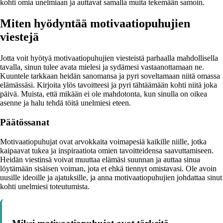
kohti omia unelmiaan ja auttavat samalla muita tekemään samoin.
Miten hyödyntää motivaatiopuhujien
viestejä
Jotta voit hyötyä motivaatiopuhujien viesteistä parhaalla mahdollisella
tavalla, sinun tulee avata mielesi ja sydämesi vastaanottamaan ne.
Kuuntele tarkkaan heidän sanomansa ja pyri soveltamaan niitä omassa
elämässäsi. Kirjoita ylös tavoitteesi ja pyri tähtäämään kohti niitä joka
päivä. Muista, että mikään ei ole mahdotonta, kun sinulla on oikea
asenne ja halu tehdä töitä unelmiesi eteen.
Päätössanat
Motivaatiopuhujat ovat arvokkaita voimapesiä kaikille niille, jotka
kaipaavat tukea ja inspiraatiota omien tavoitteidensa saavuttamiseen.
Heidän viestinsä voivat muuttaa elämäsi suunnan ja auttaa sinua
löytämään sisäisen voiman, jota et ehkä tiennyt omistavasi. Ole avoin
uusille ideoille ja ajatuksille, ja anna motivaatiopuhujien johdattaa sinut
kohti unelmiesi toteutumista.