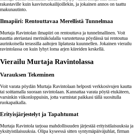
rakastaville kuin kasvisruokailijoillekin, ja jokainen annos on taattu
makunautinto.
Ilmapiiri: Rentouttavaa Merellistä Tunnelmaa
Murtaja Ravintolan ilmapiiri on rentouttava ja tunnelmallinen. Voit
nauttia ateriastasi merinäköalalla varustetussa pöydässä tai rentoutua
aurinkoisella terassilla aaltojen liplatusta kuunnellen. Jokainen vierailu
ravintolassa on kuin lyhyt loma arjen kiireiden keskellä.
Vierailu Murtaja Ravintolassa
Varauksen Tekeminen
Voit varata pöydän Murtaja Ravintolaan helposti verkkosivujen kautta
tai soittamalla suoraan ravintolaan. Kannattaa varata pöytä etukäteen,
varsinkin viikonloppuisin, jotta varmistat paikkasi tällä suositulla
ruokapaikalla.
Erityisjärjestelyt ja Tapahtumat
Murtaja Ravintola tarjoaa mahdollisuuden järjestää erityistilaisuuksia ja
yksityistilaisuuksia. Olipa kyseessä sitten syntymäpäiväjuhlat, firman