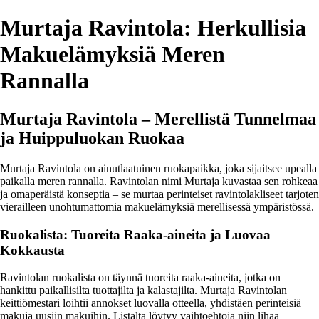
Murtaja Ravintola: Herkullisia
Makuelämyksiä Meren
Rannalla
Murtaja Ravintola – Merellistä Tunnelmaa
ja Huippuluokan Ruokaa
Murtaja Ravintola on ainutlaatuinen ruokapaikka, joka sijaitsee upealla
paikalla meren rannalla. Ravintolan nimi Murtaja kuvastaa sen rohkeaa
ja omaperäistä konseptia – se murtaa perinteiset ravintolakliseet tarjoten
vierailleen unohtumattomia makuelämyksiä merellisessä ympäristössä.
Ruokalista: Tuoreita Raaka-aineita ja Luovaa
Kokkausta
Ravintolan ruokalista on täynnä tuoreita raaka-aineita, jotka on
hankittu paikallisilta tuottajilta ja kalastajilta. Murtaja Ravintolan
keittiömestari loihtii annokset luovalla otteella, yhdistäen perinteisiä
makuja uusiin makuihin. Listalta löytyy vaihtoehtoja niin lihaa