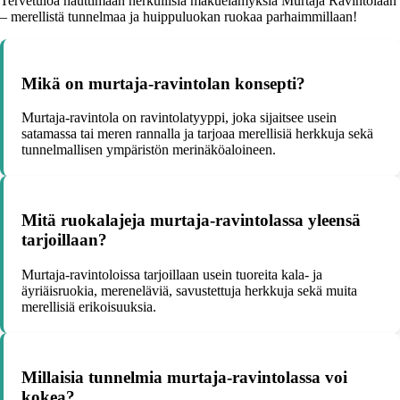
Tervetuloa nauttimaan herkullisia makuelämyksiä Murtaja Ravintolaan
– merellistä tunnelmaa ja huippuluokan ruokaa parhaimmillaan!
Mikä on murtaja-ravintolan konsepti?
Murtaja-ravintola on ravintolatyyppi, joka sijaitsee usein
satamassa tai meren rannalla ja tarjoaa merellisiä herkkuja sekä
tunnelmallisen ympäristön merinäköaloineen.
Mitä ruokalajeja murtaja-ravintolassa yleensä
tarjoillaan?
Murtaja-ravintoloissa tarjoillaan usein tuoreita kala- ja
äyriäisruokia, mereneläviä, savustettuja herkkuja sekä muita
merellisiä erikoisuuksia.
Millaisia tunnelmia murtaja-ravintolassa voi
kokea?