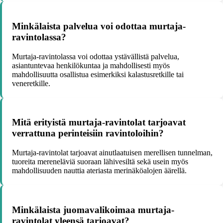
Minkälaista palvelua voi odottaa murtaja-
ravintolassa?
Murtaja-ravintolassa voi odottaa ystävällistä palvelua,
asiantuntevaa henkilökuntaa ja mahdollisesti myös
mahdollisuutta osallistua esimerkiksi kalastusretkille tai
veneretkille.
Mitä erityistä murtaja-ravintolat tarjoavat
verrattuna perinteisiin ravintoloihin?
Murtaja-ravintolat tarjoavat ainutlaatuisen merellisen tunnelman,
tuoreita mereneläviä suoraan lähivesiltä sekä usein myös
mahdollisuuden nauttia ateriasta merinäköalojen äärellä.
Minkälaista juomavalikoimaa murtaja-
ravintolat yleensä tarjoavat?