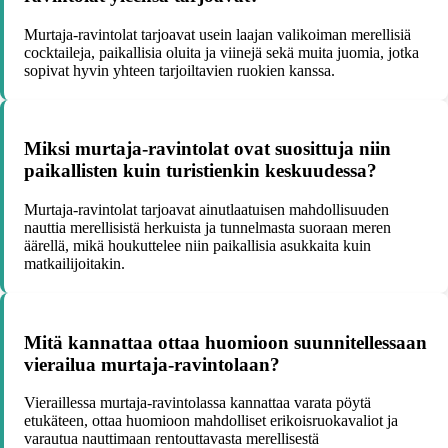
Murtaja-ravintolat tarjoavat usein laajan valikoiman merellisiä
cocktaileja, paikallisia oluita ja viinejä sekä muita juomia, jotka
sopivat hyvin yhteen tarjoiltavien ruokien kanssa.
Miksi murtaja-ravintolat ovat suosittuja niin
paikallisten kuin turistienkin keskuudessa?
Murtaja-ravintolat tarjoavat ainutlaatuisen mahdollisuuden
nauttia merellisistä herkuista ja tunnelmasta suoraan meren
äärellä, mikä houkuttelee niin paikallisia asukkaita kuin
matkailijoitakin.
Mitä kannattaa ottaa huomioon suunnitellessaan
vierailua murtaja-ravintolaan?
Vieraillessa murtaja-ravintolassa kannattaa varata pöytä
etukäteen, ottaa huomioon mahdolliset erikoisruokavaliot ja
varautua nauttimaan rentouttavasta merellisestä