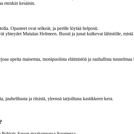
aa etenkin kesäisin.
. Opasteet ovat selkeät, ja perille löytää helposti.
ät yhteydet Mutalan Helmeen. Bussit ja junat kulkevat lähistölle, mistä 
joaa upeita maisemia, monipuolista eläimistöä ja rauhallista tunnelmaa k
auhelihasta ja riisistä, yleensä tarjoiltuna kastikkeen kera.
?
see Pohjois-Savon maakunnassa Suomessa.