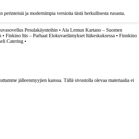
n perinteisiä ja modernimpia versioita tästä herkullisesta ruoasta.
kuvasovellus Pesulakäynteihin
•
Ala Lemun Kartano – Suomen
n
•
Finkino Itis – Parhaat Elokuvaelämykset Itäkeskuksessa
•
Finnkino
eli Catering
•
ttamme jälleenmyyjien kanssa. Tällä sivustolla olevaa materiaalia ei