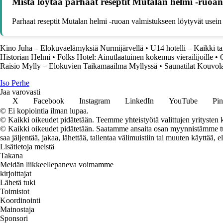
Mistä löytää parhaat reseptit Mutalan helmi -ruoa
Parhaat reseptit Mutalan helmi -ruoan valmistukseen löytyvät usein per
Kino Juha – Elokuvaelämyksiä Nurmijärvellä
•
U14 hotelli – Kaikki t
Historian Helmi
•
Folks Hotel: Ainutlaatuinen kokemus vierailijoille
•
Raisio Mylly – Elokuvien Taikamaailma Myllyssä
•
Saunatilat Kouvol
I
so
P
erhe
Jaa varovasti
X
Facebook
Instagram
LinkedIn
YouTube
Pin
© Ei kopiointia ilman lupaa.
© Kaikki oikeudet pidätetään. Teemme yhteistyötä valittujen yritysten k
© Kaikki oikeudet pidätetään. Saatamme ansaita osan myynnistämme tuot
saa jäljentää, jakaa, lähettää, tallentaa välimuistiin tai muuten käyttää, e
Lisätietoja meistä
Takana
Meidän liikkeellepaneva voimamme
kirjoittajat
Lähetä tuki
Toimistot
Koordinointi
Mainostaja
Sponsori