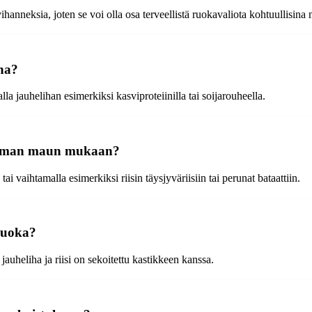
vihanneksia, joten se voi olla osa terveellistä ruokavaliota kohtuullisina
na?
 jauhelihan esimerkiksi kasviproteiinilla tai soijarouheella.
a oman maun mukaan?
ai vaihtamalla esimerkiksi riisin täysjyväriisiin tai perunat bataattiin.
-ruoka?
 jauheliha ja riisi on sekoitettu kastikkeen kanssa.