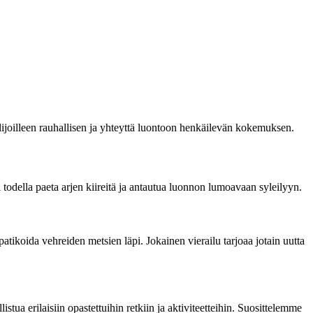
lijoilleen rauhallisen ja yhteyttä luontoon henkäilevän kokemuksen.
 todella paeta arjen kiireitä ja antautua luonnon lumoavaan syleilyyn.
a patikoida vehreiden metsien läpi. Jokainen vierailu tarjoaa jotain uutta
tua erilaisiin opastettuihin retkiin ja aktiviteetteihin. Suosittelemme