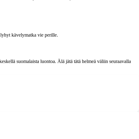
lyhyt kävelymatka vie perille.
eskellä suomalaista luontoa. Älä jätä tätä helmeä väliin seuraavalla