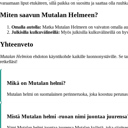
varaamaan liput etukäteen, sillä paikka on suosittu ja saattaa olla ruuhk
Miten saavun Mutalan Helmeen?
Omalla autolla:
Matka Mutalan Helmeen on vaivaton omalla autolla
Julkisilla kulkuvälineillä:
Myös julkisilla kulkuvälineillä on hyv
Yhteenveto
Mutalan Helmi
on ehdoton käyntikohde kaikille luonnonystäville. Se tar
retkelläsi!
Mikä on Mutalan helmi?
Mutalan helmi on suomalainen perinneruoka, joka koostuu perunasta, j
Mistä Mutalan helmi -ruoan nimi juontaa juurensa
Nimi Mutalan helmi juontaa juurensa Mutalan kylästä, joka sijait