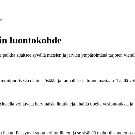
e
in luontokohde
aikka sijaitsee syvällä metsien ja järvien ympäröimänä tarjoten vierai
onipuolisesta eläimistöstään ja rauhallisesta tunnelmastaan. Täällä voi
 Alueella voi tavata harvinaisia lintulajeja, ihailla upeita vesiputouksia j
iltaan. Pääsymaksu on kohtuullinen, ja se sisältää mahdollisuuden osallis