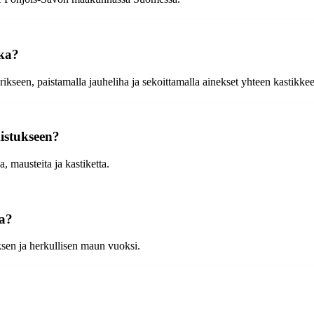
oka?
erikseen, paistamalla jauheliha ja sekoittamalla ainekset yhteen kastikke
istukseen?
a, mausteita ja kastiketta.
sa?
sen ja herkullisen maun vuoksi.