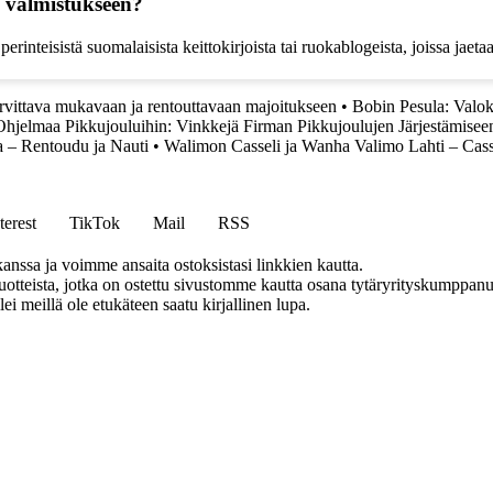
n valmistukseen?
inteisistä suomalaisista keittokirjoista tai ruokablogeista, joissa jaetaa
arvittava mukavaan ja rentouttavaan majoitukseen
•
Bobin Pesula: Valo
Ohjelmaa Pikkujouluihin: Vinkkejä Firman Pikkujoulujen Järjestämisee
a – Rentoudu ja Nauti
•
Walimon Casseli ja Wanha Valimo Lahti – Cass
terest
TikTok
Mail
RSS
anssa ja voimme ansaita ostoksistasi linkkien kautta.
teista, jotka on ostettu sivustomme kautta osana tytäryrityskumppanuu
llei meillä ole etukäteen saatu kirjallinen lupa.