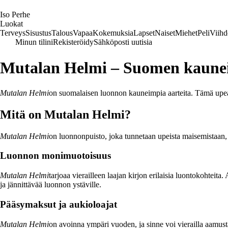
I
so
P
erhe
Luokat
Terveys
Sisustus
Talous
Vapaa
Kokemuksia
Lapset
Naiset
Miehet
Peli
Viihd
Minun tilini
Rekisteröidy
Sähköposti uutisia
Mutalan Helmi – Suomen kaune
Mutalan Helmi
on suomalaisen luonnon kauneimpia aarteita. Tämä upea p
Mitä on Mutalan Helmi?
Mutalan Helmi
on luonnonpuisto, joka tunnetaan upeista maisemistaan, m
Luonnon monimuotoisuus
Mutalan Helmi
tarjoaa vierailleen laajan kirjon erilaisia luontokohteita.
ja jännittävää luonnon ystäville.
Pääsymaksut ja aukioloajat
Mutalan Helmi
on avoinna ympäri vuoden, ja sinne voi vierailla aamusta 