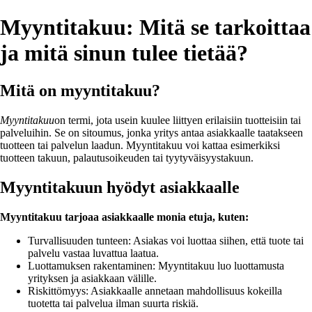
Myyntitakuu: Mitä se tarkoittaa
ja mitä sinun tulee tietää?
Mitä on myyntitakuu?
Myyntitakuu
on termi, jota usein kuulee liittyen erilaisiin tuotteisiin tai
palveluihin. Se on sitoumus, jonka yritys antaa asiakkaalle taatakseen
tuotteen tai palvelun laadun. Myyntitakuu voi kattaa esimerkiksi
tuotteen takuun, palautusoikeuden tai tyytyväisyystakuun.
Myyntitakuun hyödyt asiakkaalle
Myyntitakuu tarjoaa asiakkaalle monia etuja, kuten:
Turvallisuuden tunteen: Asiakas voi luottaa siihen, että tuote tai
palvelu vastaa luvattua laatua.
Luottamuksen rakentaminen: Myyntitakuu luo luottamusta
yrityksen ja asiakkaan välille.
Riskittömyys: Asiakkaalle annetaan mahdollisuus kokeilla
tuotetta tai palvelua ilman suurta riskiä.