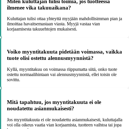
Miten kuluttajan tulisi toimia, jos tuotteessa
ilmenee vika takuuaikana?
Kuluttajan tulisi ottaa yhteyttä myyjään mahdollisimman pian ja
ilmoittaa havaitsemastaan viasta. Myyjä vastaa vian
korjaamisesta takuuehtojen mukaisesti.
Voiko myyntitakuuta pidetään voimassa, vaikka
tuote olisi ostettu alennusmyynnistä?
Kyllä, myyntitakuu on voimassa riippumatta siitä, onko tuote
ostettu normaalihintaan vai alennusmyynnistä, ellei toisin ole
sovittu.
Mitä tapahtuu, jos myyntitakuuta ei ole
noudatettu asianmukaisesti?
Jos myyntitakuuta ei ole noudatettu asianmukaisesti, kuluttajalla
voi olla oikeus vaatia vian korjaamista, tuotteen vaihtoa tai jopa