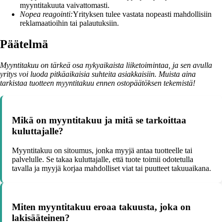
myyntitakuuta vaivattomasti.
Nopea reagointi:
Yrityksen tulee vastata nopeasti mahdollisiin
reklamaatioihin tai palautuksiin.
Päätelmä
Myyntitakuu on tärkeä osa nykyaikaista liiketoimintaa, ja sen avulla
yritys voi luoda pitkäaikaisia suhteita asiakkaisiin. Muista aina
tarkistaa tuotteen myyntitakuu ennen ostopäätöksen tekemistä!
Mikä on myyntitakuu ja mitä se tarkoittaa
kuluttajalle?
Myyntitakuu on sitoumus, jonka myyjä antaa tuotteelle tai
palvelulle. Se takaa kuluttajalle, että tuote toimii odotetulla
tavalla ja myyjä korjaa mahdolliset viat tai puutteet takuuaikana.
Miten myyntitakuu eroaa takuusta, joka on
lakisääteinen?