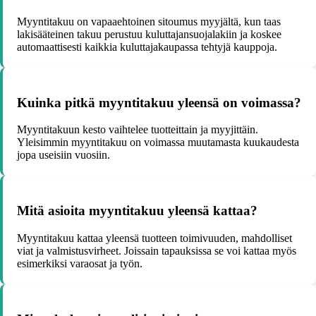
Myyntitakuu on vapaaehtoinen sitoumus myyjältä, kun taas
lakisääteinen takuu perustuu kuluttajansuojalakiin ja koskee
automaattisesti kaikkia kuluttajakaupassa tehtyjä kauppoja.
Kuinka pitkä myyntitakuu yleensä on voimassa?
Myyntitakuun kesto vaihtelee tuotteittain ja myyjittäin.
Yleisimmin myyntitakuu on voimassa muutamasta kuukaudesta
jopa useisiin vuosiin.
Mitä asioita myyntitakuu yleensä kattaa?
Myyntitakuu kattaa yleensä tuotteen toimivuuden, mahdolliset
viat ja valmistusvirheet. Joissain tapauksissa se voi kattaa myös
esimerkiksi varaosat ja työn.