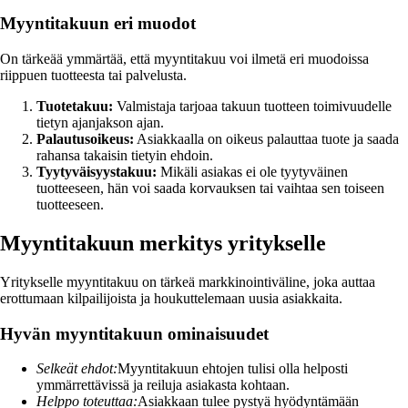
Myyntitakuun eri muodot
On tärkeää ymmärtää, että myyntitakuu voi ilmetä eri muodoissa
riippuen tuotteesta tai palvelusta.
Tuotetakuu:
Valmistaja tarjoaa takuun tuotteen toimivuudelle
tietyn ajanjakson ajan.
Palautusoikeus:
Asiakkaalla on oikeus palauttaa tuote ja saada
rahansa takaisin tietyin ehdoin.
Tyytyväisyystakuu:
Mikäli asiakas ei ole tyytyväinen
tuotteeseen, hän voi saada korvauksen tai vaihtaa sen toiseen
tuotteeseen.
Myyntitakuun merkitys yritykselle
Yritykselle myyntitakuu on tärkeä markkinointiväline, joka auttaa
erottumaan kilpailijoista ja houkuttelemaan uusia asiakkaita.
Hyvän myyntitakuun ominaisuudet
Selkeät ehdot:
Myyntitakuun ehtojen tulisi olla helposti
ymmärrettävissä ja reiluja asiakasta kohtaan.
Helppo toteuttaa:
Asiakkaan tulee pystyä hyödyntämään