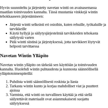
Hyvin suunniteltu ja järjestetty navetan wintti on avainasemassa
maatilan toimivuuden kannalta. Tässä muutamia vinkkejä wintin
tehokkaaseen järjestämiseen:
Järjestä wintti selkeästi eri osioihin, kuten rehuille, työkaluille ja
tarvikkeille
Käytä hyllyjä ja säilytysjärjestelmiä tarvikkeiden tehokasta
säilytystä varten
Pidä wintti siistinä ja järjestyksessä, jotta tarvikkeet löytyvät
helposti tarvittaessa
Navetan Wintin Ylläpito
Navetan wintin ylläpito on tärkeää sen käyttöiän ja toimivuuden
kannalta. Huolehdi wintin puhtaudesta ja kunnosta säännöllisellä
ylläpitotoimenpiteillä:
Puhdista wintti säännöllisesti roskista ja liasta
Tarkasta wintin kunto ja korjaa mahdolliset viat ja puutteet
ajoissa
Varmista, että wintti on turvallinen käyttää ja että siellä
säilytettävät materiaalit ovat asianmukaisesti suojattu
säilytyksessä