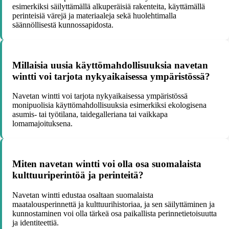
esimerkiksi säilyttämällä alkuperäisiä rakenteita, käyttämällä
perinteisiä värejä ja materiaaleja sekä huolehtimalla
säännöllisestä kunnossapidosta.
Millaisia uusia käyttömahdollisuuksia navetan
wintti voi tarjota nykyaikaisessa ympäristössä?
Navetan wintti voi tarjota nykyaikaisessa ympäristössä
monipuolisia käyttömahdollisuuksia esimerkiksi ekologisena
asumis- tai työtilana, taidegalleriana tai vaikkapa
lomamajoituksena.
Miten navetan wintti voi olla osa suomalaista
kulttuuriperintöä ja perinteitä?
Navetan wintti edustaa osaltaan suomalaista
maatalousperinnettä ja kulttuurihistoriaa, ja sen säilyttäminen ja
kunnostaminen voi olla tärkeä osa paikallista perinnetietoisuutta
ja identiteettiä.