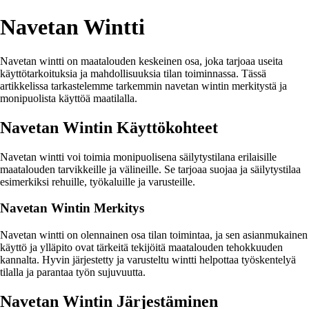
Navetan Wintti
Navetan wintti on maatalouden keskeinen osa, joka tarjoaa useita
käyttötarkoituksia ja mahdollisuuksia tilan toiminnassa. Tässä
artikkelissa tarkastelemme tarkemmin navetan wintin merkitystä ja
monipuolista käyttöä maatilalla.
Navetan Wintin Käyttökohteet
Navetan wintti voi toimia monipuolisena säilytystilana erilaisille
maatalouden tarvikkeille ja välineille. Se tarjoaa suojaa ja säilytystilaa
esimerkiksi rehuille, työkaluille ja varusteille.
Navetan Wintin Merkitys
Navetan wintti on olennainen osa tilan toimintaa, ja sen asianmukainen
käyttö ja ylläpito ovat tärkeitä tekijöitä maatalouden tehokkuuden
kannalta. Hyvin järjestetty ja varusteltu wintti helpottaa työskentelyä
tilalla ja parantaa työn sujuvuutta.
Navetan Wintin Järjestäminen