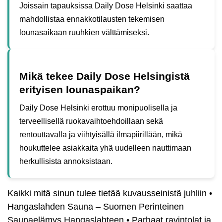
Joissain tapauksissa Daily Dose Helsinki saattaa
mahdollistaa ennakkotilausten tekemisen
lounasaikaan ruuhkien välttämiseksi.
Mikä tekee Daily Dose Helsingistä
erityisen lounaspaikan?
Daily Dose Helsinki erottuu monipuolisella ja
terveellisellä ruokavaihtoehdoillaan sekä
rentouttavalla ja viihtyisällä ilmapiirillään, mikä
houkuttelee asiakkaita yhä uudelleen nauttimaan
herkullisista annoksistaan.
Kaikki mitä sinun tulee tietää kuvausseinistä juhliin
•
Hangaslahden Sauna – Suomen Perinteinen
Saunaelämys Hangaslahteen
•
Parhaat ravintolat ja