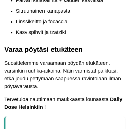
Päivän kalavalinta + kauden kasviksia
Sitruunainen kanapasta
Linssikeitto ja focaccia
Kasvispihvit ja tzatziki
Varaa pöytäsi etukäteen
Suosittelemme varaamaan pöydän etukäteen,
varsinkin ruuhka-aikoina. Näin varmistat paikkasi,
etkä joudu pettymään saapuessa ravintolaan ilman
pöytävarausta.
Tervetuloa nauttimaan maukkaasta lounaasta
Daily
Dose Helsinkiin
!