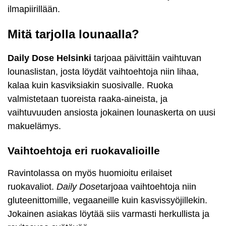
ilmapiirillään.
Mitä tarjolla lounaalla?
Daily Dose Helsinki
tarjoaa päivittäin vaihtuvan
lounaslistan, josta löydät vaihtoehtoja niin lihaa,
kalaa kuin kasviksiakin suosivalle. Ruoka
valmistetaan tuoreista raaka-aineista, ja
vaihtuvuuden ansiosta jokainen lounaskerta on uusi
makuelämys.
Vaihtoehtoja eri ruokavalioille
Ravintolassa on myös huomioitu erilaiset
ruokavaliot.
Daily Dose
tarjoaa vaihtoehtoja niin
gluteenittomille, vegaaneille kuin kasvissyöjillekin.
Jokainen asiakas löytää siis varmasti herkullista ja