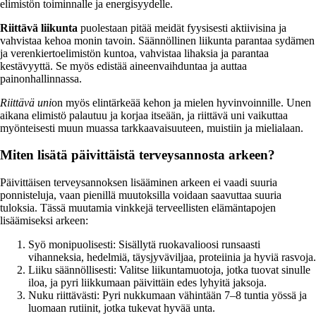
elimistön toiminnalle ja energisyydelle.
Riittävä liikunta
puolestaan pitää meidät fyysisesti aktiivisina ja
vahvistaa kehoa monin tavoin. Säännöllinen liikunta parantaa sydämen
ja verenkiertoelimistön kuntoa, vahvistaa lihaksia ja parantaa
kestävyyttä. Se myös edistää aineenvaihduntaa ja auttaa
painonhallinnassa.
Riittävä uni
on myös elintärkeää kehon ja mielen hyvinvoinnille. Unen
aikana elimistö palautuu ja korjaa itseään, ja riittävä uni vaikuttaa
myönteisesti muun muassa tarkkaavaisuuteen, muistiin ja mielialaan.
Miten lisätä päivittäistä terveysannosta arkeen?
Päivittäisen terveysannoksen lisääminen arkeen ei vaadi suuria
ponnisteluja, vaan pienillä muutoksilla voidaan saavuttaa suuria
tuloksia. Tässä muutamia vinkkejä terveellisten elämäntapojen
lisäämiseksi arkeen:
Syö monipuolisesti: Sisällytä ruokavalioosi runsaasti
vihanneksia, hedelmiä, täysjyväviljaa, proteiinia ja hyviä rasvoja.
Liiku säännöllisesti: Valitse liikuntamuotoja, jotka tuovat sinulle
iloa, ja pyri liikkumaan päivittäin edes lyhyitä jaksoja.
Nuku riittävästi: Pyri nukkumaan vähintään 7–8 tuntia yössä ja
luomaan rutiinit, jotka tukevat hyvää unta.