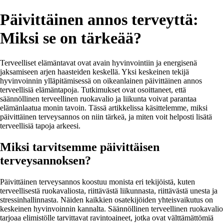
Päivittäinen annos terveyttä:
Miksi se on tärkeää?
Terveelliset elämäntavat ovat avain hyvinvointiin ja energisenä
jaksamiseen arjen haasteiden keskellä. Yksi keskeinen tekijä
hyvinvoinnin ylläpitämisessä on oikeanlainen päivittäinen annos
terveellisiä elämäntapoja. Tutkimukset ovat osoittaneet, että
säännöllinen terveellinen ruokavalio ja liikunta voivat parantaa
elämänlaatua monin tavoin. Tässä artikkelissa käsittelemme, miksi
päivittäinen terveysannos on niin tärkeä, ja miten voit helposti lisätä
terveellisiä tapoja arkeesi.
Miksi tarvitsemme päivittäisen
terveysannoksen?
Päivittäinen terveysannos koostuu monista eri tekijöistä, kuten
terveellisestä ruokavaliosta, riittävästä liikunnasta, riittävästä unesta ja
stressinhallinnasta. Näiden kaikkien osatekijöiden yhteisvaikutus on
keskeinen hyvinvoinnin kannalta. Säännöllinen terveellinen ruokavalio
tarjoaa elimistölle tarvittavat ravintoaineet, jotka ovat välttämättömiä