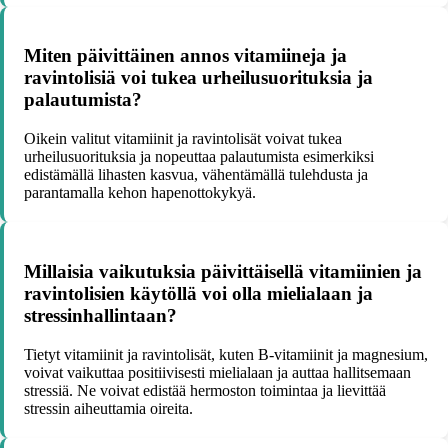
Miten päivittäinen annos vitamiineja ja
ravintolisiä voi tukea urheilusuorituksia ja
palautumista?
Oikein valitut vitamiinit ja ravintolisät voivat tukea
urheilusuorituksia ja nopeuttaa palautumista esimerkiksi
edistämällä lihasten kasvua, vähentämällä tulehdusta ja
parantamalla kehon hapenottokykyä.
Millaisia vaikutuksia päivittäisellä vitamiinien ja
ravintolisien käytöllä voi olla mielialaan ja
stressinhallintaan?
Tietyt vitamiinit ja ravintolisät, kuten B-vitamiinit ja magnesium,
voivat vaikuttaa positiivisesti mielialaan ja auttaa hallitsemaan
stressiä. Ne voivat edistää hermoston toimintaa ja lievittää
stressin aiheuttamia oireita.