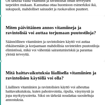
On tärkeää valita vitamiinit ja ravintolisät oman terveyden
tarpeiden mukaan. Kannattaa ottaa huomioon esimerkiksi ikä,
sukupuoli, mahdolliset sairaudet ja ruokavalion puutteet.
Miten päivittäinen annos vitamiineja ja
ravintolisiä voi auttaa torjumaan puutostiloja?
Säännöllinen vitamiinien ja ravintolisien käyttö voi auttaa
ehkäisemään ja korjaamaan mahdollisia ravinteiden puutostiloja
elimistössä, mikä voi vähentää sairastumisriskiä ja parantaa
yleistä terveyttä.
Mitä haittavaikutuksia liiallisella vitamiinien ja
ravintolisien käytöllä voi olla?
Liiallinen vitamiinien ja ravintolisien käyttö voi aiheuttaa
haittavaikutuksia, kuten pahoinvointia, ripulia, väsymystä ja
jopa myrkytysoireita. Siksi on tärkeää noudattaa suositeltuja
annostuksia.