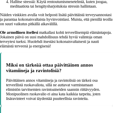
Hallitse stressiä: Käytä rentoutumismenetelmiä, kuten joogaa,
meditaatiota tai hengitysharjoituksia stressin hallintaan.
Näiden vinkkien avulla voit helposti lisätä päivittäistä terveysannostasi
ja parantaa kokonaisvaltaista hyvinvointiasi. Muista, että pienillä teoilla
on suuri vaikutus pitkällä aikavälillä.
Ole armollinen itsellesi
matkallasi kohti terveellisempiä elämäntapoja.
Jokainen päivä on uusi mahdollisuus tehdä hyviä valintoja oman
terveytesi tueksi. Huolehdi itsestäsi kokonaisvaltaisesti ja nauti
elämästä terveenä ja energisenä!
Miksi on tärkeää ottaa päivittäinen annos
vitamiineja ja ravintolisiä?
Päivittäinen annos vitamiineja ja ravintolisiä on tärkeä osa
terveellistä ruokavaliota, sillä ne auttavat varmistamaan
elimistön tarvitsemien ravintoaineiden saannin riittävyyden.
Monipuolinen ruokavalio ei aina kata kaikkia tarpeita, joten
lisäravinteet voivat täydentää puutteellisia ravinteita.