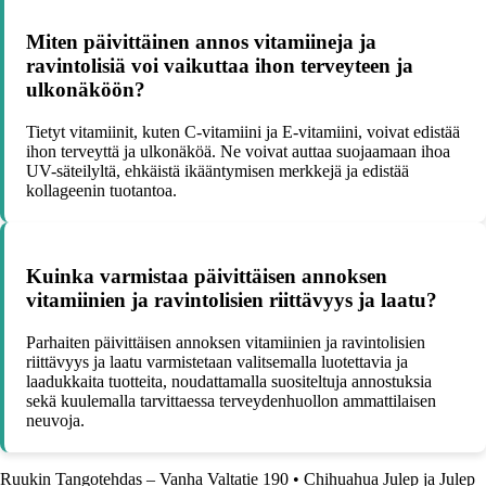
Miten päivittäinen annos vitamiineja ja
ravintolisiä voi vaikuttaa ihon terveyteen ja
ulkonäköön?
Tietyt vitamiinit, kuten C-vitamiini ja E-vitamiini, voivat edistää
ihon terveyttä ja ulkonäköä. Ne voivat auttaa suojaamaan ihoa
UV-säteilyltä, ehkäistä ikääntymisen merkkejä ja edistää
kollageenin tuotantoa.
Kuinka varmistaa päivittäisen annoksen
vitamiinien ja ravintolisien riittävyys ja laatu?
Parhaiten päivittäisen annoksen vitamiinien ja ravintolisien
riittävyys ja laatu varmistetaan valitsemalla luotettavia ja
laadukkaita tuotteita, noudattamalla suositeltuja annostuksia
sekä kuulemalla tarvittaessa terveydenhuollon ammattilaisen
neuvoja.
Ruukin Tangotehdas – Vanha Valtatie 190
•
Chihuahua Julep ja Julep