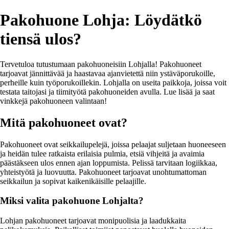
Pakohuone Lohja: Löydätkö
tiensä ulos?
Tervetuloa tutustumaan pakohuoneisiin Lohjalla! Pakohuoneet
tarjoavat jännittävää ja haastavaa ajanvietettä niin ystäväporukoille,
perheille kuin työporukoillekin. Lohjalla on useita paikkoja, joissa voit
testata taitojasi ja tiimityötä pakohuoneiden avulla. Lue lisää ja saat
vinkkejä pakohuoneen valintaan!
Mitä pakohuoneet ovat?
Pakohuoneet ovat seikkailupelejä, joissa pelaajat suljetaan huoneeseen
ja heidän tulee ratkaista erilaisia pulmia, etsiä vihjeitä ja avaimia
päästäkseen ulos ennen ajan loppumista. Pelissä tarvitaan logiikkaa,
yhteistyötä ja luovuutta. Pakohuoneet tarjoavat unohtumattoman
seikkailun ja sopivat kaikenikäisille pelaajille.
Miksi valita pakohuone Lohjalta?
Lohjan pakohuoneet tarjoavat monipuolisia ja laadukkaita