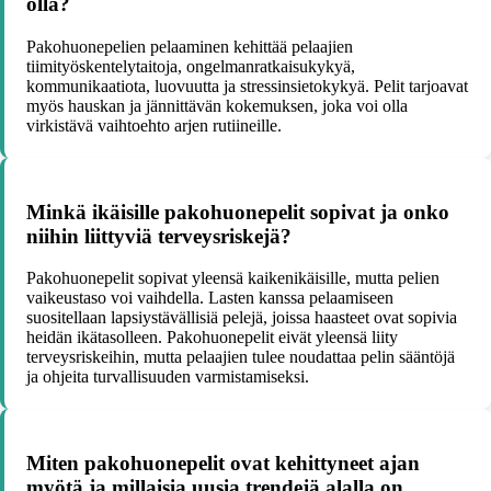
olla?
Pakohuonepelien pelaaminen kehittää pelaajien
tiimityöskentelytaitoja, ongelmanratkaisukykyä,
kommunikaatiota, luovuutta ja stressinsietokykyä. Pelit tarjoavat
myös hauskan ja jännittävän kokemuksen, joka voi olla
virkistävä vaihtoehto arjen rutiineille.
Minkä ikäisille pakohuonepelit sopivat ja onko
niihin liittyviä terveysriskejä?
Pakohuonepelit sopivat yleensä kaikenikäisille, mutta pelien
vaikeustaso voi vaihdella. Lasten kanssa pelaamiseen
suositellaan lapsiystävällisiä pelejä, joissa haasteet ovat sopivia
heidän ikätasolleen. Pakohuonepelit eivät yleensä liity
terveysriskeihin, mutta pelaajien tulee noudattaa pelin sääntöjä
ja ohjeita turvallisuuden varmistamiseksi.
Miten pakohuonepelit ovat kehittyneet ajan
myötä ja millaisia uusia trendejä alalla on