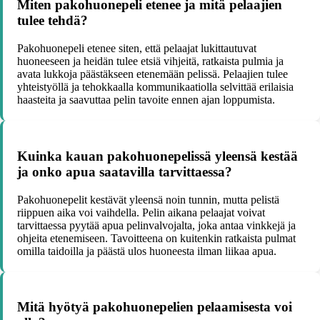
Miten pakohuonepeli etenee ja mitä pelaajien
tulee tehdä?
Pakohuonepeli etenee siten, että pelaajat lukittautuvat
huoneeseen ja heidän tulee etsiä vihjeitä, ratkaista pulmia ja
avata lukkoja päästäkseen etenemään pelissä. Pelaajien tulee
yhteistyöllä ja tehokkaalla kommunikaatiolla selvittää erilaisia
haasteita ja saavuttaa pelin tavoite ennen ajan loppumista.
Kuinka kauan pakohuonepelissä yleensä kestää
ja onko apua saatavilla tarvittaessa?
Pakohuonepelit kestävät yleensä noin tunnin, mutta pelistä
riippuen aika voi vaihdella. Pelin aikana pelaajat voivat
tarvittaessa pyytää apua pelinvalvojalta, joka antaa vinkkejä ja
ohjeita etenemiseen. Tavoitteena on kuitenkin ratkaista pulmat
omilla taidoilla ja päästä ulos huoneesta ilman liikaa apua.
Mitä hyötyä pakohuonepelien pelaamisesta voi