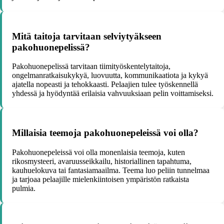
Mitä taitoja tarvitaan selviytyäkseen
pakohuonepelissä?
Pakohuonepelissä tarvitaan tiimityöskentelytaitoja,
ongelmanratkaisukykyä, luovuutta, kommunikaatiota ja kykyä
ajatella nopeasti ja tehokkaasti. Pelaajien tulee työskennellä
yhdessä ja hyödyntää erilaisia vahvuuksiaan pelin voittamiseksi.
Millaisia teemoja pakohuonepeleissä voi olla?
Pakohuonepeleissä voi olla monenlaisia teemoja, kuten
rikosmysteeri, avaruusseikkailu, historiallinen tapahtuma,
kauhuelokuva tai fantasiamaailma. Teema luo peliin tunnelmaa
ja tarjoaa pelaajille mielenkiintoisen ympäristön ratkaista
pulmia.