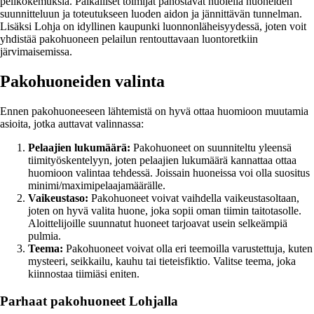
pelikokemuksia. Paikalliset toimijat panostavat huolella huoneiden
suunnitteluun ja toteutukseen luoden aidon ja jännittävän tunnelman.
Lisäksi Lohja on idyllinen kaupunki luonnonläheisyydessä, joten voit
yhdistää pakohuoneen pelailun rentouttavaan luontoretkiin
järvimaisemissa.
Pakohuoneiden valinta
Ennen pakohuoneeseen lähtemistä on hyvä ottaa huomioon muutamia
asioita, jotka auttavat valinnassa:
Pelaajien lukumäärä:
Pakohuoneet on suunniteltu yleensä
tiimityöskentelyyn, joten pelaajien lukumäärä kannattaa ottaa
huomioon valintaa tehdessä. Joissain huoneissa voi olla suositus
minimi/maximipelaajamäärälle.
Vaikeustaso:
Pakohuoneet voivat vaihdella vaikeustasoltaan,
joten on hyvä valita huone, joka sopii oman tiimin taitotasolle.
Aloittelijoille suunnatut huoneet tarjoavat usein selkeämpiä
pulmia.
Teema:
Pakohuoneet voivat olla eri teemoilla varustettuja, kuten
mysteeri, seikkailu, kauhu tai tieteisfiktio. Valitse teema, joka
kiinnostaa tiimiäsi eniten.
Parhaat pakohuoneet Lohjalla