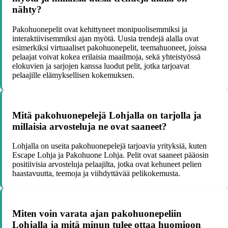
nähty?
Pakohuonepelit ovat kehittyneet monipuolisemmiksi ja
interaktiivisemmiksi ajan myötä. Uusia trendejä alalla ovat
esimerkiksi virtuaaliset pakohuonepelit, teemahuoneet, joissa
pelaajat voivat kokea erilaisia maailmoja, sekä yhteistyössä
elokuvien ja sarjojen kanssa luodut pelit, jotka tarjoavat
pelaajille elämyksellisen kokemuksen.
Mitä pakohuonepelejä Lohjalla on tarjolla ja
millaisia arvosteluja ne ovat saaneet?
Lohjalla on useita pakohuonepelejä tarjoavia yrityksiä, kuten
Escape Lohja ja Pakohuone Lohja. Pelit ovat saaneet pääosin
positiivisia arvosteluja pelaajilta, jotka ovat kehuneet pelien
haastavuutta, teemoja ja viihdyttävää pelikokemusta.
Miten voin varata ajan pakohuonepeliin
Lohjalla ja mitä minun tulee ottaa huomioon