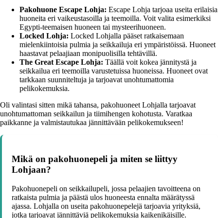
Pakohuone Escape Lohja:
Escape Lohja tarjoaa useita erilaisia
huoneita eri vaikeustasoilla ja teemoilla. Voit valita esimerkiksi
Egypti-teemaisen huoneen tai mysteerihuoneen.
Locked Lohja:
Locked Lohjalla pääset ratkaisemaan
mielenkiintoisia pulmia ja seikkailuja eri ympäristöissä. Huoneet
haastavat pelaajiaan monipuolisilla tehtävillä.
The Great Escape Lohja:
Täällä voit kokea jännitystä ja
seikkailua eri teemoilla varustetuissa huoneissa. Huoneet ovat
tarkkaan suunniteltuja ja tarjoavat unohtumattomia
pelikokemuksia.
Oli valintasi sitten mikä tahansa, pakohuoneet Lohjalla tarjoavat
unohtumattoman seikkailun ja tiimihengen kohotusta. Varatkaa
paikkanne ja valmistautukaa jännittävään pelikokemukseen!
Mikä on pakohuonepeli ja miten se liittyy
Lohjaan?
Pakohuonepeli on seikkailupeli, jossa pelaajien tavoitteena on
ratkaista pulmia ja päästä ulos huoneesta ennalta määrätyssä
ajassa. Lohjalla on useita pakohuonepelejä tarjoavia yrityksiä,
jotka tarjoavat jännittäviä pelikokemuksia kaikenikäisille.