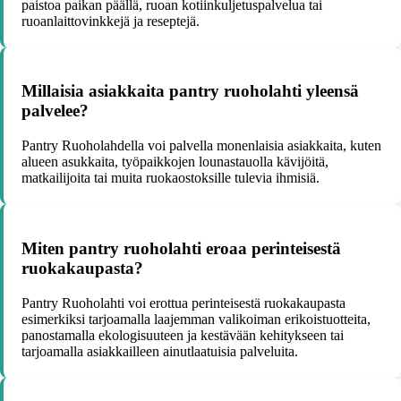
paistoa paikan päällä, ruoan kotiinkuljetuspalvelua tai
ruoanlaittovinkkejä ja reseptejä.
Millaisia asiakkaita pantry ruoholahti yleensä
palvelee?
Pantry Ruoholahdella voi palvella monenlaisia asiakkaita, kuten
alueen asukkaita, työpaikkojen lounastauolla kävijöitä,
matkailijoita tai muita ruokaostoksille tulevia ihmisiä.
Miten pantry ruoholahti eroaa perinteisestä
ruokakaupasta?
Pantry Ruoholahti voi erottua perinteisestä ruokakaupasta
esimerkiksi tarjoamalla laajemman valikoiman erikoistuotteita,
panostamalla ekologisuuteen ja kestävään kehitykseen tai
tarjoamalla asiakkailleen ainutlaatuisia palveluita.