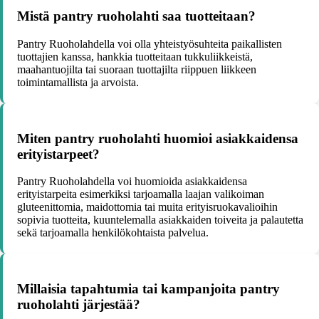
Mistä pantry ruoholahti saa tuotteitaan?
Pantry Ruoholahdella voi olla yhteistyösuhteita paikallisten
tuottajien kanssa, hankkia tuotteitaan tukkuliikkeistä,
maahantuojilta tai suoraan tuottajilta riippuen liikkeen
toimintamallista ja arvoista.
Miten pantry ruoholahti huomioi asiakkaidensa
erityistarpeet?
Pantry Ruoholahdella voi huomioida asiakkaidensa
erityistarpeita esimerkiksi tarjoamalla laajan valikoiman
gluteenittomia, maidottomia tai muita erityisruokavalioihin
sopivia tuotteita, kuuntelemalla asiakkaiden toiveita ja palautetta
sekä tarjoamalla henkilökohtaista palvelua.
Millaisia tapahtumia tai kampanjoita pantry
ruoholahti järjestää?