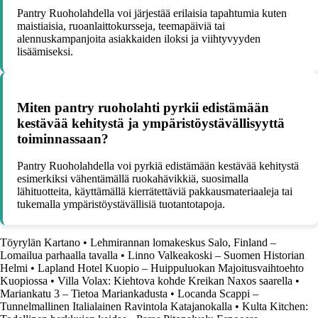
Pantry Ruoholahdella voi järjestää erilaisia tapahtumia kuten
maistiaisia, ruoanlaittokursseja, teemapäiviä tai
alennuskampanjoita asiakkaiden iloksi ja viihtyvyyden
lisäämiseksi.
Miten pantry ruoholahti pyrkii edistämään
kestävää kehitystä ja ympäristöystävällisyyttä
toiminnassaan?
Pantry Ruoholahdella voi pyrkiä edistämään kestävää kehitystä
esimerkiksi vähentämällä ruokahävikkiä, suosimalla
lähituotteita, käyttämällä kierrätettäviä pakkausmateriaaleja tai
tukemalla ympäristöystävällisiä tuotantotapoja.
Töyrylän Kartano
•
Lehmirannan lomakeskus Salo, Finland –
Lomailua parhaalla tavalla
•
Linno Valkeakoski – Suomen Historian
Helmi
•
Lapland Hotel Kuopio – Huippuluokan Majoitusvaihtoehto
Kuopiossa
•
Villa Volax: Kiehtova kohde Kreikan Naxos saarella
•
Mariankatu 3 – Tietoa Mariankadusta
•
Locanda Scappi –
Tunnelmallinen Italialainen Ravintola Katajanokalla
•
Kulta Kitchen: