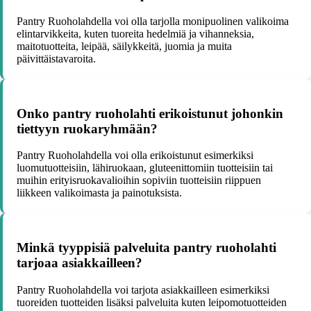
Pantry Ruoholahdella voi olla tarjolla monipuolinen valikoima
elintarvikkeita, kuten tuoreita hedelmiä ja vihanneksia,
maitotuotteita, leipää, säilykkeitä, juomia ja muita
päivittäistavaroita.
Onko pantry ruoholahti erikoistunut johonkin
tiettyyn ruokaryhmään?
Pantry Ruoholahdella voi olla erikoistunut esimerkiksi
luomutuotteisiin, lähiruokaan, gluteenittomiin tuotteisiin tai
muihin erityisruokavalioihin sopiviin tuotteisiin riippuen
liikkeen valikoimasta ja painotuksista.
Minkä tyyppisiä palveluita pantry ruoholahti
tarjoaa asiakkailleen?
Pantry Ruoholahdella voi tarjota asiakkailleen esimerkiksi
tuoreiden tuotteiden lisäksi palveluita kuten leipomotuotteiden