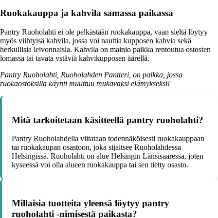
Ruokakauppa ja kahvila samassa paikassa
Pantry Ruoholahti ei ole pelkästään ruokakauppa, vaan sieltä löytyy
myös viihtyisä kahvila, jossa voi nauttia kupposen kahvia sekä
herkullisia leivonnaisia. Kahvila on mainio paikka rentoutua ostosten
lomassa tai tavata ystäviä kahvikupposen äärellä.
Pantry Ruoholahti, Ruoholahden Pantteri, on paikka, jossa
ruokaostoksilla käynti muuttuu mukavaksi elämykseksi!
Mitä tarkoitetaan käsitteellä pantry ruoholahti?
Pantry Ruoholahdella viitataan todennäköisesti ruokakauppaan
tai ruokakaupan osastoon, joka sijaitsee Ruoholahdessa
Helsingissä. Ruoholahti on alue Helsingin Länsisaaressa, joten
kyseessä voi olla alueen ruokakauppa tai sen tietty osasto.
Millaisia tuotteita yleensä löytyy pantry
ruoholahti -nimisestä paikasta?