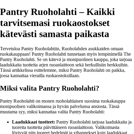
Pantry Ruoholahti – Kaikki
tarvitsemasi ruokaostokset
kätevästi samasta paikasta
Tervetuloa Pantry Ruoholahtiin, Ruoholahden asukkaiden omaan
ruokakauppaan! Pantry Ruoholahti tunnetaan myös lempinimellä The
Pantry Ruoholahti. Se on kätevä ja monipuolinen kauppa, joka tarjoaa
laadukkaita tuotteita arjen ruoanlaittoon sekä herkullisiin herkkuihin.
Tässä artikkelissa esittelemme, miksi Pantry Ruoholahti on paikka,
jossa kannattaa vierailla ruokaostoksillaan.
Miksi valita Pantry Ruoholahti?
Pantry Ruoholahti on monen ruoholahlaisen suosima ruokakauppa
monipuolisen valikoimansa ja hyvän palvelunsa ansiosta. Tässä
muutama syy, miksi kannattaa valita Pantry Ruoholahti:
Laadukkaat tuotteet:
Pantry Ruoholahti tarjoaa laadukkaita ja
tuoreita tuotteita päivittäiseen ruoanlaittoon. Valikoimasta
löytyvät niin tuoreet hedelmät ja vihannekset kuin laadukkaat