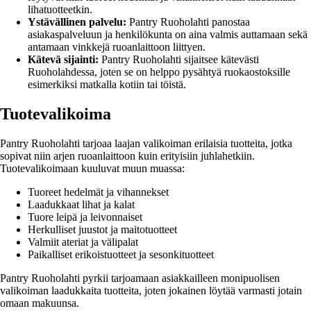
lihatuotteetkin.
Ystävällinen palvelu:
Pantry Ruoholahti panostaa
asiakaspalveluun ja henkilökunta on aina valmis auttamaan sekä
antamaan vinkkejä ruoanlaittoon liittyen.
Kätevä sijainti:
Pantry Ruoholahti sijaitsee kätevästi
Ruoholahdessa, joten se on helppo pysähtyä ruokaostoksille
esimerkiksi matkalla kotiin tai töistä.
Tuotevalikoima
Pantry Ruoholahti tarjoaa laajan valikoiman erilaisia tuotteita, jotka
sopivat niin arjen ruoanlaittoon kuin erityisiin juhlahetkiin.
Tuotevalikoimaan kuuluvat muun muassa:
Tuoreet hedelmät ja vihannekset
Laadukkaat lihat ja kalat
Tuore leipä ja leivonnaiset
Herkulliset juustot ja maitotuotteet
Valmiit ateriat ja välipalat
Paikalliset erikoistuotteet ja sesonkituotteet
Pantry Ruoholahti pyrkii tarjoamaan asiakkailleen monipuolisen
valikoiman laadukkaita tuotteita, joten jokainen löytää varmasti jotain
omaan makuunsa.