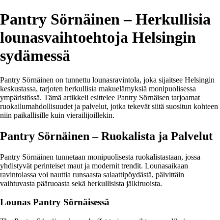
Pantry Sörnäinen – Herkullisia
lounasvaihtoehtoja Helsingin
sydämessä
Pantry Sörnäinen on tunnettu lounasravintola, joka sijaitsee Helsingin
keskustassa, tarjoten herkullisia makuelämyksiä monipuolisessa
ympäristössä. Tämä artikkeli esittelee Pantry Sörnäisen tarjoamat
ruokailumahdollisuudet ja palvelut, jotka tekevät siitä suositun kohteen
niin paikallisille kuin vierailijoillekin.
Pantry Sörnäinen – Ruokalista ja Palvelut
Pantry Sörnäinen tunnetaan monipuolisesta ruokalistastaan, jossa
yhdistyvät perinteiset maut ja modernit trendit. Lounasaikaan
ravintolassa voi nauttia runsaasta salaattipöydästä, päivittäin
vaihtuvasta pääruoasta sekä herkullisista jälkiruoista.
Lounas Pantry Sörnäisessä