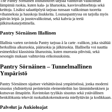
The Pantry Sörnäisen lounasbuffet tarjoaa vaihtuvan valikoiman
lämpimiä ruokia, kuten kala- ja liharuokia, kasvisvaihtoehtoja sekä
keittoja. Lisäksi salaattipöytä tarjoaa runsaan valikoiman tuoreita
vihanneksia ja hauskoja lisukkeita. Lounaspantryssa on tarjolla myös
päivän leipä- ja juustovalikoimat, sekä kahvia ja teetä
jälkiruokatarjottimella.
Pantry Sörnäinen Illallinen
Illallista varten ravintola Pantry tarjoaa à la carte -valikon, joka sisältää
herkullisia alkuruokia, pääruokia ja jälkiruokia. Illallisella voi nauttia
esimerkiksi klassisista liharuoista, kuten mureasta pihvistä, sekä
sesongin mukaan vaihtuvista erikoisuuksista.
Pantry Sörnäinen – Tunnelmallinen
Ympäristö
Pantry Sörnäinen sijaitsee viehättävässä ympäristössä, jonka moderni
sisustus yhdistettynä perinteisiin elementteihin luo lämminhenkisen ja
kutsuvan ilmapiirin. Ravintolan tyylikäs sisustus sekä ystävällinen
henkilökunta tekevät ruokailukokemuksesta miellyttävän ja kodikkaan.
Palvelut ja Aukioloajat