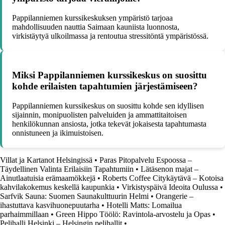
Pappilanniemen kurssikeskuksen ympäristö tarjoaa
mahdollisuuden nauttia Saimaan kauniista luonnosta,
virkistäytyä ulkoilmassa ja rentoutua stressitöntä ympäristössä.
Miksi Pappilanniemen kurssikeskus on suosittu
kohde erilaisten tapahtumien järjestämiseen?
Pappilanniemen kurssikeskus on suosittu kohde sen idyllisen
sijainnin, monipuolisten palveluiden ja ammattitaitoisen
henkilökunnan ansiosta, jotka tekevät jokaisesta tapahtumasta
onnistuneen ja ikimuistoisen.
Villat ja Kartanot Helsingissä
•
Paras Pitopalvelu Espoossa –
Täydellinen Valinta Erilaisiin Tapahtumiin
•
Lätäsenon majat –
Ainutlaatuisia erämaamökkejä
•
Roberts Coffee Citykäytävä – Kotoisa
kahvilakokemus keskellä kaupunkia
•
Virkistyspäivä Ideoita Oulussa
•
Sarfvik Sauna: Suomen Saunakulttuurin Helmi
•
Orangerie –
ihastuttava kasvihuonepuutarha
•
Hotelli Matts: Lomailua
parhaimmillaan
•
Green Hippo Töölö: Ravintola-arvostelu ja Opas
•
Pelihalli Helsinki – Helsingin pelihallit
•