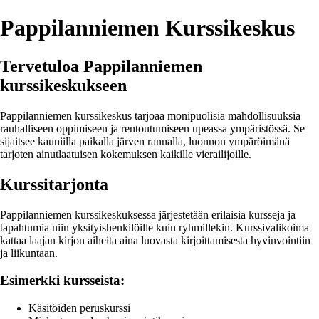
Pappilanniemen Kurssikeskus
Tervetuloa Pappilanniemen
kurssikeskukseen
Pappilanniemen kurssikeskus tarjoaa monipuolisia mahdollisuuksia
rauhalliseen oppimiseen ja rentoutumiseen upeassa ympäristössä. Se
sijaitsee kauniilla paikalla järven rannalla, luonnon ympäröimänä
tarjoten ainutlaatuisen kokemuksen kaikille vierailijoille.
Kurssitarjonta
Pappilanniemen kurssikeskuksessa järjestetään erilaisia kursseja ja
tapahtumia niin yksityishenkilöille kuin ryhmillekin. Kurssivalikoima
kattaa laajan kirjon aiheita aina luovasta kirjoittamisesta hyvinvointiin
ja liikuntaan.
Esimerkki kursseista:
Käsitöiden peruskurssi