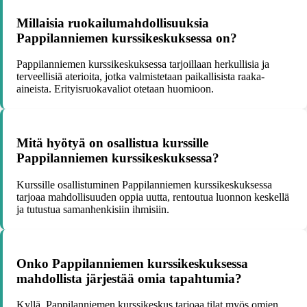
Millaisia ruokailumahdollisuuksia
Pappilanniemen kurssikeskuksessa on?
Pappilanniemen kurssikeskuksessa tarjoillaan herkullisia ja
terveellisiä aterioita, jotka valmistetaan paikallisista raaka-
aineista. Erityisruokavaliot otetaan huomioon.
Mitä hyötyä on osallistua kurssille
Pappilanniemen kurssikeskuksessa?
Kurssille osallistuminen Pappilanniemen kurssikeskuksessa
tarjoaa mahdollisuuden oppia uutta, rentoutua luonnon keskellä
ja tutustua samanhenkisiin ihmisiin.
Onko Pappilanniemen kurssikeskuksessa
mahdollista järjestää omia tapahtumia?
Kyllä, Pappilanniemen kurssikeskus tarjoaa tilat myös omien