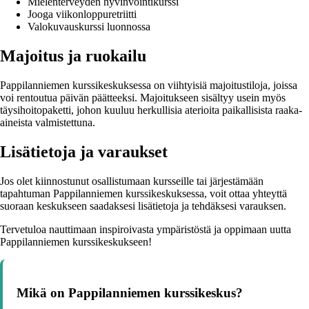
Mielenterveyden hyvinvointikurssi
Jooga viikonloppuretriitti
Valokuvauskurssi luonnossa
Majoitus ja ruokailu
Pappilanniemen kurssikeskuksessa on viihtyisiä majoitustiloja, joissa
voi rentoutua päivän päätteeksi. Majoitukseen sisältyy usein myös
täysihoitopaketti, johon kuuluu herkullisia aterioita paikallisista raaka-
aineista valmistettuna.
Lisätietoja ja varaukset
Jos olet kiinnostunut osallistumaan kursseille tai järjestämään
tapahtuman Pappilanniemen kurssikeskuksessa, voit ottaa yhteyttä
suoraan keskukseen saadaksesi lisätietoja ja tehdäksesi varauksen.
Tervetuloa nauttimaan inspiroivasta ympäristöstä ja oppimaan uutta
Pappilanniemen kurssikeskukseen!
Mikä on Pappilanniemen kurssikeskus?