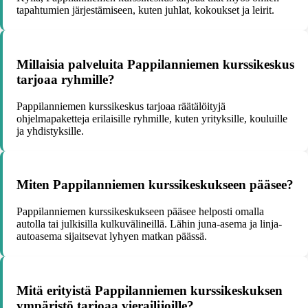
tapahtumien järjestämiseen, kuten juhlat, kokoukset ja leirit.
Millaisia palveluita Pappilanniemen kurssikeskus
tarjoaa ryhmille?
Pappilanniemen kurssikeskus tarjoaa räätälöityjä
ohjelmapaketteja erilaisille ryhmille, kuten yrityksille, kouluille
ja yhdistyksille.
Miten Pappilanniemen kurssikeskukseen pääsee?
Pappilanniemen kurssikeskukseen pääsee helposti omalla
autolla tai julkisilla kulkuvälineillä. Lähin juna-asema ja linja-
autoasema sijaitsevat lyhyen matkan päässä.
Mitä erityistä Pappilanniemen kurssikeskuksen
ympäristö tarjoaa vierailijoille?