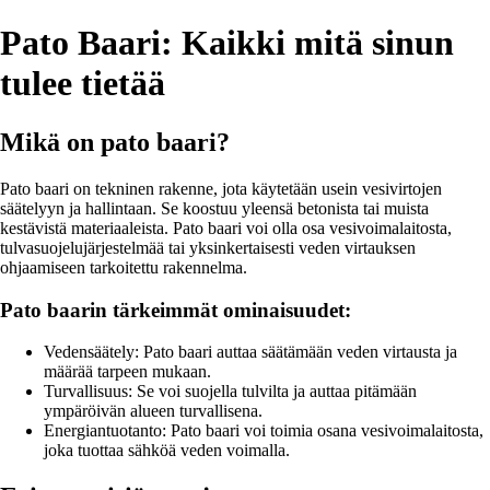
Pato Baari: Kaikki mitä sinun
tulee tietää
Mikä on pato baari?
Pato baari on tekninen rakenne, jota käytetään usein vesivirtojen
säätelyyn ja hallintaan. Se koostuu yleensä betonista tai muista
kestävistä materiaaleista. Pato baari voi olla osa vesivoimalaitosta,
tulvasuojelujärjestelmää tai yksinkertaisesti veden virtauksen
ohjaamiseen tarkoitettu rakennelma.
Pato baarin tärkeimmät ominaisuudet:
Vedensäätely: Pato baari auttaa säätämään veden virtausta ja
määrää tarpeen mukaan.
Turvallisuus: Se voi suojella tulvilta ja auttaa pitämään
ympäröivän alueen turvallisena.
Energiantuotanto: Pato baari voi toimia osana vesivoimalaitosta,
joka tuottaa sähköä veden voimalla.