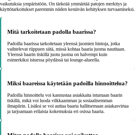
vaikutuksia ympäristöön. On tärkeää ymmärtää patojen merkitys ja
käyttötarkoitukset paremmin niiden kestävän kehityksen turvaamiseksi.
Mitä tarkoitetaan padolla baarissa?
Padoilla baarissa tarkoitetaan yleensä juomien hintoja, jotka
vaihtelevat riippuen siitä, missä kohtaa baaria juoma nautitaan.
Yleensä baarin tiskillä juotu juoma on halvempi kuin
esimerkiksi istuessa pöydässä tai lounge-alueella.
Miksi baareissa käytetään padoilla hinnoittelua?
Padoilla hinnoittelu voi kannustaa asiakkaita istumaan baarin
tiskillä, mikä voi luoda vilkkaamman ja sosiaalisemman
ilmapiirin. Lisäksi se voi auttaa baaria hallitsemaan asiakasvirtaa
ja tarjoamaan erilaisia kokemuksia eri osissa baaria.