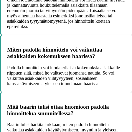
ja kannattavuutta houkuttelemalla asiakkaita tilaamaan
enemmän juomia tai viipymään pidempään. Toisaalta se voi
myös aiheuttaa haasteita esimerkiksi jonotustilanteissa tai
asiakkaiden tyytymättömyytenä, jos hinnoittelu koetaan
epäreiluksi.
Miten padolla hinnoittelu voi vaikuttaa
asiakkaiden kokemukseen baarissa?
Padolla hinnoittelu voi luoda erilaisia kokemuksia asiakkaille
riippuen siitä, missä he valitsevat juomansa nauttia. Se voi
vaikuttaa asiakkaiden viihtyvyyteen, sosiaaliseen
kanssakäymiseen ja yleiseen tunnelmaan baarissa.
Mitä baarin tulisi ottaa huomioon padolla
hinnoittelua suunnitellessa?
Baarin tulisi harkita tarkkaan, miten padolla hinnoittelu
vaikuttaa asiakkaiden käyttäytymiseen, myyntiin ja yleiseen