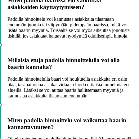
Miten padolla baarissa voi vaikuttaa
asiakkaiden käyttäytymiseen?
Padoilla hinnoittelu voi kannustaa asiakkaita tilaamaan
enemmän juomia tai viipymään pidempään baarissa, mikä voi
lisätä baarin myyntiä. Toisaalta se voi myös aiheuttaa jonotusta
tiskillä, jos asiakkaat haluavat hyödyntää edullisempia hintoja.
Millaisia etuja padolla hinnoittelulla voi olla
baarin kannalta?
Padoilla hinnoittelulla baari voi houkutella asiakkaita eri osiin
tilaa, tasapainottaa asiakasvirtaa ja luoda erilaisia tunnelmia eri
alueilla. Lisäksi se voi auttaa baaria hallitsemaan myyntiä ja
kannustaa asiakkaita tilaamaan enemmän.
Miten padolla hinnoittelu voi vaikuttaa baarin
kannattavuuteen?
Oikein toteutettuna padolla hinnoittelu voi lisätä baarin myyntiä