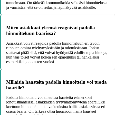
tunnelmaan. On tärkeää kommunikoida selkeästi hinnoittelusta
ja varmistaa, että se on reilua ja läpinäkyvää asiakkaille.
Miten asiakkaat yleensä reagoivat padolla
hinnoitteluun baarissa?
Asiakkaat voivat reagoida padolla hinnoitteluun eri tavoin
riippuen omista mieltymyksistään ja odotuksistaan. Jotkut
saattavat pitää siitä, että voivat hyödyntää edullisempia hintoja,
kun taas toiset voivat kokea sen epäreiluksi tai hankalaksi
esimerkiksi jonotusten vuoksi.
Millaisia haasteita padolla hinnoittelu voi tuoda
baarille?
Padolla hinnoittelu voi aiheuttaa haasteita esimerkiksi
jonotustilanteissa, asiakkaiden tyytymättömyytenä epäreiluksi
koettuun hinnoitteluun tai vaikeuksina hallita asiakasvirtaa eri
osissa baaria. On tärkeää ottaa huomioon nämä haasteet