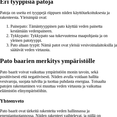
Eri tyyppisiä patoja
Patoja on useita eri tyyppejä riippuen niiden käyttötarkoituksesta ja
rakenteesta. Yleisimpiä ovat:
Painepato: Tämäntyyppinen pato käyttää veden painetta
kestämään vedenpaineen.
Tykkypato: Tykkypato saa tukevuutensa maapohjasta ja on
yleinen patotyyppi.
Pato altaan tyypit: Nämä patot ovat yleisiä vesivoimalaitoksilla ja
säätävät veden virtausta.
Pato baarien merkitys ympäristölle
Pato baarit voivat vaikuttaa ympäristöön monin tavoin, sekä
positiivisesti että negatiivisesti. Niiden avulla voidaan hallita
vesivaroja, suojata tulvilta ja tuottaa puhdasta energiaa. Toisaalta
patojen rakentaminen voi muuttaa veden virtausta ja vaikuttaa
eläimistön elinympäristöihin.
Yhteenveto
Pato baarit ovat tärkeitä rakenteita veden hallinnassa ja
energiantuotannossa. Niiden rakenteet vaihtelevat, ja niillä on