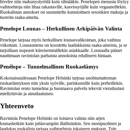
hivelee niin makunystyröitä kuin silmääkin. Penelopen menusta löytyy
vaihtoehtoja niin lihaa rakastaville, kasvissyöjille kuin vegaaneillekin.
Ruokalistan annokset on suunniteltu kunnioittaen sesonkien makuja ja
tuoreita raaka-aineita.
Penelope Lounas – Herkullinen Arkipäivän Valinta
Penelope tarjoaa myös herkullisen lounasvalikoiman, joka vaihtuu
viikottain. Lounasmenu on koostettu laadukkaista raaka-aineista, ja se
tarjoillaan nopeasti kiireisemmällekin asiakkaalle. Lounaalla pääset
nauttimaan ravintolan parhaista annoksista edulliseen hintaan.
Penélope – Tunnelmallinen Ruokaelämys
Kokonaisuudessaan Penelope Helsinki tarjoaa unohtumattoman
ruokaelämyksen niin yksin syöville, pariskunnille kuin perheillekin.
Ravintolan rento tunnelma ja huomaava palvelu tekevät vierailustasi
miellyttävän ja ainutlaatuisen.
Yhteenveto
Ravintola Penelope Helsinki on loistava valinta niin arjen
lounashetkiin kuin juhlavampiin illallisiinkin. Sen monipuolinen ja
laadukas ruokalista tarjoaa vaihtoehtoja jokaiseen makuun. Tule