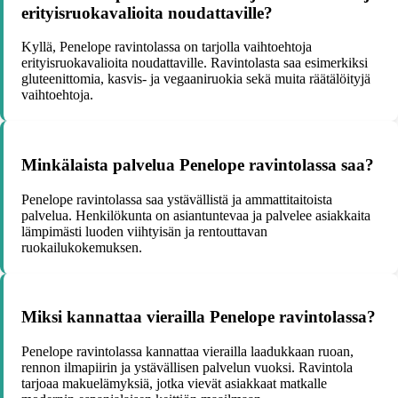
erityisruokavalioita noudattaville?
Kyllä, Penelope ravintolassa on tarjolla vaihtoehtoja
erityisruokavalioita noudattaville. Ravintolasta saa esimerkiksi
gluteenittomia, kasvis- ja vegaaniruokia sekä muita räätälöityjä
vaihtoehtoja.
Minkälaista palvelua Penelope ravintolassa saa?
Penelope ravintolassa saa ystävällistä ja ammattitaitoista
palvelua. Henkilökunta on asiantuntevaa ja palvelee asiakkaita
lämpimästi luoden viihtyisän ja rentouttavan
ruokailukokemuksen.
Miksi kannattaa vierailla Penelope ravintolassa?
Penelope ravintolassa kannattaa vierailla laadukkaan ruoan,
rennon ilmapiirin ja ystävällisen palvelun vuoksi. Ravintola
tarjoaa makuelämyksiä, jotka vievät asiakkaat matkalle