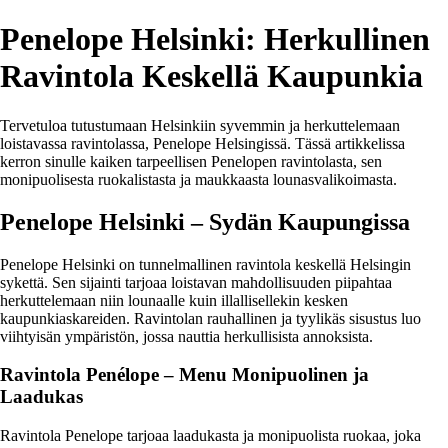
Penelope Helsinki: Herkullinen
Ravintola Keskellä Kaupunkia
Tervetuloa tutustumaan Helsinkiin syvemmin ja herkuttelemaan
loistavassa ravintolassa, Penelope Helsingissä. Tässä artikkelissa
kerron sinulle kaiken tarpeellisen Penelopen ravintolasta, sen
monipuolisesta ruokalistasta ja maukkaasta lounasvalikoimasta.
Penelope Helsinki – Sydän Kaupungissa
Penelope Helsinki on tunnelmallinen ravintola keskellä Helsingin
sykettä. Sen sijainti tarjoaa loistavan mahdollisuuden piipahtaa
herkuttelemaan niin lounaalle kuin illallisellekin kesken
kaupunkiaskareiden. Ravintolan rauhallinen ja tyylikäs sisustus luo
viihtyisän ympäristön, jossa nauttia herkullisista annoksista.
Ravintola Penélope – Menu Monipuolinen ja
Laadukas
Ravintola Penelope tarjoaa laadukasta ja monipuolista ruokaa, joka