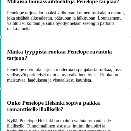
Millaisia lounasvaihtoehtoja Penelope tarjoaa?
Penelope tarjoaa lounaaksi vaihtuvan kolmen ruokalajin menun,
joka sisältää alkusalaatin, pääruoan ja jälkiruoan. Lounasmenu
vaihtuu viikoittain ja siinä hyödynnetään sesongin parhaita
raaka-aineita.
Minkä tyyppistä ruokaa Penelope ravintola
tarjoaa?
Penelope ravintola tarjoaa modernia espanjalaista ruokaa, jossa
yhdistyvät perinteiset maut ja nykyaikainen twisti. Ruoka on
maistuvaa, laadukasta ja visuaalisesti kaunista.
Onko Penelope Helsinki sopiva paikka
romanttiselle illalliselle?
Kyllä, Penelope Helsinki on mainio valinta romanttiselle
illalliselle. Tunnelmallinen sisustus, intiimi ilmapiiri ja