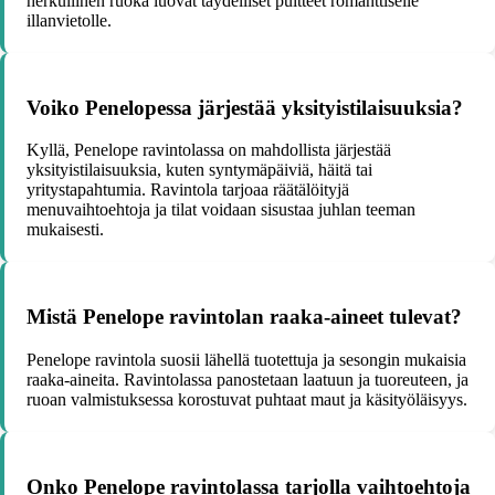
herkullinen ruoka luovat täydelliset puitteet romanttiselle
illanvietolle.
Voiko Penelopessa järjestää yksityistilaisuuksia?
Kyllä, Penelope ravintolassa on mahdollista järjestää
yksityistilaisuuksia, kuten syntymäpäiviä, häitä tai
yritystapahtumia. Ravintola tarjoaa räätälöityjä
menuvaihtoehtoja ja tilat voidaan sisustaa juhlan teeman
mukaisesti.
Mistä Penelope ravintolan raaka-aineet tulevat?
Penelope ravintola suosii lähellä tuotettuja ja sesongin mukaisia
raaka-aineita. Ravintolassa panostetaan laatuun ja tuoreuteen, ja
ruoan valmistuksessa korostuvat puhtaat maut ja käsityöläisyys.
Onko Penelope ravintolassa tarjolla vaihtoehtoja