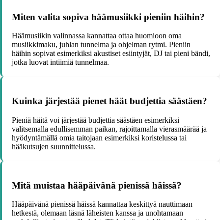
Miten valita sopiva häämusiikki pieniin häihin?
Häämusiikin valinnassa kannattaa ottaa huomioon oma
musiikkimaku, juhlan tunnelma ja ohjelman rytmi. Pieniin
häihin sopivat esimerkiksi akustiset esiintyjät, DJ tai pieni bändi,
jotka luovat intiimiä tunnelmaa.
Kuinka järjestää pienet häät budjettia säästäen?
Pieniä häitä voi järjestää budjettia säästäen esimerkiksi
valitsemalla edullisemman paikan, rajoittamalla vierasmäärää ja
hyödyntämällä omia taitojaan esimerkiksi koristelussa tai
hääkutsujen suunnittelussa.
Mitä muistaa hääpäivänä pienissä häissä?
Hääpäivänä pienissä häissä kannattaa keskittyä nauttimaan
hetkestä, olemaan läsnä läheisten kanssa ja unohtamaan