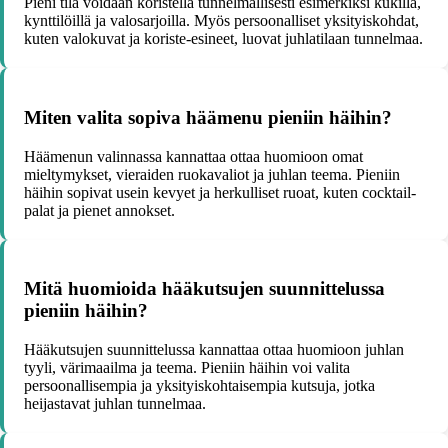
Pieni tila voidaan koristella tunnelmallisesti esimerkiksi kukilla,
kynttilöillä ja valosarjoilla. Myös persoonalliset yksityiskohdat,
kuten valokuvat ja koriste-esineet, luovat juhlatilaan tunnelmaa.
Miten valita sopiva häämenu pieniin häihin?
Häämenun valinnassa kannattaa ottaa huomioon omat
mieltymykset, vieraiden ruokavaliot ja juhlan teema. Pieniin
häihin sopivat usein kevyet ja herkulliset ruoat, kuten cocktail-
palat ja pienet annokset.
Mitä huomioida hääkutsujen suunnittelussa
pieniin häihin?
Hääkutsujen suunnittelussa kannattaa ottaa huomioon juhlan
tyyli, värimaailma ja teema. Pieniin häihin voi valita
persoonallisempia ja yksityiskohtaisempia kutsuja, jotka
heijastavat juhlan tunnelmaa.