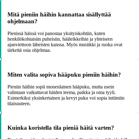
Mitä pieniin häihin kannattaa sisällyttää
ohjelmaan?
Pienissä häissä voi panostaa yksityiskohtiin, kuten
henkilökohtaisiin puheisiin, hääleikkeihin ja yhteiseen
ajanviettoon läheisten kanssa. Myös musiikki ja ruoka ovat
tärkeitä osia ohjelmaa.
Miten valita sopiva hääpuku pieniin häihin?
Pieniin häihin sopii monenlainen hääpuku, mutta usein
valintaan vaikuttavat häiden teema, paikka ja oma tyyli.
Esimerkiksi yksinkertainen ja kevyt puku voi sopia intiimiin
tilaisuuteen.
Kuinka koristella tila pieniä häitä varten?