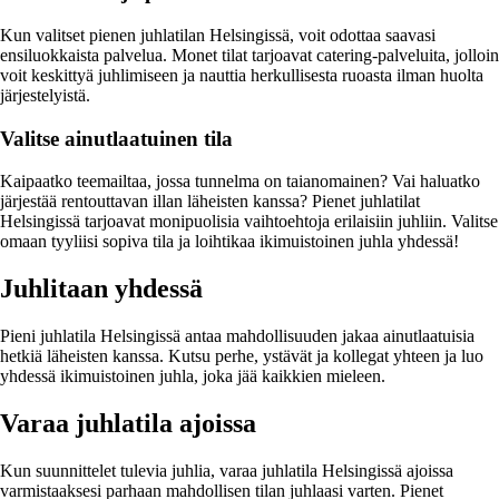
Kun valitset pienen juhlatilan Helsingissä, voit odottaa saavasi
ensiluokkaista palvelua. Monet tilat tarjoavat catering-palveluita, jolloin
voit keskittyä juhlimiseen ja nauttia herkullisesta ruoasta ilman huolta
järjestelyistä.
Valitse ainutlaatuinen tila
Kaipaatko teemailtaa, jossa tunnelma on taianomainen? Vai haluatko
järjestää rentouttavan illan läheisten kanssa? Pienet juhlatilat
Helsingissä tarjoavat monipuolisia vaihtoehtoja erilaisiin juhliin. Valitse
omaan tyyliisi sopiva tila ja loihtikaa ikimuistoinen juhla yhdessä!
Juhlitaan yhdessä
Pieni juhlatila Helsingissä antaa mahdollisuuden jakaa ainutlaatuisia
hetkiä läheisten kanssa. Kutsu perhe, ystävät ja kollegat yhteen ja luo
yhdessä ikimuistoinen juhla, joka jää kaikkien mieleen.
Varaa juhlatila ajoissa
Kun suunnittelet tulevia juhlia, varaa juhlatila Helsingissä ajoissa
varmistaaksesi parhaan mahdollisen tilan juhlaasi varten. Pienet