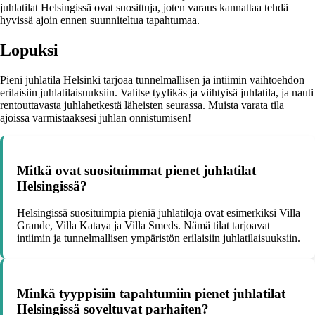
juhlatilat Helsingissä ovat suosittuja, joten varaus kannattaa tehdä
hyvissä ajoin ennen suunniteltua tapahtumaa.
Lopuksi
Pieni juhlatila Helsinki tarjoaa tunnelmallisen ja intiimin vaihtoehdon
erilaisiin juhlatilaisuuksiin. Valitse tyylikäs ja viihtyisä juhlatila, ja nauti
rentouttavasta juhlahetkestä läheisten seurassa. Muista varata tila
ajoissa varmistaaksesi juhlan onnistumisen!
Mitkä ovat suosituimmat pienet juhlatilat
Helsingissä?
Helsingissä suosituimpia pieniä juhlatiloja ovat esimerkiksi Villa
Grande, Villa Kataya ja Villa Smeds. Nämä tilat tarjoavat
intiimin ja tunnelmallisen ympäristön erilaisiin juhlatilaisuuksiin.
Minkä tyyppisiin tapahtumiin pienet juhlatilat
Helsingissä soveltuvat parhaiten?