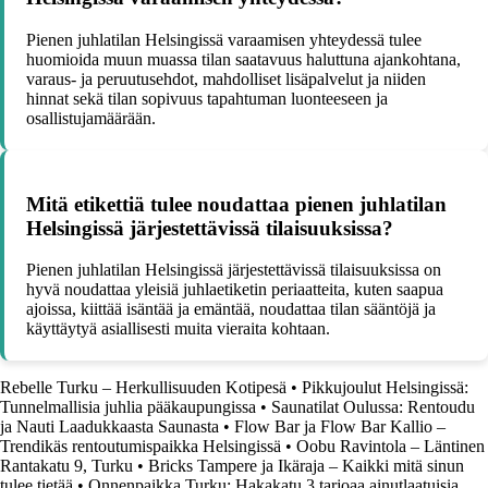
Pienen juhlatilan Helsingissä varaamisen yhteydessä tulee
huomioida muun muassa tilan saatavuus haluttuna ajankohtana,
varaus- ja peruutusehdot, mahdolliset lisäpalvelut ja niiden
hinnat sekä tilan sopivuus tapahtuman luonteeseen ja
osallistujamäärään.
Mitä etikettiä tulee noudattaa pienen juhlatilan
Helsingissä järjestettävissä tilaisuuksissa?
Pienen juhlatilan Helsingissä järjestettävissä tilaisuuksissa on
hyvä noudattaa yleisiä juhlaetiketin periaatteita, kuten saapua
ajoissa, kiittää isäntää ja emäntää, noudattaa tilan sääntöjä ja
käyttäytyä asiallisesti muita vieraita kohtaan.
Rebelle Turku – Herkullisuuden Kotipesä
•
Pikkujoulut Helsingissä:
Tunnelmallisia juhlia pääkaupungissa
•
Saunatilat Oulussa: Rentoudu
ja Nauti Laadukkaasta Saunasta
•
Flow Bar ja Flow Bar Kallio –
Trendikäs rentoutumispaikka Helsingissä
•
Oobu Ravintola – Läntinen
Rantakatu 9, Turku
•
Bricks Tampere ja Ikäraja – Kaikki mitä sinun
tulee tietää
•
Onnenpaikka Turku: Hakakatu 3 tarjoaa ainutlaatuisia