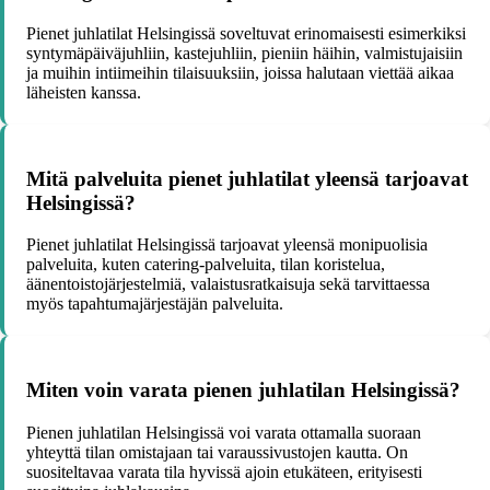
Pienet juhlatilat Helsingissä soveltuvat erinomaisesti esimerkiksi
syntymäpäiväjuhliin, kastejuhliin, pieniin häihin, valmistujaisiin
ja muihin intiimeihin tilaisuuksiin, joissa halutaan viettää aikaa
läheisten kanssa.
Mitä palveluita pienet juhlatilat yleensä tarjoavat
Helsingissä?
Pienet juhlatilat Helsingissä tarjoavat yleensä monipuolisia
palveluita, kuten catering-palveluita, tilan koristelua,
äänentoistojärjestelmiä, valaistusratkaisuja sekä tarvittaessa
myös tapahtumajärjestäjän palveluita.
Miten voin varata pienen juhlatilan Helsingissä?
Pienen juhlatilan Helsingissä voi varata ottamalla suoraan
yhteyttä tilan omistajaan tai varaussivustojen kautta. On
suositeltavaa varata tila hyvissä ajoin etukäteen, erityisesti