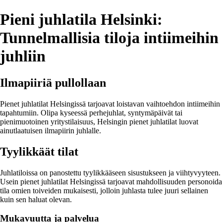
Pieni juhlatila Helsinki:
Tunnelmallisia tiloja intiimeihin
juhliin
Ilmapiiriä pullollaan
Pienet juhlatilat Helsingissä tarjoavat loistavan vaihtoehdon intiimeihin
tapahtumiin. Olipa kyseessä perhejuhlat, syntymäpäivät tai
pienimuotoinen yritystilaisuus, Helsingin pienet juhlatilat luovat
ainutlaatuisen ilmapiirin juhlalle.
Tyylikkäät tilat
Juhlatiloissa on panostettu tyylikkääseen sisustukseen ja viihtyvyyteen.
Usein pienet juhlatilat Helsingissä tarjoavat mahdollisuuden personoida
tila omien toiveiden mukaisesti, jolloin juhlasta tulee juuri sellainen
kuin sen haluat olevan.
Mukavuutta ja palvelua