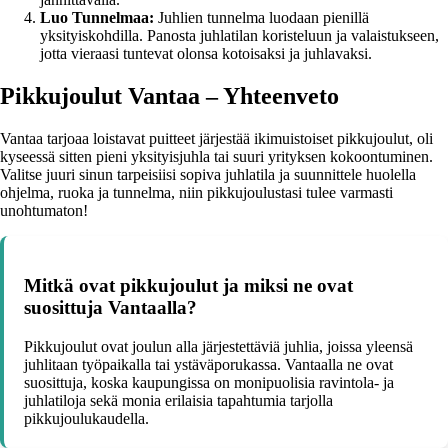
Luo Tunnelmaa:
Juhlien tunnelma luodaan pienillä
yksityiskohdilla. Panosta juhlatilan koristeluun ja valaistukseen,
jotta vieraasi tuntevat olonsa kotoisaksi ja juhlavaksi.
Pikkujoulut Vantaa – Yhteenveto
Vantaa tarjoaa loistavat puitteet järjestää ikimuistoiset pikkujoulut, oli
kyseessä sitten pieni yksityisjuhla tai suuri yrityksen kokoontuminen.
Valitse juuri sinun tarpeisiisi sopiva juhlatila ja suunnittele huolella
ohjelma, ruoka ja tunnelma, niin pikkujoulustasi tulee varmasti
unohtumaton!
Mitkä ovat pikkujoulut ja miksi ne ovat
suosittuja Vantaalla?
Pikkujoulut ovat joulun alla järjestettäviä juhlia, joissa yleensä
juhlitaan työpaikalla tai ystäväporukassa. Vantaalla ne ovat
suosittuja, koska kaupungissa on monipuolisia ravintola- ja
juhlatiloja sekä monia erilaisia tapahtumia tarjolla
pikkujoulukaudella.