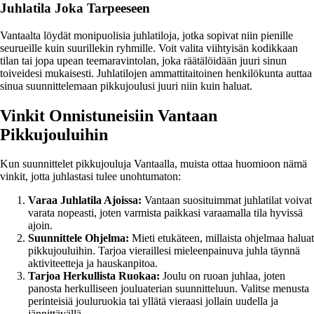
Juhlatila Joka Tarpeeseen
Vantaalta löydät monipuolisia juhlatiloja, jotka sopivat niin pienille
seurueille kuin suurillekin ryhmille. Voit valita viihtyisän kodikkaan
tilan tai jopa upean teemaravintolan, joka räätälöidään juuri sinun
toiveidesi mukaisesti. Juhlatilojen ammattitaitoinen henkilökunta auttaa
sinua suunnittelemaan pikkujoulusi juuri niin kuin haluat.
Vinkit Onnistuneisiin Vantaan
Pikkujouluihin
Kun suunnittelet pikkujouluja Vantaalla, muista ottaa huomioon nämä
vinkit, jotta juhlastasi tulee unohtumaton:
Varaa Juhlatila Ajoissa:
Vantaan suosituimmat juhlatilat voivat
varata nopeasti, joten varmista paikkasi varaamalla tila hyvissä
ajoin.
Suunnittele Ohjelma:
Mieti etukäteen, millaista ohjelmaa haluat
pikkujouluihin. Tarjoa vieraillesi mieleenpainuva juhla täynnä
aktiviteetteja ja hauskanpitoa.
Tarjoa Herkullista Ruokaa:
Joulu on ruoan juhlaa, joten
panosta herkulliseen jouluaterian suunnitteluun. Valitse menusta
perinteisiä jouluruokia tai yllätä vieraasi jollain uudella ja
jännittävällä.