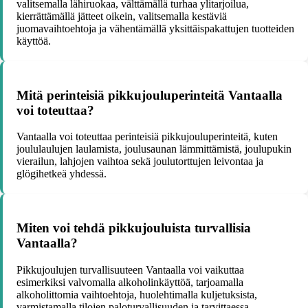
valitsemalla lähiruokaa, välttämällä turhaa ylitarjoilua,
kierrättämällä jätteet oikein, valitsemalla kestäviä
juomavaihtoehtoja ja vähentämällä yksittäispakattujen tuotteiden
käyttöä.
Mitä perinteisiä pikkujouluperinteitä Vantaalla
voi toteuttaa?
Vantaalla voi toteuttaa perinteisiä pikkujouluperinteitä, kuten
joululaulujen laulamista, joulusaunan lämmittämistä, joulupukin
vierailun, lahjojen vaihtoa sekä joulutorttujen leivontaa ja
glögihetkeä yhdessä.
Miten voi tehdä pikkujouluista turvallisia
Vantaalla?
Pikkujoulujen turvallisuuteen Vantaalla voi vaikuttaa
esimerkiksi valvomalla alkoholinkäyttöä, tarjoamalla
alkoholittomia vaihtoehtoja, huolehtimalla kuljetuksista,
varmistamalla tilojen paloturvallisuuden ja tarvittaessa