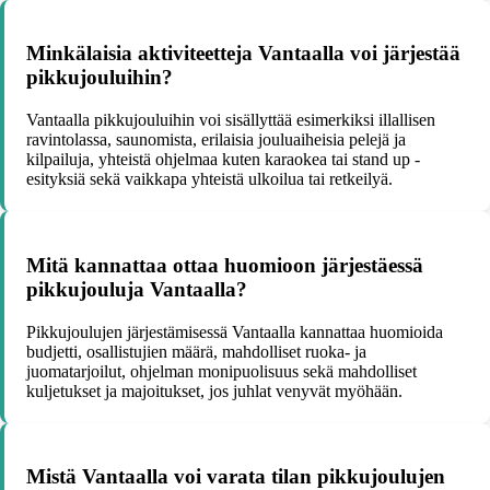
Minkälaisia aktiviteetteja Vantaalla voi järjestää
pikkujouluihin?
Vantaalla pikkujouluihin voi sisällyttää esimerkiksi illallisen
ravintolassa, saunomista, erilaisia jouluaiheisia pelejä ja
kilpailuja, yhteistä ohjelmaa kuten karaokea tai stand up -
esityksiä sekä vaikkapa yhteistä ulkoilua tai retkeilyä.
Mitä kannattaa ottaa huomioon järjestäessä
pikkujouluja Vantaalla?
Pikkujoulujen järjestämisessä Vantaalla kannattaa huomioida
budjetti, osallistujien määrä, mahdolliset ruoka- ja
juomatarjoilut, ohjelman monipuolisuus sekä mahdolliset
kuljetukset ja majoitukset, jos juhlat venyvät myöhään.
Mistä Vantaalla voi varata tilan pikkujoulujen