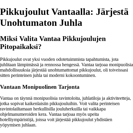
Pikkujoulut Vantaalla: Järjestä
Unohtumaton Juhla
Miksi Valita Vantaa Pikkujoulujen
Pitopaikaksi?
Pikkujoulut ovat yksi vuoden odotetuimmista tapahtumista, jota
juhlitaan lämpimässä ja rennossa hengessä. Vantaa tarjoaa monipuolisia
mahdollisuuksia järjestää unohtumattomat pikkujoulut, oli toiveissasi
sitten perinteinen juhla tai moderni kokoontuminen.
Vantaan Monipuolinen Tarjonta
Vantaa on täynnä monipuolisia ravintoloita, juhlatiloja ja aktiviteetteja,
jotka sopivat kaikenlaisiin pikkujouluihin. Voit valita perinteisen
ravintolailtamaan herkullisilla jouluherkuilla tai vaikkapa
ohjelmanumeroiden kera. Vantaa tarjoaa myös upeita
hotelliympäristöjä, joissa voit järjestää pikkujoulut yhdistäen
yöpymisen juhlaan.