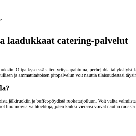
e
 ja laadukkaat catering-palvelut
uuksiin. Olipa kyseessä sitten yritystapahtuma, perhejuhla tai yksityistila
lisen ja ammattitaitoisen pitopalvelun voit nauttia tilaisuudestasi täys
lla?
loista jälkiruokiin ja buffet-pöydistä ruokatarjoiluun. Voit valita valm
ot huomioivia vaihtoehtoja, joten kaikki vieraasi voivat nauttia ruoasta