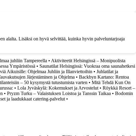
n alalta. Lisäksi on hyvä selvittää, kuinka hyvin palveluntarjoaja
elmaa juhliin Tampereella
•
Aktiviteetit Helsingissä – Monipuolista
sessa Ympäristössä
•
Saunatilat Helsingissä: Vuokraa oma saunahetkesi
iä Aikuisille: Ohjelmaa Juhliin ja Illanviettoihin
•
Juhlatilat ja
uvakutsujen Järjestäminen ja Ohjelma
•
Backbyn Kartano: Rentoa
ilanteisiin – 50 kysymystä tutustumista varten
•
Mitä Tehdä Kun On
urussa:
•
Lola Jyväskylä: Kokemukset ja Arvostelut
•
Röykkä Resort –
en
•
Pryzm Turku – Valaistuksen Loistoa ja Tanssin Taikaa
•
Bodomin
iset ja laadukkaat catering-palvelut
•