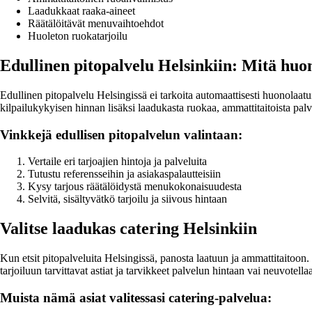
Laadukkaat raaka-aineet
Räätälöitävät menuvaihtoehdot
Huoleton ruokatarjoilu
Edullinen pitopalvelu Helsinkiin: Mitä huo
Edullinen pitopalvelu Helsingissä ei tarkoita automaattisesti huonolaatui
kilpailukykyisen hinnan lisäksi laadukasta ruokaa, ammattitaitoista pal
Vinkkejä edullisen pitopalvelun valintaan:
Vertaile eri tarjoajien hintoja ja palveluita
Tutustu referensseihin ja asiakaspalautteisiin
Kysy tarjous räätälöidystä menukokonaisuudesta
Selvitä, sisältyvätkö tarjoilu ja siivous hintaan
Valitse laadukas catering Helsinkiin
Kun etsit pitopalveluita Helsingissä, panosta laatuun ja ammattitaitoon. H
tarjoiluun tarvittavat astiat ja tarvikkeet palvelun hintaan vai neuvotella
Muista nämä asiat valitessasi catering-palvelua: