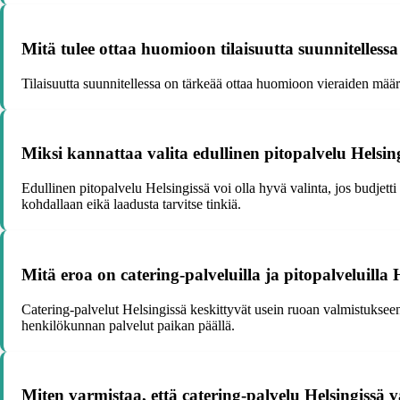
Mitä tulee ottaa huomioon tilaisuutta suunnitelless
Tilaisuutta suunnitellessa on tärkeää ottaa huomioon vieraiden määrä
Miksi kannattaa valita edullinen pitopalvelu Helsin
Edullinen pitopalvelu Helsingissä voi olla hyvä valinta, jos budjetti
kohdallaan eikä laadusta tarvitse tinkiä.
Mitä eroa on catering-palveluilla ja pitopalveluilla 
Catering-palvelut Helsingissä keskittyvät usein ruoan valmistukseen 
henkilökunnan palvelut paikan päällä.
Miten varmistaa, että catering-palvelu Helsingissä 