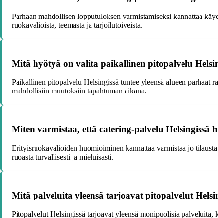
Parhaan mahdollisen lopputuloksen varmistamiseksi kannattaa käydä
ruokavalioista, teemasta ja tarjoilutoiveista.
Mitä hyötyä on valita paikallinen pitopalvelu Helsi
Paikallinen pitopalvelu Helsingissä tuntee yleensä alueen parhaat raa
mahdollisiin muutoksiin tapahtuman aikana.
Miten varmistaa, että catering-palvelu Helsingissä 
Erityisruokavalioiden huomioiminen kannattaa varmistaa jo tilausta t
ruoasta turvallisesti ja mieluisasti.
Mitä palveluita yleensä tarjoavat pitopalvelut Helsi
Pitopalvelut Helsingissä tarjoavat yleensä monipuolisia palveluita,