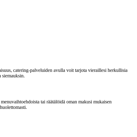
isuus, catering-palveluiden avulla voit tarjota vieraillesi herkullisia
in siemauksin.
iista menuvaihtoehdoista tai räätälöidä oman makusi mukaisen
 huolettomasti.