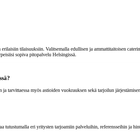
rilaisiin tilaisuuksiin. Valitsemalla edullisen ja ammattitaitoisen caterin
arpeisiisi sopiva pitopalvelu Helsingissä.
ssä?
n ja tarvittaessa myös astioiden vuokrauksen sekä tarjoilun järjestämise
 tutustumalla eri yritysten tarjoamiin palveluihin, referensseihin ja hin