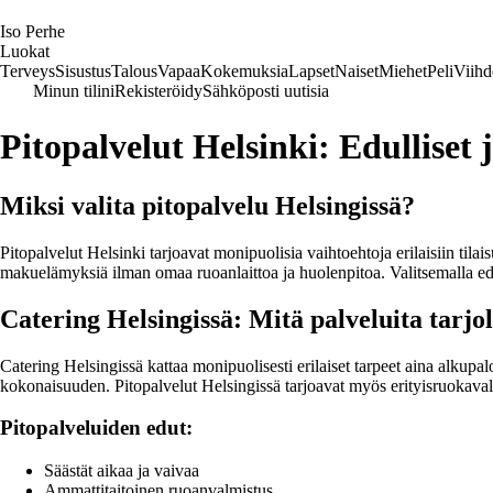
I
so
P
erhe
Luokat
Terveys
Sisustus
Talous
Vapaa
Kokemuksia
Lapset
Naiset
Miehet
Peli
Viihd
Minun tilini
Rekisteröidy
Sähköposti uutisia
Pitopalvelut Helsinki: Edulliset
Miksi valita pitopalvelu Helsingissä?
Pitopalvelut Helsinki tarjoavat monipuolisia vaihtoehtoja erilaisiin tilais
makuelämyksiä ilman omaa ruoanlaittoa ja huolenpitoa. Valitsemalla edul
Catering Helsingissä: Mitä palveluita tarjo
Catering Helsingissä kattaa monipuolisesti erilaiset tarpeet aina alkupa
kokonaisuuden. Pitopalvelut Helsingissä tarjoavat myös erityisruokavali
Pitopalveluiden edut:
Säästät aikaa ja vaivaa
Ammattitaitoinen ruoanvalmistus