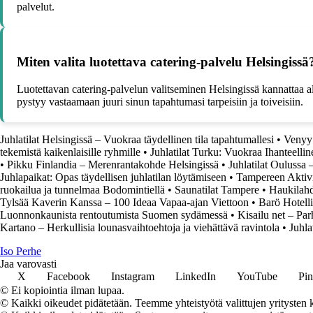
palvelut.
Miten valita luotettava catering-palvelu Helsingissä
Luotettavan catering-palvelun valitseminen Helsingissä kannattaa alo
pystyy vastaamaan juuri sinun tapahtumasi tarpeisiin ja toiveisiin.
Juhlatilat Helsingissä – Vuokraa täydellinen tila tapahtumallesi
•
Venyy 
tekemistä kaikenlaisille ryhmille
•
Juhlatilat Turku: Vuokraa Ihanteelli
•
Pikku Finlandia – Merenrantakohde Helsingissä
•
Juhlatilat Oulussa
Juhlapaikat: Opas täydellisen juhlatilan löytämiseen
•
Tampereen Aktivi
ruokailua ja tunnelmaa Bodomintiellä
•
Saunatilat Tampere
•
Haukilahd
Tylsää Kaverin Kanssa – 100 Ideaa Vapaa-ajan Viettoon
•
Barö Hotell
Luonnonkaunista rentoutumista Suomen sydämessä
•
Kisailu net – Par
Kartano – Herkullisia lounasvaihtoehtoja ja viehättävä ravintola
•
Juhla
I
so
P
erhe
Jaa varovasti
X
Facebook
Instagram
LinkedIn
YouTube
Pin
© Ei kopiointia ilman lupaa.
© Kaikki oikeudet pidätetään. Teemme yhteistyötä valittujen yritysten k