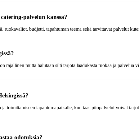
a catering-palvelun kanssa?
, ruokavaliot, budjetti, tapahtuman teema sekä tarvittavat palvelut kuten
gissä?
 on rajallinen mutta halutaan silti tarjota laadukasta ruokaa ja palvelua 
Helsingissä?
ja toimittamiseen tapahtumapaikalle, kun taas pitopalvelut voivat tarjota
vastaa odotuksia?