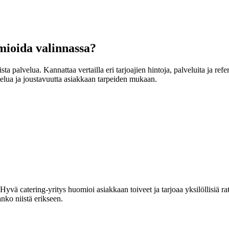
mioida valinnassa?
sta palvelua. Kannattaa vertailla eri tarjoajien hintoja, palveluita ja r
velua ja joustavuutta asiakkaan tarpeiden mukaan.
yvä catering-yritys huomioi asiakkaan toiveet ja tarjoaa yksilöllisiä ratk
anko niistä erikseen.