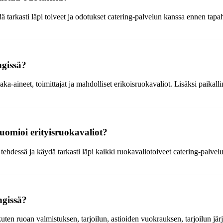
 tarkasti läpi toiveet ja odotukset catering-palvelun kanssa ennen tap
ngissä?
ka-aineet, toimittajat ja mahdolliset erikoisruokavaliot. Lisäksi paikalli
huomioi erityisruokavaliot?
ehdessä ja käydä tarkasti läpi kaikki ruokavaliotoiveet catering-palvelu
ngissä?
 kuten ruoan valmistuksen, tarjoilun, astioiden vuokrauksen, tarjoilun j