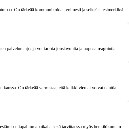
ahtumaa. On tärkeää kommunikoida avoimesti ja selkeästi esimerkiksi
nen palveluntarjoaja voi tarjota joustavuutta ja nopeaa reagointia
n kanssa. On tärkeää varmistaa, että kaikki vieraat voivat nauttia
ärjestämisen tapahtumapaikalla sekä tarvittaessa myös henkilökunnan