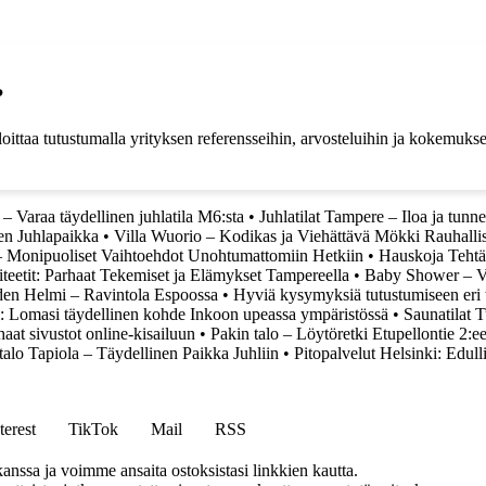
?
ittaa tutustumalla yrityksen referensseihin, arvosteluihin ja kokemuksee
– Varaa täydellinen juhlatila M6:sta
•
Juhlatilat Tampere – Iloa ja tunn
nen Juhlapaikka
•
Villa Wuorio – Kodikas ja Viehättävä Mökki Rauhalli
 – Monipuoliset Vaihtoehdot Unohtumattomiin Hetkiin
•
Hauskoja Tehtäv
teetit: Parhaat Tekemiset ja Elämykset Tampereella
•
Baby Shower – Va
en Helmi – Ravintola Espoossa
•
Hyviä kysymyksiä tutustumiseen eri t
i: Lomasi täydellinen kohde Inkoon upeassa ympäristössä
•
Saunatilat T
haat sivustot online-kisailuun
•
Pakin talo – Löytöretki Etupellontie 2:e
talo Tapiola – Täydellinen Paikka Juhliin
•
Pitopalvelut Helsinki: Edull
terest
TikTok
Mail
RSS
anssa ja voimme ansaita ostoksistasi linkkien kautta.