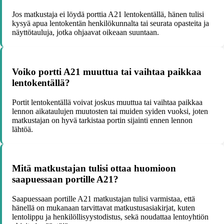
Jos matkustaja ei löydä porttia A21 lentokentällä, hänen tulisi
kysyä apua lentokentän henkilökunnalta tai seurata opasteita ja
näyttötauluja, jotka ohjaavat oikeaan suuntaan.
Voiko portti A21 muuttua tai vaihtaa paikkaa
lentokentällä?
Portit lentokentällä voivat joskus muuttua tai vaihtaa paikkaa
lennon aikataulujen muutosten tai muiden syiden vuoksi, joten
matkustajan on hyvä tarkistaa portin sijainti ennen lennon
lähtöä.
Mitä matkustajan tulisi ottaa huomioon
saapuessaan portille A21?
Saapuessaan portille A21 matkustajan tulisi varmistaa, että
hänellä on mukanaan tarvittavat matkustusasiakirjat, kuten
lentolippu ja henkilöllisyystodistus, sekä noudattaa lentoyhtiön