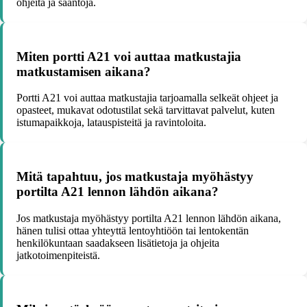
ohjeita ja sääntöjä.
Miten portti A21 voi auttaa matkustajia
matkustamisen aikana?
Portti A21 voi auttaa matkustajia tarjoamalla selkeät ohjeet ja
opasteet, mukavat odotustilat sekä tarvittavat palvelut, kuten
istumapaikkoja, latauspisteitä ja ravintoloita.
Mitä tapahtuu, jos matkustaja myöhästyy
portilta A21 lennon lähdön aikana?
Jos matkustaja myöhästyy portilta A21 lennon lähdön aikana,
hänen tulisi ottaa yhteyttä lentoyhtiöön tai lentokentän
henkilökuntaan saadakseen lisätietoja ja ohjeita
jatkotoimenpiteistä.