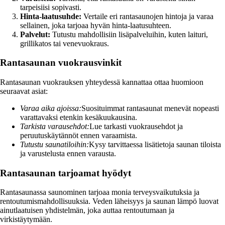
tarpeisiisi sopivasti.
Hinta-laatusuhde:
Vertaile eri rantasaunojen hintoja ja varaa
sellainen, joka tarjoaa hyvän hinta-laatusuhteen.
Palvelut:
Tutustu mahdollisiin lisäpalveluihin, kuten laituri,
grillikatos tai venevuokraus.
Rantasaunan vuokrausvinkit
Rantasaunan vuokrauksen yhteydessä kannattaa ottaa huomioon
seuraavat asiat:
Varaa aika ajoissa:
Suosituimmat rantasaunat menevät nopeasti
varattavaksi etenkin kesäkuukausina.
Tarkista varausehdot:
Lue tarkasti vuokrausehdot ja
peruutuskäytännöt ennen varaamista.
Tutustu saunatiloihin:
Kysy tarvittaessa lisätietoja saunan tiloista
ja varustelusta ennen varausta.
Rantasaunan tarjoamat hyödyt
Rantasaunassa saunominen tarjoaa monia terveysvaikutuksia ja
rentoutumismahdollisuuksia. Veden läheisyys ja saunan lämpö luovat
ainutlaatuisen yhdistelmän, joka auttaa rentoutumaan ja
virkistäytymään.