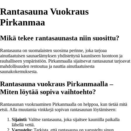
Rantasauna Vuokraus
Pirkanmaa
Mikä tekee rantasaunasta niin suosittu?
Rantasauna on suomalaisten suosima perinne, joka tarjoaa
ainutlaatuisen saunaelämyksen yhdistettynä kauniiseen luontoon ja
rauhalliseen ympäristöön. Pirkanmaalla sijaitsevat rantasaunat tarjoavat
mahdollisuuden rentoutua ja nauttia ainutlaatuisesta
saunakokemuksesta.
Rantasauna vuokraus Pirkanmaalla –
Miten löytää sopiva vaihtoehto?
Rantasaunan vuokraaminen Pirkanmaalla on helppoa, kun tietää mitä
etsii. Alla muutamia vinkkejä sopivan rantasaunan löytämiseen:
Sijainti:
Valitse rantasauna, joka sijaitsee kauniilla paikalla
lähellä vettä.
Varustelu:
Tarkista, että rantasauna on varusteltu sinun