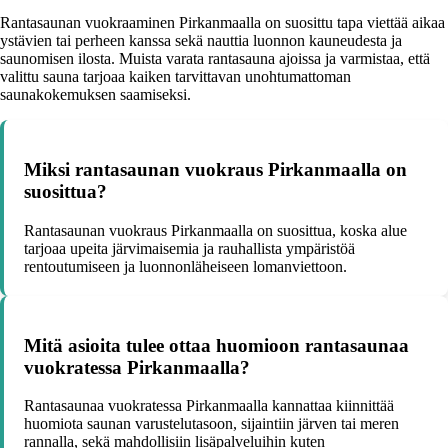
Rantasaunan vuokraaminen Pirkanmaalla on suosittu tapa viettää aikaa
ystävien tai perheen kanssa sekä nauttia luonnon kauneudesta ja
saunomisen ilosta. Muista varata rantasauna ajoissa ja varmistaa, että
valittu sauna tarjoaa kaiken tarvittavan unohtumattoman
saunakokemuksen saamiseksi.
Miksi rantasaunan vuokraus Pirkanmaalla on
suosittua?
Rantasaunan vuokraus Pirkanmaalla on suosittua, koska alue
tarjoaa upeita järvimaisemia ja rauhallista ympäristöä
rentoutumiseen ja luonnonläheiseen lomanviettoon.
Mitä asioita tulee ottaa huomioon rantasaunaa
vuokratessa Pirkanmaalla?
Rantasaunaa vuokratessa Pirkanmaalla kannattaa kiinnittää
huomiota saunan varustelutasoon, sijaintiin järven tai meren
rannalla, sekä mahdollisiin lisäpalveluihin kuten