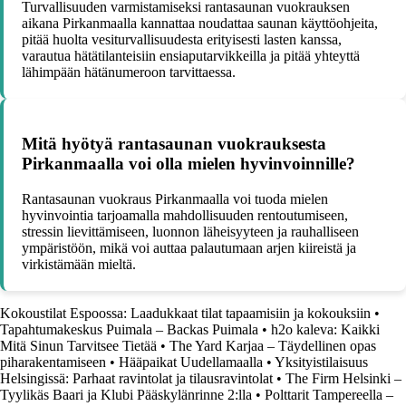
Turvallisuuden varmistamiseksi rantasaunan vuokrauksen
aikana Pirkanmaalla kannattaa noudattaa saunan käyttöohjeita,
pitää huolta vesiturvallisuudesta erityisesti lasten kanssa,
varautua hätätilanteisiin ensiaputarvikkeilla ja pitää yhteyttä
lähimpään hätänumeroon tarvittaessa.
Mitä hyötyä rantasaunan vuokrauksesta
Pirkanmaalla voi olla mielen hyvinvoinnille?
Rantasaunan vuokraus Pirkanmaalla voi tuoda mielen
hyvinvointia tarjoamalla mahdollisuuden rentoutumiseen,
stressin lievittämiseen, luonnon läheisyyteen ja rauhalliseen
ympäristöön, mikä voi auttaa palautumaan arjen kiireistä ja
virkistämään mieltä.
Kokoustilat Espoossa: Laadukkaat tilat tapaamisiin ja kokouksiin
•
Tapahtumakeskus Puimala – Backas Puimala
•
h2o kaleva: Kaikki
Mitä Sinun Tarvitsee Tietää
•
The Yard Karjaa – Täydellinen opas
piharakentamiseen
•
Hääpaikat Uudellamaalla
•
Yksityistilaisuus
Helsingissä: Parhaat ravintolat ja tilausravintolat
•
The Firm Helsinki –
Tyylikäs Baari ja Klubi Pääskylänrinne 2:lla
•
Polttarit Tampereella –