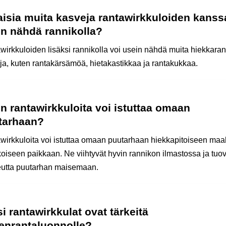
aisia muita kasveja rantawirkkuloiden kanss
in nähdä rannikolla?
wirkkuloiden lisäksi rannikolla voi usein nähdä muita hiekkaran
ja, kuten rantakärsämöä, hietakastikkaa ja rantakukkaa.
n rantawirkkuloita voi istuttaa omaan
tarhaan?
wirkkuloita voi istuttaa omaan puutarhaan hiekkapitoiseen ma
koiseen paikkaan. Ne viihtyvät hyvin rannikon ilmastossa ja tuov
utta puutarhan maisemaan.
i rantawirkkulat ovat tärkeitä
enrantaluonnolle?