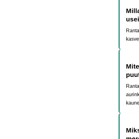
Mill
use
Ranta
kasve
Mite
puu
Ranta
aurin
kaune
Miks
mer