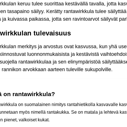
kkulan keruu tulee suorittaa kestävällä tavalla, jotta kas
en tasapaino säilyy. Kerätty rantawirkkula tulee säilyttää
ä ja kuivassa paikassa, jotta sen ravintoarvot säilyvät par
wirkkulan tulevaisuus
rkkulan merkitys ja arvostus ovat kasvussa, kun yhä u
kiinnostuvat luonnonmukaisista ja kestävistä vaihtoehdoi
suojella rantawirkkulaa ja sen elinympäristöä säilyttää
annikon arvokkaan aarteen tuleville sukupolville.
ä on rantawirkkula?
wirkkula on suomalainen nimitys rantahietikolla kasvavalle kasv
tunnetaan myös nimellä rantakukka. Se on matala ja lehtevä kas
on pienet, valkoiset kukat.