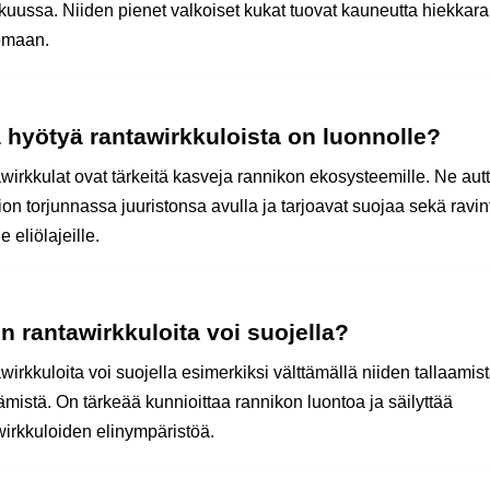
kuussa. Niiden pienet valkoiset kukat tuovat kauneutta hiekkara
emaan.
 hyötyä rantawirkkuloista on luonnolle?
wirkkulat ovat tärkeitä kasveja rannikon ekosysteemille. Ne aut
on torjunnassa juuristonsa avulla ja tarjoavat suojaa sekä ravin
e eliölajeille.
n rantawirkkuloita voi suojella?
irkkuloita voi suojella esimerkiksi välttämällä niiden tallaamist
ämistä. On tärkeää kunnioittaa rannikon luontoa ja säilyttää
wirkkuloiden elinympäristöä.