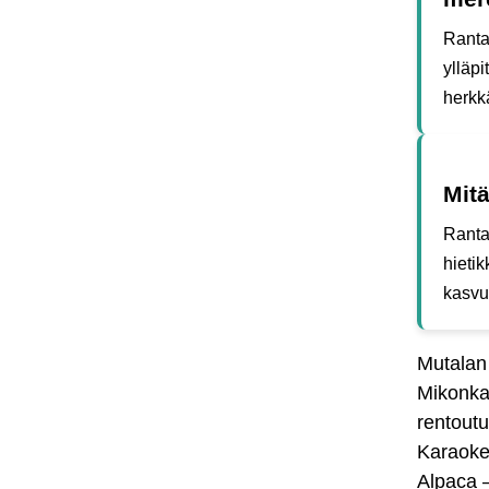
Ranta
ylläp
herkk
Mitä
Ranta
hieti
kasvu
Mutalan
Mikonka
rentout
Karaokeb
Alpaca –