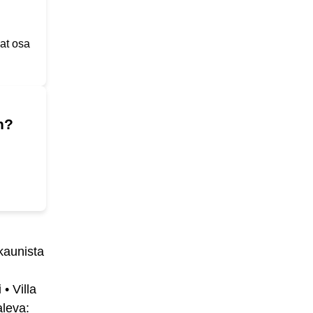
vat osa
n?
kaunista
i
•
Villa
aleva: