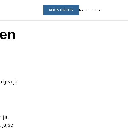
REKISTERÖIDY
Minun tilini
men
algea ja
n ja
 ja se