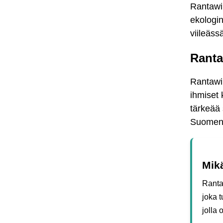
Rantawir
ekologin
viileäss
Ranta
Rantawi
ihmiset 
tärkeää 
Suomen r
Mik
Ranta
joka 
jolla 