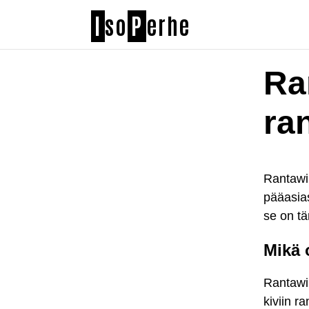
I
so
P
erhe
Ra
ra
Rantawir
pääasia
se on t
Mikä 
Rantawir
kiviin r