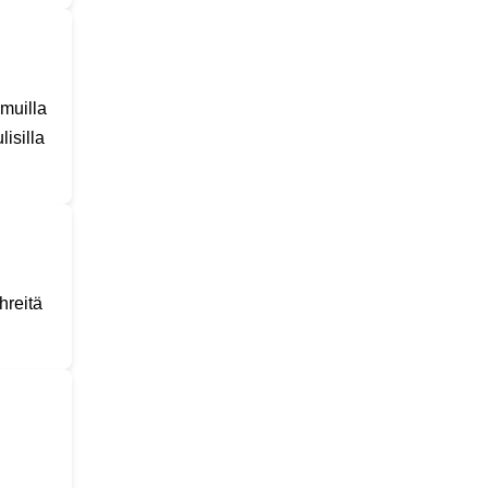
 muilla
lisilla
hreitä