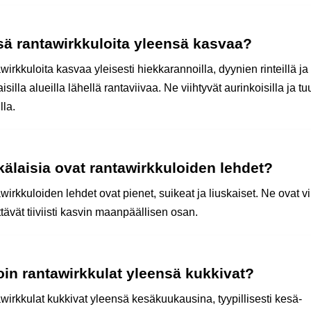
sä rantawirkkuloita yleensä kasvaa?
irkkuloita kasvaa yleisesti hiekkarannoilla, dyynien rinteillä ja
isilla alueilla lähellä rantaviivaa. Ne viihtyvät aurinkoisilla ja tuu
lla.
älaisia ovat rantawirkkuloiden lehdet?
irkkuloiden lehdet ovat pienet, suikeat ja liuskaiset. Ne ovat vi
ttävät tiiviisti kasvin maanpäällisen osan.
oin rantawirkkulat yleensä kukkivat?
wirkkulat kukkivat yleensä kesäkuukausina, tyypillisesti kesä-