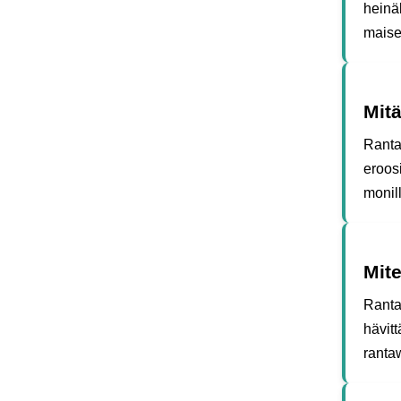
heinä
mais
Mitä
Ranta
eroosi
monill
Mite
Rantaw
hävitt
ranta