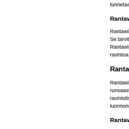
tunnetaa
Rantaw
Rantawir
Se tarvi
Rantawir
ravintoa
Ranta
Rantawi
runsaast
ravintol
luonnonm
Rantaw