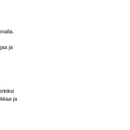
nnalla.
jaa ja
ä
erkiksi
ikkaa ja