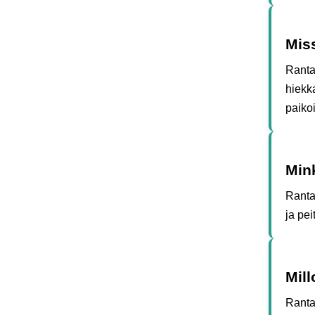
Mis
Rantaw
hiekka
paikoi
Mink
Rantaw
ja pei
Mill
Ranta