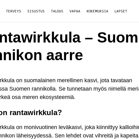
TERVEYS
SISUSTUS
TALOUS
VAPAA
KOKEMUKSIA
LAPSET
ntawirkkula – Suo
nnikon aarre
kkula on suomalainen merellinen kasvi, jota tavataan
ssa Suomen rannikolla. Se tunnetaan myös nimellä meri
ärkeä osa meren ekosysteemiä.
on rantawirkkula?
kkula on monivuotinen leväkasvi, joka kiinnittyy kallioihi
annikon läheisyydessä. Sen lehdet ovat vihreitä ja kapeita,