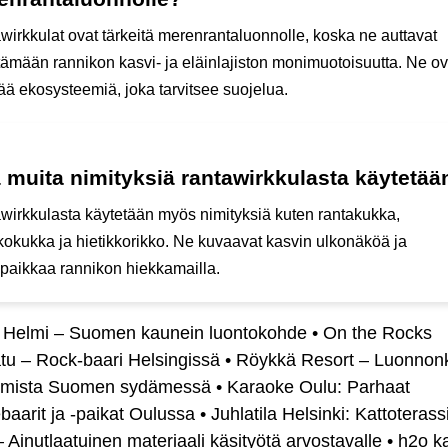
wirkkulat ovat tärkeitä merenrantaluonnolle, koska ne auttavat
itämään rannikon kasvi- ja eläinlajiston monimuotoisuutta. Ne o
ää ekosysteemiä, joka tarvitsee suojelua.
 muita nimityksiä rantawirkkulasta käytetää
wirkkulasta käytetään myös nimityksiä kuten rantakukka,
kkokukka ja hietikkorikko. Ne kuvaavat kasvin ulkonäköä ja
paikkaa rannikon hiekkamailla.
 Helmi – Suomen kaunein luontokohde
•
On the Rocks
tu – Rock-baari Helsingissä
•
Röykkä Resort – Luonnon
umista Suomen sydämessä
•
Karaoke Oulu: Parhaat
aarit ja -paikat Oulussa
•
Juhlatila Helsinki: Kattoterass
 Ainutlaatuinen materiaali käsityötä arvostavalle
•
h2o k