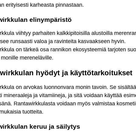
n erityisesti karheasta pinnastaan.
irkkulan elinympäristö
kkula viihtyy parhaiten kalkkipitoisilla alustoilla merenra
tsee runsaasti valoa ja ravinteita kasvaakseen hyvin.
kkula on tärkeä osa rannikon ekosysteemiä tarjoten suo
 monille mereneläville.
wirkkulan hyödyt ja käyttötarkoitukset
rkkula on arvokas luonnonvara monin tavoin. Se sisältä
i mineraaleja ja vitamiineja, ja sitä voidaan käyttää esim
isänä. Rantawirkkulasta voidaan myös valmistaa kosmeti
ukaisia tuotteita.
irkkulan keruu ja säilytys