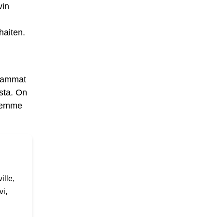
vin
haiten.
seammat
sta. On
ksemme
ille,
vi,