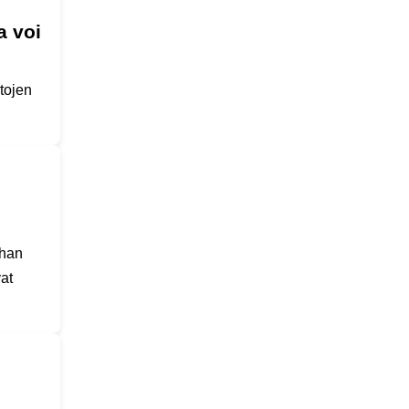
a voi
tojen
ahan
at