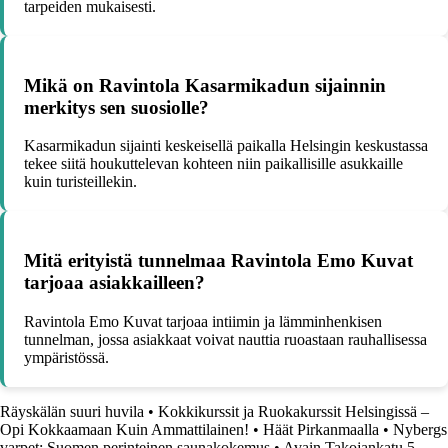
tarpeiden mukaisesti.
Mikä on Ravintola Kasarmikadun sijainnin
merkitys sen suosiolle?
Kasarmikadun sijainti keskeisellä paikalla Helsingin keskustassa
tekee siitä houkuttelevan kohteen niin paikallisille asukkaille
kuin turisteillekin.
Mitä erityistä tunnelmaa Ravintola Emo Kuvat
tarjoaa asiakkailleen?
Ravintola Emo Kuvat tarjoaa intiimin ja lämminhenkisen
tunnelman, jossa asiakkaat voivat nauttia ruoastaan rauhallisessa
ympäristössä.
Räyskälän suuri huvila
•
Kokkikurssit ja Ruokakurssit Helsingissä –
Opi Kokkaamaan Kuin Ammattilainen!
•
Häät Pirkanmaalla
•
Nybergs
varpet: Suomen perinteinen saunakokemus
•
Avain Takojankatu 5