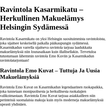
Ravintola Kasarmikatu –
Herkullinen Makuelämys
Helsingin Sydämessä
Ravintola Kasarmikatu on yksi Helsingin suosituimmista ravintoloista,
joka sijaitsee keskeisellä paikalla pääkaupungin sydämessä.
Kasarmikadun varrella sijaitseva ravintola tarjoaa laadukkaita
makuelämyksiä niin lounasaikaan kuin illallisellakin. Tervetuloa
tutustumaan lähemmin ravintola Emo Kuviin ja Kasarmikadun
ravintolatarjontaan!
Ravintola Emo Kuvat – Tuttuja Ja Uusia
Makuelämyksiä
Ravintola Emo Kuvat on Kasarmikadun legendaarinen ruokapaikka,
joka tunnetaan monipuolisesta ja herkullisesta ruokalajien
valikoimastaan. Ravintola Emo Kuvat tarjoaa asiakkailleen niin
perinteisiä suomalaisia makuja kuin myös moderneja makuelämyksiä
upeasti yhdistäen.