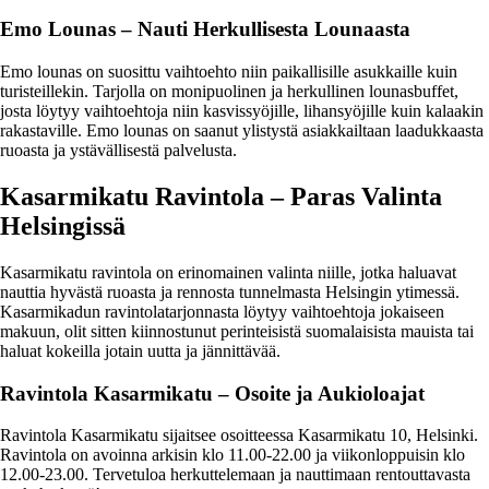
Emo Lounas – Nauti Herkullisesta Lounaasta
Emo lounas on suosittu vaihtoehto niin paikallisille asukkaille kuin
turisteillekin. Tarjolla on monipuolinen ja herkullinen lounasbuffet,
josta löytyy vaihtoehtoja niin kasvissyöjille, lihansyöjille kuin kalaakin
rakastaville. Emo lounas on saanut ylistystä asiakkailtaan laadukkaasta
ruoasta ja ystävällisestä palvelusta.
Kasarmikatu Ravintola – Paras Valinta
Helsingissä
Kasarmikatu ravintola on erinomainen valinta niille, jotka haluavat
nauttia hyvästä ruoasta ja rennosta tunnelmasta Helsingin ytimessä.
Kasarmikadun ravintolatarjonnasta löytyy vaihtoehtoja jokaiseen
makuun, olit sitten kiinnostunut perinteisistä suomalaisista mauista tai
haluat kokeilla jotain uutta ja jännittävää.
Ravintola Kasarmikatu – Osoite ja Aukioloajat
Ravintola Kasarmikatu sijaitsee osoitteessa Kasarmikatu 10, Helsinki.
Ravintola on avoinna arkisin klo 11.00-22.00 ja viikonloppuisin klo
12.00-23.00. Tervetuloa herkuttelemaan ja nauttimaan rentouttavasta