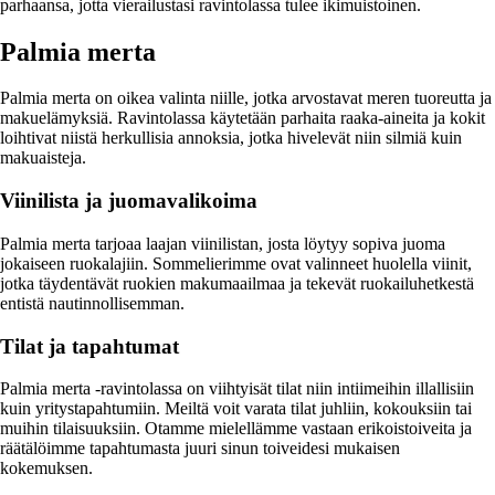
parhaansa, jotta vierailustasi ravintolassa tulee ikimuistoinen.
Palmia merta
Palmia merta on oikea valinta niille, jotka arvostavat meren tuoreutta ja
makuelämyksiä. Ravintolassa käytetään parhaita raaka-aineita ja kokit
loihtivat niistä herkullisia annoksia, jotka hivelevät niin silmiä kuin
makuaisteja.
Viinilista ja juomavalikoima
Palmia merta tarjoaa laajan viinilistan, josta löytyy sopiva juoma
jokaiseen ruokalajiin. Sommelierimme ovat valinneet huolella viinit,
jotka täydentävät ruokien makumaailmaa ja tekevät ruokailuhetkestä
entistä nautinnollisemman.
Tilat ja tapahtumat
Palmia merta -ravintolassa on viihtyisät tilat niin intiimeihin illallisiin
kuin yritystapahtumiin. Meiltä voit varata tilat juhliin, kokouksiin tai
muihin tilaisuuksiin. Otamme mielellämme vastaan erikoistoiveita ja
räätälöimme tapahtumasta juuri sinun toiveidesi mukaisen
kokemuksen.