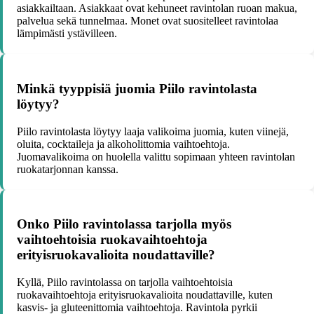
asiakkailtaan. Asiakkaat ovat kehuneet ravintolan ruoan makua,
palvelua sekä tunnelmaa. Monet ovat suositelleet ravintolaa
lämpimästi ystävilleen.
Minkä tyyppisiä juomia Piilo ravintolasta
löytyy?
Piilo ravintolasta löytyy laaja valikoima juomia, kuten viinejä,
oluita, cocktaileja ja alkoholittomia vaihtoehtoja.
Juomavalikoima on huolella valittu sopimaan yhteen ravintolan
ruokatarjonnan kanssa.
Onko Piilo ravintolassa tarjolla myös
vaihtoehtoisia ruokavaihtoehtoja
erityisruokavalioita noudattaville?
Kyllä, Piilo ravintolassa on tarjolla vaihtoehtoisia
ruokavaihtoehtoja erityisruokavalioita noudattaville, kuten
kasvis- ja gluteenittomia vaihtoehtoja. Ravintola pyrkii