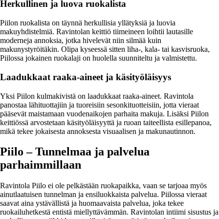
Herkullinen ja luova ruokalista
Piilon ruokalista on täynnä herkullisia yllätyksiä ja luovia
makuyhdistelmiä. Ravintolan keittiö tiimeineen loihtii lautasille
moderneja annoksia, jotka hivelevät niin silmää kuin
makunystyröitäkin. Olipa kyseessä sitten liha-, kala- tai kasvisruoka,
Piilossa jokainen ruokalaji on huolella suunniteltu ja valmistettu.
Laadukkaat raaka-aineet ja käsityöläisyys
Yksi Piilon kulmakivistä on laadukkaat raaka-aineet. Ravintola
panostaa lähituottajiin ja tuoreisiin sesonkituotteisiin, jotta vieraat
pääsevät maistamaan vuodenaikojen parhaita makuja. Lisäksi Piilon
keittiössä arvostetaan käsityöläisyyttä ja ruoan taiteellista esillepanoa,
mikä tekee jokaisesta annoksesta visuaalisen ja makunautinnon.
Piilo – Tunnelmaa ja palvelua
parhaimmillaan
Ravintola Piilo ei ole pelkästään ruokapaikka, vaan se tarjoaa myös
ainutlaatuisen tunnelman ja ensiluokkaista palvelua. Piilossa vieraat
saavat aina ystävällistä ja huomaavaista palvelua, joka tekee
ruokailuhetkestä entistä miellyttävämmän. Ravintolan intiimi sisustus ja