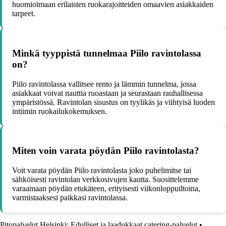
huomioimaan erilaisten ruokarajoitteiden omaavien asiakkaiden
tarpeet.
Minkä tyyppistä tunnelmaa Piilo ravintolassa
on?
Piilo ravintolassa vallitsee rento ja lämmin tunnelma, jossa
asiakkaat voivat nauttia ruoastaan ja seurastaan rauhallisessa
ympäristössä. Ravintolan sisustus on tyylikäs ja viihtyisä luoden
intiimin ruokailukokemuksen.
Miten voin varata pöydän Piilo ravintolasta?
Voit varata pöydän Piilo ravintolasta joko puhelimitse tai
sähköisesti ravintolan verkkosivujen kautta. Suosittelemme
varaamaan pöydän etukäteen, erityisesti viikonloppuiltoina,
varmistaaksesi paikkasi ravintolassa.
Pitopalvelut Helsinki: Edulliset ja laadukkaat catering-palvelut
•