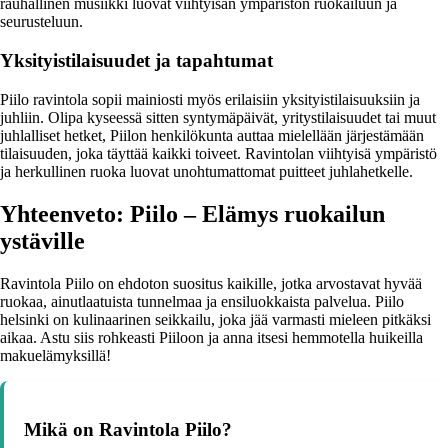
rauhallinen musiikki luovat viihtyisän ympäristön ruokailuun ja
seurusteluun.
Yksityistilaisuudet ja tapahtumat
Piilo ravintola sopii mainiosti myös erilaisiin yksityistilaisuuksiin ja
juhliin. Olipa kyseessä sitten syntymäpäivät, yritystilaisuudet tai muut
juhlalliset hetket, Piilon henkilökunta auttaa mielellään järjestämään
tilaisuuden, joka täyttää kaikki toiveet. Ravintolan viihtyisä ympäristö
ja herkullinen ruoka luovat unohtumattomat puitteet juhlahetkelle.
Yhteenveto: Piilo – Elämys ruokailun
ystäville
Ravintola Piilo on ehdoton suositus kaikille, jotka arvostavat hyvää
ruokaa, ainutlaatuista tunnelmaa ja ensiluokkaista palvelua. Piilo
helsinki on kulinaarinen seikkailu, joka jää varmasti mieleen pitkäksi
aikaa. Astu siis rohkeasti Piiloon ja anna itsesi hemmotella huikeilla
makuelämyksillä!
Mikä on Ravintola Piilo?