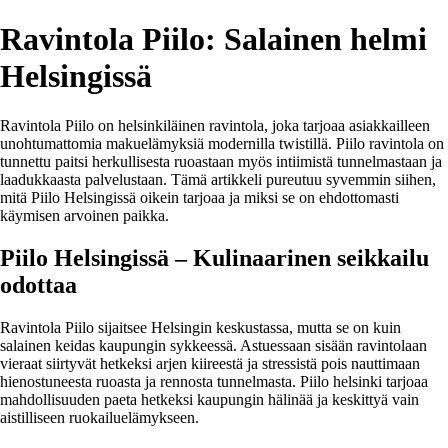
Ravintola Piilo: Salainen helmi
Helsingissä
Ravintola Piilo on helsinkiläinen ravintola, joka tarjoaa asiakkailleen
unohtumattomia makuelämyksiä modernilla twistillä. Piilo ravintola on
tunnettu paitsi herkullisesta ruoastaan myös intiimistä tunnelmastaan ja
laadukkaasta palvelustaan. Tämä artikkeli pureutuu syvemmin siihen,
mitä Piilo Helsingissä oikein tarjoaa ja miksi se on ehdottomasti
käymisen arvoinen paikka.
Piilo Helsingissä – Kulinaarinen seikkailu
odottaa
Ravintola Piilo sijaitsee Helsingin keskustassa, mutta se on kuin
salainen keidas kaupungin sykkeessä. Astuessaan sisään ravintolaan
vieraat siirtyvät hetkeksi arjen kiireestä ja stressistä pois nauttimaan
hienostuneesta ruoasta ja rennosta tunnelmasta. Piilo helsinki tarjoaa
mahdollisuuden paeta hetkeksi kaupungin hälinää ja keskittyä vain
aistilliseen ruokailuelämykseen.