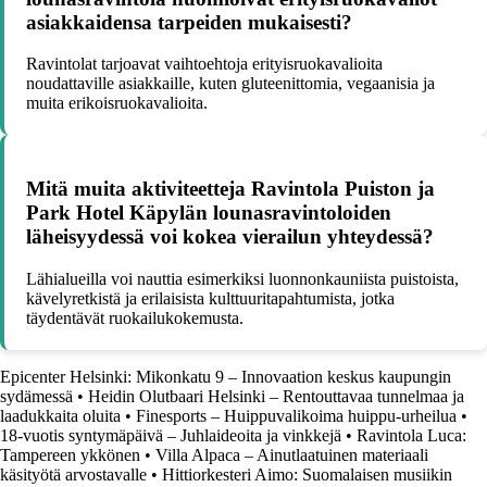
asiakkaidensa tarpeiden mukaisesti?
Ravintolat tarjoavat vaihtoehtoja erityisruokavalioita
noudattaville asiakkaille, kuten gluteenittomia, vegaanisia ja
muita erikoisruokavalioita.
Mitä muita aktiviteetteja Ravintola Puiston ja
Park Hotel Käpylän lounasravintoloiden
läheisyydessä voi kokea vierailun yhteydessä?
Lähialueilla voi nauttia esimerkiksi luonnonkauniista puistoista,
kävelyretkistä ja erilaisista kulttuuritapahtumista, jotka
täydentävät ruokailukokemusta.
Epicenter Helsinki: Mikonkatu 9 – Innovaation keskus kaupungin
sydämessä
•
Heidin Olutbaari Helsinki – Rentouttavaa tunnelmaa ja
laadukkaita oluita
•
Finesports – Huippuvalikoima huippu-urheilua
•
18-vuotis syntymäpäivä – Juhlaideoita ja vinkkejä
•
Ravintola Luca:
Tampereen ykkönen
•
Villa Alpaca – Ainutlaatuinen materiaali
käsityötä arvostavalle
•
Hittiorkesteri Aimo: Suomalaisen musiikin