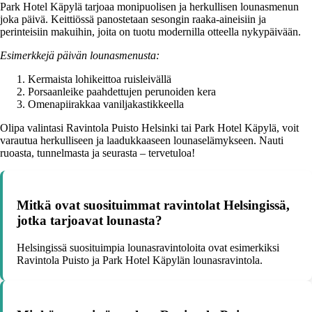
Park Hotel Käpylä tarjoaa monipuolisen ja herkullisen lounasmenun
joka päivä. Keittiössä panostetaan sesongin raaka-aineisiin ja
perinteisiin makuihin, joita on tuotu modernilla otteella nykypäivään.
Esimerkkejä päivän lounasmenusta:
Kermaista lohikeittoa ruisleivällä
Porsaanleike paahdettujen perunoiden kera
Omenapiirakkaa vaniljakastikkeella
Olipa valintasi Ravintola Puisto Helsinki tai Park Hotel Käpylä, voit
varautua herkulliseen ja laadukkaaseen lounaselämykseen. Nauti
ruoasta, tunnelmasta ja seurasta – tervetuloa!
Mitkä ovat suosituimmat ravintolat Helsingissä,
jotka tarjoavat lounasta?
Helsingissä suosituimpia lounasravintoloita ovat esimerkiksi
Ravintola Puisto ja Park Hotel Käpylän lounasravintola.