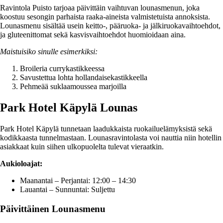
Ravintola Puisto tarjoaa päivittäin vaihtuvan lounasmenun, joka
koostuu sesongin parhaista raaka-aineista valmistetuista annoksista.
Lounasmenu sisältää usein keitto-, pääruoka- ja jälkiruokavaihtoehdot,
ja gluteenittomat sekä kasvisvaihtoehdot huomioidaan aina.
Maistuisiko sinulle esimerkiksi:
Broileria currykastikkeessa
Savustettua lohta hollandaisekastikkeella
Pehmeää suklaamoussea marjoilla
Park Hotel Käpylä Lounas
Park Hotel Käpylä tunnetaan laadukkaista ruokailuelämyksistä sekä
kodikkaasta tunnelmastaan. Lounasravintolasta voi nauttia niin hotellin
asiakkaat kuin siihen ulkopuolelta tulevat vieraatkin.
Aukioloajat:
Maanantai – Perjantai: 12:00 – 14:30
Lauantai – Sunnuntai: Suljettu
Päivittäinen Lounasmenu