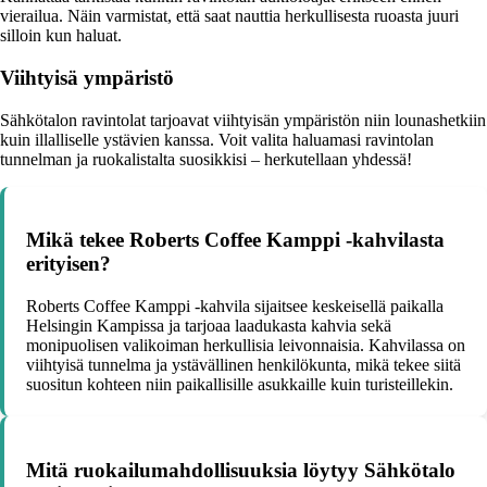
vierailua. Näin varmistat, että saat nauttia herkullisesta ruoasta juuri
silloin kun haluat.
Viihtyisä ympäristö
Sähkötalon ravintolat tarjoavat viihtyisän ympäristön niin lounashetkiin
kuin illalliselle ystävien kanssa. Voit valita haluamasi ravintolan
tunnelman ja ruokalistalta suosikkisi – herkutellaan yhdessä!
Mikä tekee Roberts Coffee Kamppi -kahvilasta
erityisen?
Roberts Coffee Kamppi -kahvila sijaitsee keskeisellä paikalla
Helsingin Kampissa ja tarjoaa laadukasta kahvia sekä
monipuolisen valikoiman herkullisia leivonnaisia. Kahvilassa on
viihtyisä tunnelma ja ystävällinen henkilökunta, mikä tekee siitä
suositun kohteen niin paikallisille asukkaille kuin turisteillekin.
Mitä ruokailumahdollisuuksia löytyy Sähkötalo