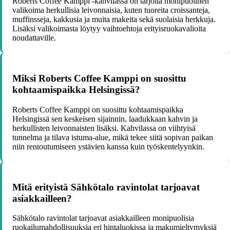
Roberts Coffee Kamppi -kahvilassa on tarjolla monipuolinen
valikoima herkullisia leivonnaisia, kuten tuoreita croissanteja,
muffinsseja, kakkusia ja muita makeita sekä suolaisia herkkuja.
Lisäksi valikoimasta löytyy vaihtoehtoja erityisruokavalioita
noudattaville.
Miksi Roberts Coffee Kamppi on suosittu
kohtaamispaikka Helsingissä?
Roberts Coffee Kamppi on suosittu kohtaamispaikka
Helsingissä sen keskeisen sijainnin, laadukkaan kahvin ja
herkullisten leivonnaisten lisäksi. Kahvilassa on viihtyisä
tunnelma ja tilava istuma-alue, mikä tekee siitä sopivan paikan
niin rentoutumiseen ystävien kanssa kuin työskentelyynkin.
Mitä erityistä Sähkötalo ravintolat tarjoavat
asiakkailleen?
Sähkötalo ravintolat tarjoavat asiakkailleen monipuolisia
ruokailumahdollisuuksia eri hintaluokissa ja makumieltymyksiä