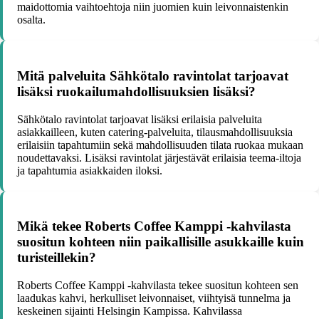
maidottomia vaihtoehtoja niin juomien kuin leivonnaistenkin
osalta.
Mitä palveluita Sähkötalo ravintolat tarjoavat
lisäksi ruokailumahdollisuuksien lisäksi?
Sähkötalo ravintolat tarjoavat lisäksi erilaisia palveluita
asiakkailleen, kuten catering-palveluita, tilausmahdollisuuksia
erilaisiin tapahtumiin sekä mahdollisuuden tilata ruokaa mukaan
noudettavaksi. Lisäksi ravintolat järjestävät erilaisia teema-iltoja
ja tapahtumia asiakkaiden iloksi.
Mikä tekee Roberts Coffee Kamppi -kahvilasta
suositun kohteen niin paikallisille asukkaille kuin
turisteillekin?
Roberts Coffee Kamppi -kahvilasta tekee suositun kohteen sen
laadukas kahvi, herkulliset leivonnaiset, viihtyisä tunnelma ja
keskeinen sijainti Helsingin Kampissa. Kahvilassa