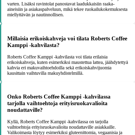
varten. Lisäksi ravintolat panostavat laadukkaisiin raaka-
aineisiin ja asiakaspalveluun, mikä tekee ruokailukokemuksesta
miellyttävän ja nautinnollisen.
Millaisia erikoiskahveja voi tilata Roberts Coffee
Kamppi -kahvilasta?
Roberts Coffee Kamppi -kahvilasta voi tilata erilaisia
erikoiskahveja, kuten esimerkiksi maustettua lattea, jäähdytettyä
kahvia eri makuvaihtoehdoilla sekä erikoiskahvijuomia
kausittain vaihtuvilla makuyhdistelmillä.
Onko Roberts Coffee Kamppi -kahvilassa
tarjolla vaihtoehtoja erityisruokavalioita
noudattaville?
Kyllä, Roberts Coffee Kamppi -kahvilassa on tarjolla
vaihtoehtoja erityisruokavalioita noudattaville asiakkaille.
Valikoimasta löytyy esimerkiksi gluteenittomia, vegaanisia ja