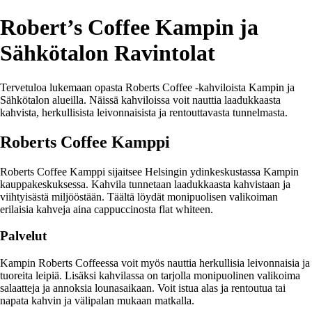
Robert’s Coffee Kampin ja
Sähkötalon Ravintolat
Tervetuloa lukemaan opasta Roberts Coffee -kahviloista Kampin ja
Sähkötalon alueilla. Näissä kahviloissa voit nauttia laadukkaasta
kahvista, herkullisista leivonnaisista ja rentouttavasta tunnelmasta.
Roberts Coffee Kamppi
Roberts Coffee Kamppi sijaitsee Helsingin ydinkeskustassa Kampin
kauppakeskuksessa. Kahvila tunnetaan laadukkaasta kahvistaan ja
viihtyisästä miljööstään. Täältä löydät monipuolisen valikoiman
erilaisia kahveja aina cappuccinosta flat whiteen.
Palvelut
Kampin Roberts Coffeessa voit myös nauttia herkullisia leivonnaisia ja
tuoreita leipiä. Lisäksi kahvilassa on tarjolla monipuolinen valikoima
salaatteja ja annoksia lounasaikaan. Voit istua alas ja rentoutua tai
napata kahvin ja välipalan mukaan matkalla.