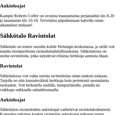
Aukioloajat
Kampin Roberts Coffee on avoinna maanantaista perjantaihin klo 8-20
ja lauantaisin klo 10-18. Tervetuloa piipahtamaan kahvilla oman
aikataulusi mukaan!
Sähkötalo Ravintolat
Sähkötalo on toinen suosittu kohde Helsingin keskustassa, ja siellä voit
nauttia monipuolisista ruokailumahdollisuuksista. Sähkötalossa on
useita ravintoloita, jotka tarjoilevat erilaisia herkkuja aamusta iltaan.
Ravintolat
Sähkötalossa voit valita useista ravintoloista oman makusi mukaan.
Tarjolla on niin kansainvälisiä herkkuja kuin perinteistä suomalaista
ruokaakin. Voit herkutella sushilla, hampurilaisilla, pastalla tai
vaikkapa raikkaalla salaattilounaalla.
Aukioloajat
Sähkötalon ravintoloiden aukioloajat vaihtelevat ravintolakohtaisesti.
Kannattaa tarkistaa kunkin ravintolan aukioloajat erikseen ennen