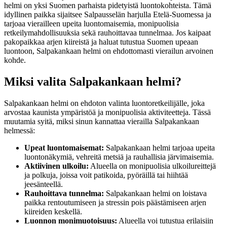
helmi on yksi Suomen parhaista pidetyistä luontokohteista. Tämä
idyllinen paikka sijaitsee Salpausselän harjulla Etelä-Suomessa ja
tarjoaa vierailleen upeita luontomaisemia, monipuolisia
retkeilymahdollisuuksia sekä rauhoittavaa tunnelmaa. Jos kaipaat
pakopaikkaa arjen kiireistä ja haluat tutustua Suomen upeaan
luontoon, Salpakankaan helmi on ehdottomasti vierailun arvoinen
kohde.
Miksi valita Salpakankaan helmi?
Salpakankaan helmi on ehdoton valinta luontoretkeilijälle, joka
arvostaa kaunista ympäristöä ja monipuolisia aktiviteetteja. Tässä
muutamia syitä, miksi sinun kannattaa vierailla Salpakankaan
helmessä:
Upeat luontomaisemat:
Salpakankaan helmi tarjoaa upeita
luontonäkymiä, vehreitä metsiä ja rauhallisia järvimaisemia.
Aktiivinen ulkoilu:
Alueella on monipuolisia ulkoilureittejä
ja polkuja, joissa voit patikoida, pyöräillä tai hiihtää
jeesänteellä.
Rauhoittava tunnelma:
Salpakankaan helmi on loistava
paikka rentoutumiseen ja stressin pois päästämiseen arjen
kiireiden keskellä.
Luonnon monimuotoisuus:
Alueella voi tutustua erilaisiin