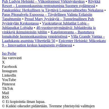
Pub Ludvig Helsinki – Viikonloppusi Virkistyskeskus
•
Röykkä
Resort – Luonnonkaunista rentoutumista Suomen sydämessä
•
Patakunkku: Herkullinen ja Täyttävä Lounasvaihtoehto Nekalassa
•
Paras Pitopalvelu Espoossa – Täydellinen Valinta Erilaisiin
Tapahtumiin
•
Proud Mary Jyväskylä – Tunnelmallinen Pub
Jyväskylän Keskustassa
•
Vuokrattavat Juhlatilat Lohja –
Juhlapaikat Lohjalta
•
40-vuotissyntymäpäivä: Juhlaideoita ja
vinkkejä ikimuistoisiin juhliin
•
Katajistonranta – Ihastuttava
lomakohde luonnonkauniissa ympäristössä
•
Villa Grande Vantaa –
Laadukasta asumista Vihertiellä 50
•
Epicenter Helsinki: Mikonkatu
9 – Innovaation keskus kaupungin sydämessä
•
I
so
P
erhe
Jaa varovasti
X
Facebook
Instagram
LinkedIn
YouTube
Pinterest
TikTok
Mail
RSS
© Ei kopiointia ilman lupaa.
© Kaikki oikeudet pidätetään. Teemme yhteistyötä valittujen