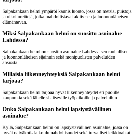
Salpakankaan helmi ympäröi kaunis luonto, jossa on metsiä, puistoja
ja ulkoilureittejä, jotka mahdollistavat aktiivisen ja luonnonläheisen
elämäntavan.
Miksi Salpakankaan helmi on suosittu asuinalue
Lahdessa?
Salpakankaan helmi on suosittu asuinalue Lahdessa sen rauhallisen
ja luonnonläheisen sijainnin sekä monipuolisten palveluiden
ansiosta.
Millaisia liikenneyhteyksiä Salpakankaan helmi
tarjoaa?
Salpakankaan helmi tarjoaa hyvät liikenneyhteydet eri puolille
kaupunkia sekä lähelle sijaitseville työpaikoille ja palveluihin.
Onko Salpakankaan helmi lapsiystävällinen
asuinalue?
Kyllä, Salpakankaan helmi on lapsiystävällinen asuinalue, jossa on
hyvät päiväkoti- ja koulumahdollisuudet sekä turvalliset leikkipaikat