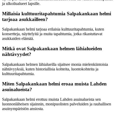
ja ulkoilualueet lapsille.
Millaisia kulttuuritapahtumia Salpakankaan helmi
tarjoaa asukkailleen?
Salpakankaan helmi tarjoaa erilaisia kulttuuritapahtumia, kuten
konsertteja, näyttelyitä ja muita tapahtumia, jotka rikastuttavat
asukkaiden elämää.
Mitkä ovat Salpakankaan helmen lähialueiden
nähtävyydet?
Salpakankaan helmen lähialueilla sijaitsee monia mielenkiintoisia
nähtävyyksiä, kuten historiallisia kohteita, luontokohteita ja
kulttuuritapahtumia.
Miten Salpakankaan helmi eroaa muista Lahden
asuinalueista?
Salpakankaan helmi erottuu muista Lahden asuinalueista sen
luonnonläheisen sijainnin, monipuolisten palveluiden ja rauhallisen
asuinympäristön ansiosta.