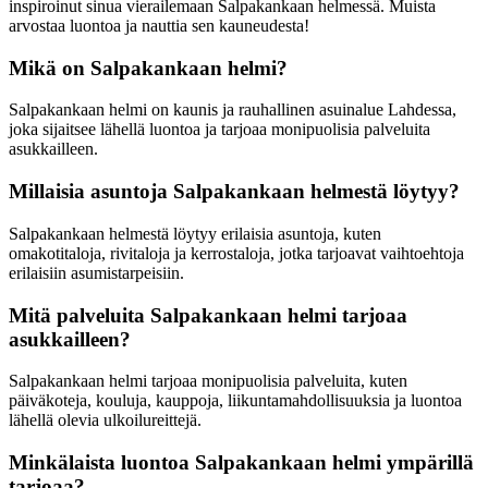
inspiroinut sinua vierailemaan Salpakankaan helmessä. Muista
arvostaa luontoa ja nauttia sen kauneudesta!
Mikä on Salpakankaan helmi?
Salpakankaan helmi on kaunis ja rauhallinen asuinalue Lahdessa,
joka sijaitsee lähellä luontoa ja tarjoaa monipuolisia palveluita
asukkailleen.
Millaisia asuntoja Salpakankaan helmestä löytyy?
Salpakankaan helmestä löytyy erilaisia asuntoja, kuten
omakotitaloja, rivitaloja ja kerrostaloja, jotka tarjoavat vaihtoehtoja
erilaisiin asumistarpeisiin.
Mitä palveluita Salpakankaan helmi tarjoaa
asukkailleen?
Salpakankaan helmi tarjoaa monipuolisia palveluita, kuten
päiväkoteja, kouluja, kauppoja, liikuntamahdollisuuksia ja luontoa
lähellä olevia ulkoilureittejä.
Minkälaista luontoa Salpakankaan helmi ympärillä
tarjoaa?