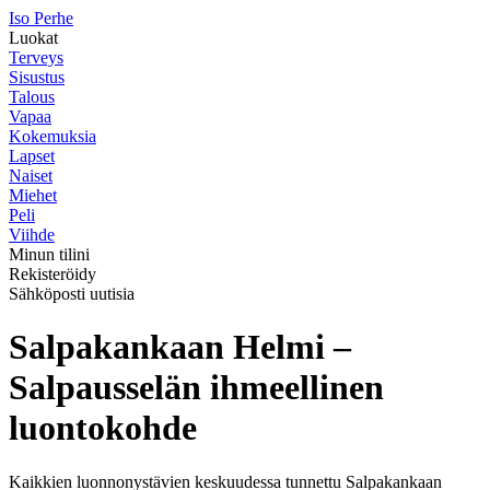
I
so
P
erhe
Luokat
Terveys
Sisustus
Talous
Vapaa
Kokemuksia
Lapset
Naiset
Miehet
Peli
Viihde
Minun tilini
Rekisteröidy
Sähköposti uutisia
Salpakankaan Helmi –
Salpausselän ihmeellinen
luontokohde
Kaikkien luonnonystävien keskuudessa tunnettu Salpakankaan