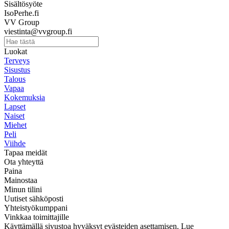
Sisältösyöte
IsoPerhe.fi
VV Group
viestinta@vvgroup.fi
Luokat
Terveys
Sisustus
Talous
Vapaa
Kokemuksia
Lapset
Naiset
Miehet
Peli
Viihde
Tapaa meidät
Ota yhteyttä
Paina
Mainostaa
Minun tilini
Uutiset sähköposti
Yhteistyökumppani
Vinkkaa toimittajille
Käyttämällä sivustoa hyväksyt evästeiden asettamisen. Lue