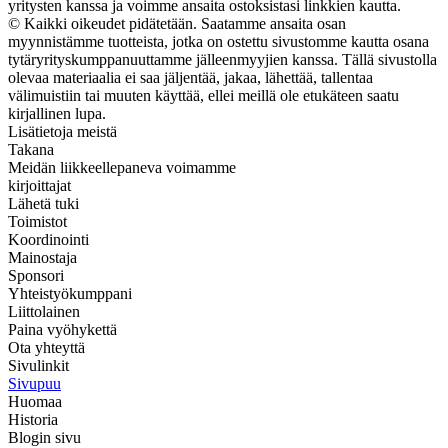
yritysten kanssa ja voimme ansaita ostoksistasi linkkien kautta.
© Kaikki oikeudet pidätetään. Saatamme ansaita osan
myynnistämme tuotteista, jotka on ostettu sivustomme kautta osana
tytäryrityskumppanuuttamme jälleenmyyjien kanssa. Tällä sivustolla
olevaa materiaalia ei saa jäljentää, jakaa, lähettää, tallentaa
välimuistiin tai muuten käyttää, ellei meillä ole etukäteen saatu
kirjallinen lupa.
Lisätietoja meistä
Takana
Meidän liikkeellepaneva voimamme
kirjoittajat
Lähetä tuki
Toimistot
Koordinointi
Mainostaja
Sponsori
Yhteistyökumppani
Liittolainen
Paina vyöhykettä
Ota yhteyttä
Sivulinkit
Sivupuu
Huomaa
Historia
Blogin sivu