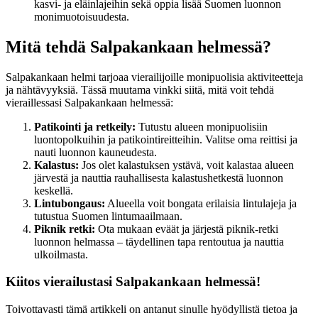
kasvi- ja eläinlajeihin sekä oppia lisää Suomen luonnon
monimuotoisuudesta.
Mitä tehdä Salpakankaan helmessä?
Salpakankaan helmi tarjoaa vierailijoille monipuolisia aktiviteetteja
ja nähtävyyksiä. Tässä muutama vinkki siitä, mitä voit tehdä
vieraillessasi Salpakankaan helmessä:
Patikointi ja retkeily:
Tutustu alueen monipuolisiin
luontopolkuihin ja patikointireitteihin. Valitse oma reittisi ja
nauti luonnon kauneudesta.
Kalastus:
Jos olet kalastuksen ystävä, voit kalastaa alueen
järvestä ja nauttia rauhallisesta kalastushetkestä luonnon
keskellä.
Lintubongaus:
Alueella voit bongata erilaisia lintulajeja ja
tutustua Suomen lintumaailmaan.
Piknik retki:
Ota mukaan eväät ja järjestä piknik-retki
luonnon helmassa – täydellinen tapa rentoutua ja nauttia
ulkoilmasta.
Kiitos vierailustasi Salpakankaan helmessä!
Toivottavasti tämä artikkeli on antanut sinulle hyödyllistä tietoa ja