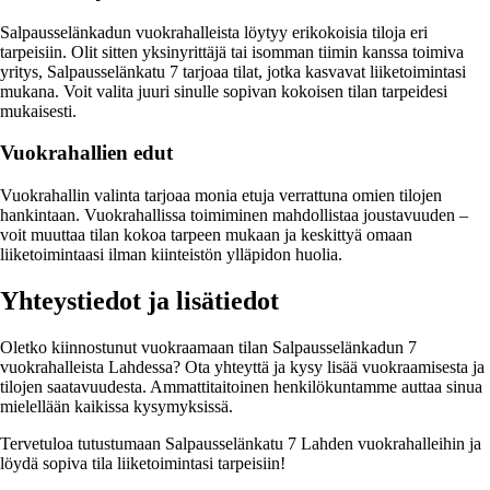
Salpausselänkadun vuokrahalleista löytyy erikokoisia tiloja eri
tarpeisiin. Olit sitten yksinyrittäjä tai isomman tiimin kanssa toimiva
yritys, Salpausselänkatu 7 tarjoaa tilat, jotka kasvavat liiketoimintasi
mukana. Voit valita juuri sinulle sopivan kokoisen tilan tarpeidesi
mukaisesti.
Vuokrahallien edut
Vuokrahallin valinta tarjoaa monia etuja verrattuna omien tilojen
hankintaan. Vuokrahallissa toimiminen mahdollistaa joustavuuden –
voit muuttaa tilan kokoa tarpeen mukaan ja keskittyä omaan
liiketoimintaasi ilman kiinteistön ylläpidon huolia.
Yhteystiedot ja lisätiedot
Oletko kiinnostunut vuokraamaan tilan Salpausselänkadun 7
vuokrahalleista Lahdessa? Ota yhteyttä ja kysy lisää vuokraamisesta ja
tilojen saatavuudesta. Ammattitaitoinen henkilökuntamme auttaa sinua
mielellään kaikissa kysymyksissä.
Tervetuloa tutustumaan Salpausselänkatu 7 Lahden vuokrahalleihin ja
löydä sopiva tila liiketoimintasi tarpeisiin!