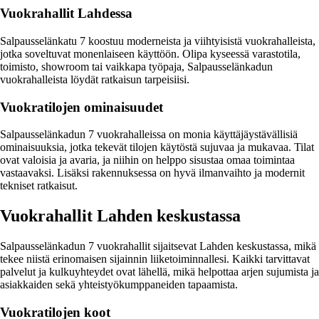
Vuokrahallit Lahdessa
Salpausselänkatu 7 koostuu moderneista ja viihtyisistä vuokrahalleista,
jotka soveltuvat monenlaiseen käyttöön. Olipa kyseessä varastotila,
toimisto, showroom tai vaikkapa työpaja, Salpausselänkadun
vuokrahalleista löydät ratkaisun tarpeisiisi.
Vuokratilojen ominaisuudet
Salpausselänkadun 7 vuokrahalleissa on monia käyttäjäystävällisiä
ominaisuuksia, jotka tekevät tilojen käytöstä sujuvaa ja mukavaa. Tilat
ovat valoisia ja avaria, ja niihin on helppo sisustaa omaa toimintaa
vastaavaksi. Lisäksi rakennuksessa on hyvä ilmanvaihto ja modernit
tekniset ratkaisut.
Vuokrahallit Lahden keskustassa
Salpausselänkadun 7 vuokrahallit sijaitsevat Lahden keskustassa, mikä
tekee niistä erinomaisen sijainnin liiketoiminnallesi. Kaikki tarvittavat
palvelut ja kulkuyhteydet ovat lähellä, mikä helpottaa arjen sujumista ja
asiakkaiden sekä yhteistyökumppaneiden tapaamista.
Vuokratilojen koot