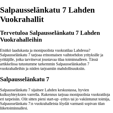
Salpausselänkatu 7 Lahden
Vuokrahallit
Tervetuloa Salpausselänkatu 7 Lahden
Vuokrahalleihin
Etsitkö laadukasta ja monipuolista vuokratilaa Lahdessa?
Salpausselänkatu 7 tarjoaa erinomaisen vaihtoehdon yrityksille ja
yrittäjille, jotka tarvitsevat joustavaa tilaa toiminnalleen. Tässä
artikkelissa tutustumme tarkemmin Salpausselänkadun 7
vuokrahalleihin ja niiden tarjoamiin mahdollisuuksiin.
Salpausselänkatu 7
Salpausselänkatu 7 sijaitsee Lahden keskustassa, hyvien
kulkuyhteyksien varrella. Rakennus tarjoaa monipuolisia vuokratiloja
eri tarpeisiin. Olit sitten pieni start-up -yritys tai jo vakiintunut toimija,
Salpausselänkatu 7:n vuokrahalleista löydät varmasti sopivan tilan
liiketoiminnallesi.