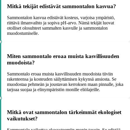
Mitkä tekijät edistävät sammontalon kasvua?
Sammontalon kasvua edistävät kosteus, varjoisa ympäristö,
riittävä ilmanvaihto ja sopiva pH-arvo. Nämä tekijät luovat
otolliset olosuhteet sammalten kasvulle ja sammontalon
muodostumiselle.
Miten sammontalo eroaa muista kasvillisuuden
muodoista?
Sammontalo eroaa muista kasvillisuuden muodoista tiiviin
rakenteensa ja kosteuden säilyttämisen kykynsä ansiosta. Se
muodostaa pehmeän ja joustavan kerroksen maan pinnalle, joka
tarjoaa suojaa ja elinympäristön monille eliölajeille.
Mitkä ovat sammontalon tärkeimmät ekologiset
vaikutukset?
Sammontalo vaikuttaa ekosysteemiin monin tavoin. Se edistää