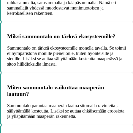
rahkasammalia, sarasammalia ja kääpäsammalia. Nämä eri
sammallajit yhdessä muodostavat monimuotoisen ja
kerroksellisen rakenteen.
Miksi sammontalo on tärkeä ekosysteemille?
Sammontalo on tärkeä ekosysteemille monella tavalla. Se toimii
elinympäristönä monille pieneliöille, kuten hyönteisille ja
sienille. Lisäksi se auttaa säilyttämään kosteutta maaperässä ja
sitoo hiilidioksidia ilmasta.
Miten sammontalo vaikuttaa maaperän
laatuun?
Sammontalo parantaa maaperän laatua sitomalla ravinteita ja
säilyttämällä kosteutta. Lisäksi se auttaa ehkäisemään eroosiota
ja ylläpitämään maaperän rakennetta.