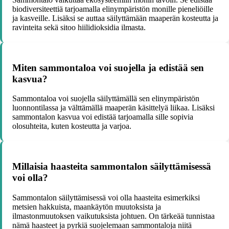
biodiversiteettiä tarjoamalla elinympäristön monille pieneliöille
ja kasveille. Lisäksi se auttaa säilyttämään maaperän kosteutta ja
ravinteita sekä sitoo hiilidioksidia ilmasta.
Miten sammontaloa voi suojella ja edistää sen
kasvua?
Sammontaloa voi suojella säilyttämällä sen elinympäristön
luonnontilassa ja välttämällä maaperän käsittelyä liikaa. Lisäksi
sammontalon kasvua voi edistää tarjoamalla sille sopivia
olosuhteita, kuten kosteutta ja varjoa.
Millaisia haasteita sammontalon säilyttämisessä
voi olla?
Sammontalon säilyttämisessä voi olla haasteita esimerkiksi
metsien hakkuista, maankäytön muutoksista ja
ilmastonmuutoksen vaikutuksista johtuen. On tärkeää tunnistaa
nämä haasteet ja pyrkiä suojelemaan sammontaloja niitä