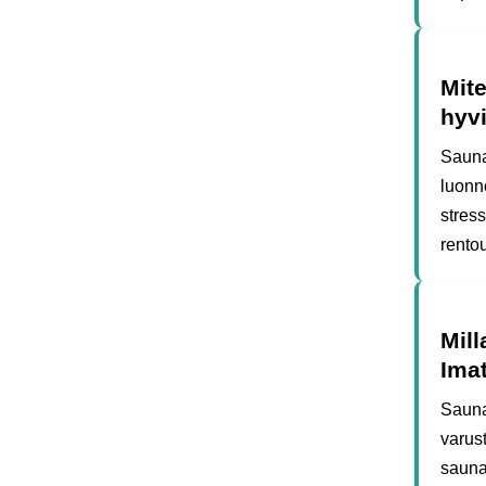
Mite
hyvi
Sauna
luonno
stres
rentou
Mill
Imat
Sauna
varust
sauna