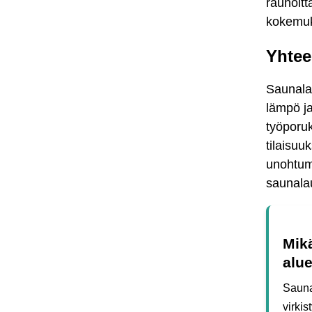
rauhoitt
kokemu
Yhtee
Saunala
lämpö j
työporuk
tilaisuu
unohtuma
saunalau
Mikä
alu
Sauna
virkis