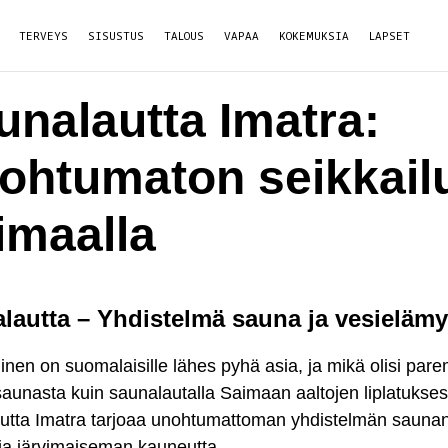
TERVEYS
SISUSTUS
TALOUS
VAPAA
KOKEMUKSIA
LAPSET
unalautta Imatra:
ohtumaton seikkail
imaalla
lautta – Yhdistelmä sauna ja vesieläm
en on suomalaisille lähes pyhä asia, ja mikä olisi pare
saunasta kuin saunalautalla Saimaan aaltojen liplatukse
utta Imatra tarjoaa unohtumattoman yhdistelmän sauna
ja järvimaiseman kauneutta.