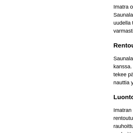
Imatra o
Saunala
uudella 
varmasti
Rento
Saunalau
kanssa.
tekee p
nauttia 
Luonto
Imatran 
rentoutu
rauhoitt