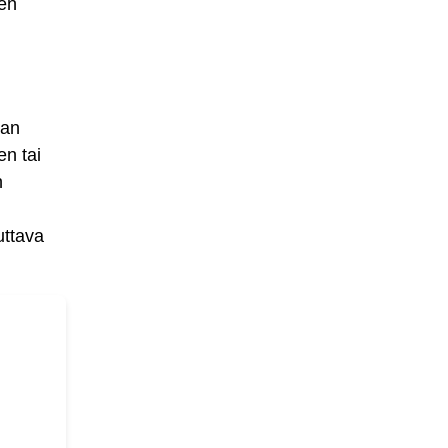
sen
nan
n tai
n
uttava