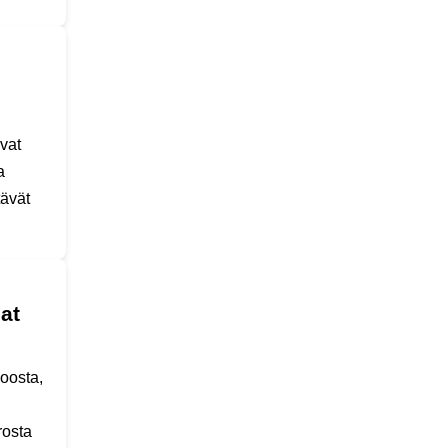
vat
a
tävät
at
oosta,
rosta