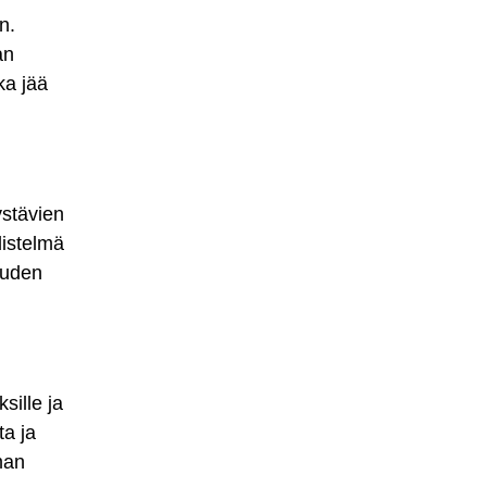
n.
an
ka jää
ystävien
distelmä
uuden
sille ja
ta ja
man