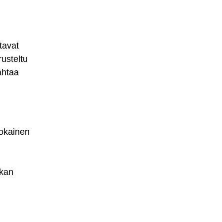
tavat
rusteltu
ahtaa
 jokainen
ukan