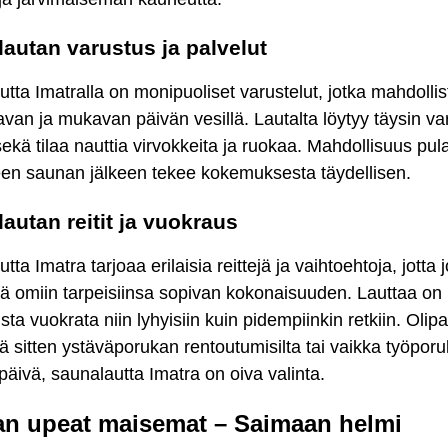
autan varustus ja palvelut
tta Imatralla on monipuoliset varustelut, jotka mahdollis
avan ja mukavan päivän vesillä. Lautalta löytyy täysin va
ekä tilaa nauttia virvokkeita ja ruokaa. Mahdollisuus pul
een saunan jälkeen tekee kokemuksesta täydellisen.
autan reitit ja vuokraus
tta Imatra tarjoaa erilaisia reittejä ja vaihtoehtoja, jotta
ää omiin tarpeisiinsa sopivan kokonaisuuden. Lauttaa on
sta vuokrata niin lyhyisiin kuin pidempiinkin retkiin. Olipa
 sitten ystäväporukan rentoutumisilta tai vaikka työpor
späivä, saunalautta Imatra on oiva valinta.
an upeat maisemat – Saimaan helmi