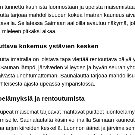
n tunnettu kauniista luonnostaan ja upeista maisemistaa
utta tarjoaa mahdollisuuden kokea Imatran kauneus aiv
tavalla. Seilatessa Saimaan aalloilla avautuu näkymä, jo
 mieleen pitkäksi aikaa.
uttava kokemus ystävien kesken
tta Imatralla on loistava tapa viettää rentouttava päivä 
 Saunan lämpö, järviveden viileyden ja hyvän seuran yh
äivästä unohtumattoman. Saunalautta tarjoaa mahdollis
yhteisestä ajasta upeassa ympäristössä.
elämyksiä ja rentoutumista
upeat maisemat tarjoavat mahtavat puitteet luontoelämyk
miselle. Saunalautalta käsin voi ihailla Saimaan kauneut
ua arjen kiireiden keskellä. Luonnon äänet ja järvimaise