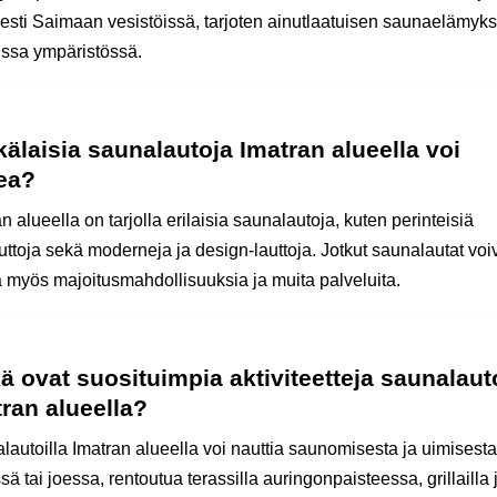
isesti Saimaan vesistöissä, tarjoten ainutlaatuisen saunaelämyk
issa ympäristössä.
älaisia saunalautoja Imatran alueella voi
ea?
n alueella on tarjolla erilaisia saunalautoja, kuten perinteisiä
uttoja sekä moderneja ja design-lauttoja. Jotkut saunalautat voi
ta myös majoitusmahdollisuuksia ja muita palveluita.
ä ovat suosituimpia aktiviteetteja saunalauto
ran alueella?
lautoilla Imatran alueella voi nauttia saunomisesta ja uimisesta
sä tai joessa, rentoutua terassilla auringonpaisteessa, grillailla 