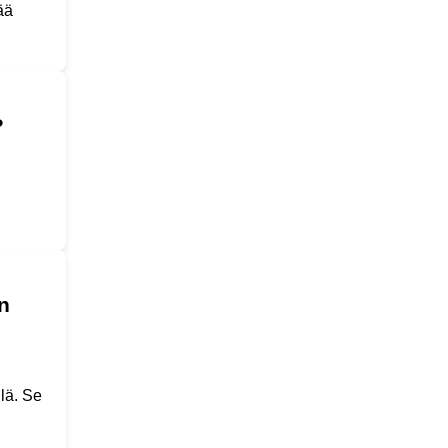
ää
?
n
lä. Se