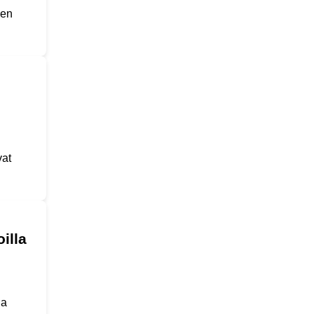
sen
vat
illa
ja