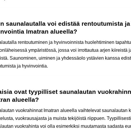
n saunalautalla voi edistää rentoutumista ja
nvointia Imatran alueella?
lautalla rentoutuminen ja hyvinvoinnista huolehtiminen tapahtu
nläheisessä ympäristössä, jossa voi irrottautua arjen kiireistä j
sistä. Saunominen, uiminen ja yhdessäolo ystävien kanssa edis
tumista ja hyvinvointia.
aisia ovat tyypilliset saunalautan vuokrahinn
ran alueella?
lautan vuokrahinnat Imatran alueella vaihtelevat saunalautan k
elusta, vuokrausajasta ja muista tekijöistä riippuen. Tyypillisesti
lautan vuokrahinta voi olla esimerkiksi muutamasta sadasta eu