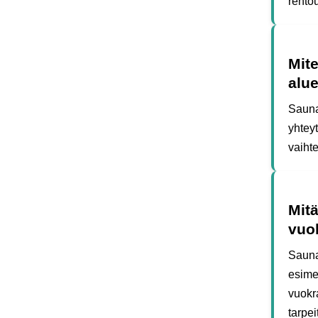
rento
Mit
alue
Sauna
yhtey
vaihte
Mit
vuo
Sauna
esimer
vuokr
tarpei