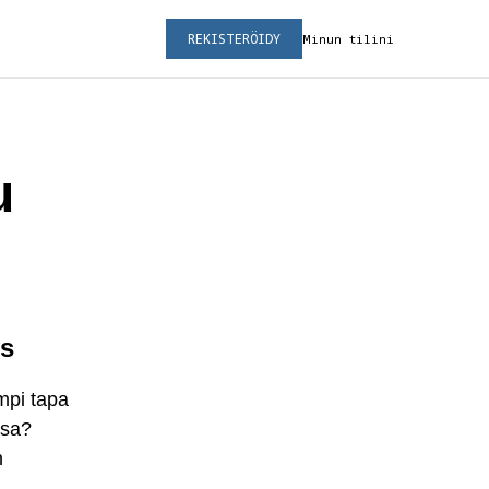
REKISTERÖIDY
Minun tilini
u
ys
mpi tapa
ssa?
n