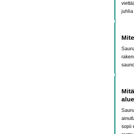
viettä
juhlia
Mit
Sauna
rakenn
sauno
Mit
alue
Sauna
ainut
sopii 