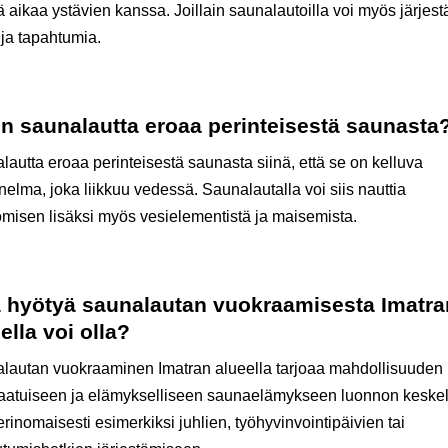
ä aikaa ystävien kanssa. Joillain saunalautoilla voi myös järjest
 ja tapahtumia.
en saunalautta eroaa perinteisestä saunasta
lautta eroaa perinteisestä saunasta siinä, että se on kelluva
elma, joka liikkuu vedessä. Saunalautalla voi siis nauttia
misen lisäksi myös vesielementistä ja maisemista.
ä hyötyä saunalautan vuokraamisesta Imatra
ella voi olla?
lautan vuokraaminen Imatran alueella tarjoaa mahdollisuuden
laatuiseen ja elämykselliseen saunaelämykseen luonnon keskel
erinomaisesti esimerkiksi juhlien, työhyvinvointipäivien tai