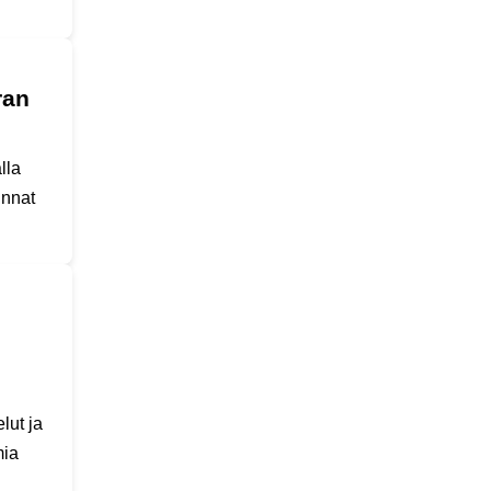
ran
lla
innat
lut ja
mia