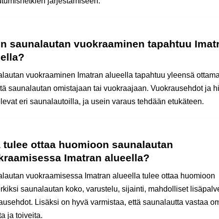
utumishetkien järjestämiseen.
en saunalautan vuokraaminen tapahtuu Imat
ella?
lautan vuokraaminen Imatran alueella tapahtuu yleensä ottama
ttä saunalautan omistajaan tai vuokraajaan. Vuokrausehdot ja h
levat eri saunalautoilla, ja usein varaus tehdään etukäteen.
ä tulee ottaa huomioon saunalautan
kraamisessa Imatran alueella?
lautan vuokraamisessa Imatran alueella tulee ottaa huomioon
kiksi saunalautan koko, varustelu, sijainti, mahdolliset lisäpalve
ausehdot. Lisäksi on hyvä varmistaa, että saunalautta vastaa o
ta ja toiveita.