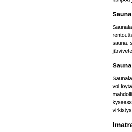
Saunal
Saunalau
rentoutt
sauna, s
järvivet
Saunal
Saunalau
voi löyt
mahdolli
kyseessä
virkisty
Imatr