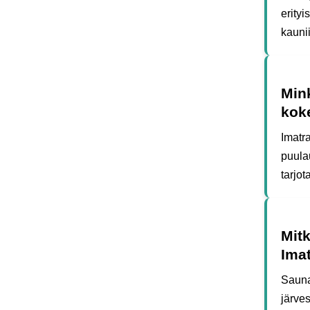
erity
kauni
Mink
kok
Imatra
puula
tarjo
Mitk
Imat
Sauna
järves