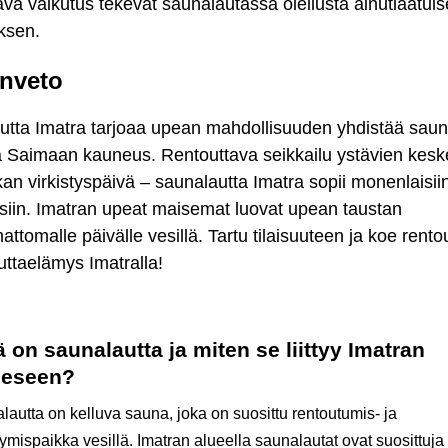
ava vaikutus tekevät saunalautassa oleilusta ainutlaatui
ksen.
nveto
utta Imatra tarjoaa upean mahdollisuuden yhdistää sau
a Saimaan kauneus. Rentouttava seikkailu ystävien keske
an virkistyspäivä – saunalautta Imatra sopii monenlaisii
ksiin. Imatran upeat maisemat luovat upean taustan
ttomalle päivälle vesillä. Tartu tilaisuuteen ja koe rento
ttaelämys Imatralla!
 on saunalautta ja miten se liittyy Imatran
eeseen?
lautta on kelluva sauna, joka on suosittu rentoutumis- ja
tymispaikka vesillä. Imatran alueella saunalautat ovat suosittuja