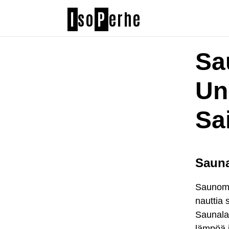
I
so
P
erhe
Sa
Un
Sa
Sauna
Saunomin
nauttia 
Saunala
lämpöä 