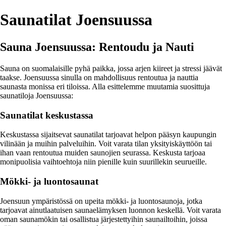
Saunatilat Joensuussa
Sauna Joensuussa: Rentoudu ja Nauti
Sauna on suomalaisille pyhä paikka, jossa arjen kiireet ja stressi jäävät
taakse. Joensuussa sinulla on mahdollisuus rentoutua ja nauttia
saunasta monissa eri tiloissa. Alla esittelemme muutamia suosittuja
saunatiloja Joensuussa:
Saunatilat keskustassa
Keskustassa sijaitsevat saunatilat tarjoavat helpon pääsyn kaupungin
vilinään ja muihin palveluihin. Voit varata tilan yksityiskäyttöön tai
ihan vaan rentoutua muiden saunojien seurassa. Keskusta tarjoaa
monipuolisia vaihtoehtoja niin pienille kuin suurillekin seurueille.
Mökki- ja luontosaunat
Joensuun ympäristössä on upeita mökki- ja luontosaunoja, jotka
tarjoavat ainutlaatuisen saunaelämyksen luonnon keskellä. Voit varata
oman saunamökin tai osallistua järjestettyihin saunailtoihin, joissa