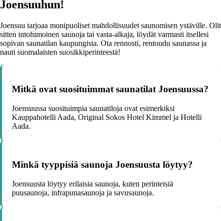
Joensuuhun!
Joensuu tarjoaa monipuoliset mahdollisuudet saunomisen ystäville. Olit
sitten intohimoinen saunoja tai vasta-alkaja, löydät varmasti itsellesi
sopivan saunatilan kaupungista. Ota rennosti, rentoudu saunassa ja
nauti suomalaisten suosikkiperinteestä!
Mitkä ovat suosituimmat saunatilat Joensuussa?
Joensuussa suosituimpia saunatiloja ovat esimerkiksi
Kauppahotelli Aada, Original Sokos Hotel Kimmel ja Hotelli
Aada.
Minkä tyyppisiä saunoja Joensuusta löytyy?
Joensuusta löytyy erilaisia saunoja, kuten perinteisiä
puusaunoja, infrapunasaunoja ja savusaunoja.