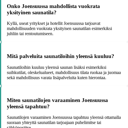
Onko Joensuussa mahdollista vuokrata
yksityinen saunatila?
Kyllä, useat yritykset ja hotellit Joensuussa tarjoavat
mahdollisuuden vuokrata yksityisen saunatilan esimerkiksi
juhliin tai rentoutumiseen.
Mitä palveluita saunatiloihin yleensä kuuluu?
Saunatiloihin kuuluu yleensä saunan lisäksi esimerkiksi
suihkutilat, oleskelualueet, mahdollisuus tilata ruokaa ja juomaa
sekä mahdollisuus varata lisäpalveluita kuten hierontaa.
Miten saunatilojen varaaminen Joensuussa
yleensä tapahtuu?
Saunatilojen varaaminen Joensuussa tapahtuu yleensä ottamalla
suoraan yhteyttä saunatilan tarjoajaan puhelimitse tai
sähköpostitse.