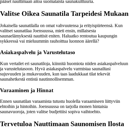
pääset nauttimaan aitoa suomalaista saunakulttuuria.
Valitse Oikea Saunatila Tarpeidesi Mukaan
Jokaisella saunatilalla on omat vahvuutensa ja erityispiirteensä. Kun
valitset saunatilaa Joensuussa, mieti ensin, millaisesta
saunaelämyksestä nauttisit eniten. Haluatko rentoutua kaupungin
sykkeessä vai mieluummin rauhoittua luonnon äärellä?
Asiakaspalvelu ja Varustelutaso
Kun vertailet eri saunatiloja, kiinnitä huomiota niiden asiakaspalveluun
ja varustelutasoon. Hyvä asiakaspalvelu varmistaa saunailtasi
sujuvuuden ja mukavuuden, kun taas laadukkaat tilat tekevät
saunahetkestä entistä nautinnollisemman.
Varaaminen ja Hinnat
Ennen saunatilan varaamista tutustu huolella varaamiseen liittyviin
ehtoihin ja hintoihin. Joensuussa on tarjolla monen hintaisia
saunavuoroja, joten valitse budjettiisi sopiva vaihtoehto.
Tervetuloa Nauttimaan Saunomisen Ilosta