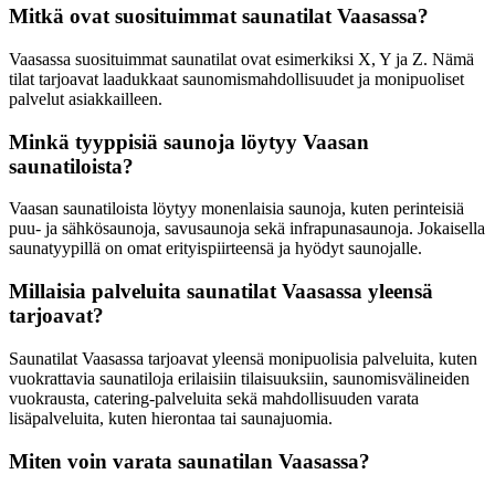
Mitkä ovat suosituimmat saunatilat Vaasassa?
Vaasassa suosituimmat saunatilat ovat esimerkiksi X, Y ja Z. Nämä
tilat tarjoavat laadukkaat saunomismahdollisuudet ja monipuoliset
palvelut asiakkailleen.
Minkä tyyppisiä saunoja löytyy Vaasan
saunatiloista?
Vaasan saunatiloista löytyy monenlaisia saunoja, kuten perinteisiä
puu- ja sähkösaunoja, savusaunoja sekä infrapunasaunoja. Jokaisella
saunatyypillä on omat erityispiirteensä ja hyödyt saunojalle.
Millaisia palveluita saunatilat Vaasassa yleensä
tarjoavat?
Saunatilat Vaasassa tarjoavat yleensä monipuolisia palveluita, kuten
vuokrattavia saunatiloja erilaisiin tilaisuuksiin, saunomisvälineiden
vuokrausta, catering-palveluita sekä mahdollisuuden varata
lisäpalveluita, kuten hierontaa tai saunajuomia.
Miten voin varata saunatilan Vaasassa?