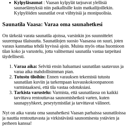
Kylpyläsaunat
: Vaasan kylpylät tarjoavat ylellisiä
saunaelämyksiä niin paikallisille kuin matkailijoillekin.
Kylpylöiden saunatilat ovat viihtyisiä ja monipuolisia.
Saunatila Vaasa: Varaa oma saunahetkesi
On tärkeää varata saunatila ajoissa, varsinkin jos suunnittelet
suurempaa tilaisuutta. Saunatilojen suosio Vaasassa on suuri, joten
varaus kannattaa tehdä hyvissä ajoin. Muista myös ottaa huomioon
tilan koko ja varustelu, jotta valitsemasi saunatila vastaa tarpeitasi
täydellisesti.
Varaa aika:
Selvitä ensin haluamasi saunatilan saatavuus ja
varaa aika mahdollisimman pian.
Tutustu tiloihin:
Ennen varauksen tekemistä tutustu
saunatilan kuviin ja tarkempaan kuvauskokoonpanoon
varmistaaksesi, että tila vastaa odotuksiasi.
Tarkista varustelu:
Varmista, että saunatilassa on kaikki
tarvittava rentouttavaa saunomishetkeä varten, kuten
saunapyyhkeet, peseytymistilat ja tarvittavat välineet.
Nyt on aika varata oma saunahetkesi Vaasan parhaissa saunatiloissa
ja nauttia rentouttavasta ja virkistävästä saunomisesta ystävien ja
perheen kanssa!