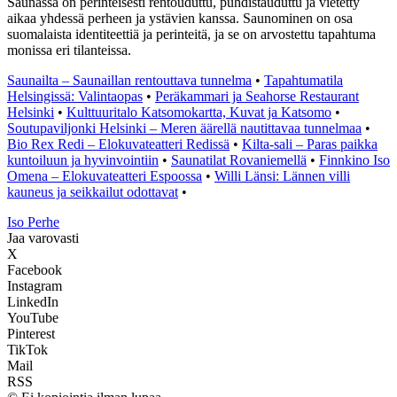
Saunassa on perinteisesti rentouduttu, puhdistauduttu ja vietetty
aikaa yhdessä perheen ja ystävien kanssa. Saunominen on osa
suomalaista identiteettiä ja perinteitä, ja se on arvostettu tapahtuma
monissa eri tilanteissa.
Saunailta – Saunaillan rentouttava tunnelma
•
Tapahtumatila
Helsingissä: Valintaopas
•
Peräkammari ja Seahorse Restaurant
Helsinki
•
Kulttuuritalo Katsomokartta, Kuvat ja Katsomo
•
Soutupaviljonki Helsinki – Meren äärellä nautittavaa tunnelmaa
•
Bio Rex Redi – Elokuvateatteri Redissä
•
Kilta-sali – Paras paikka
kuntoiluun ja hyvinvointiin
•
Saunatilat Rovaniemellä
•
Finnkino Iso
Omena – Elokuvateatteri Espoossa
•
Willi Länsi: Lännen villi
kauneus ja seikkailut odottavat
•
I
so
P
erhe
Jaa varovasti
X
Facebook
Instagram
LinkedIn
YouTube
Pinterest
TikTok
Mail
RSS