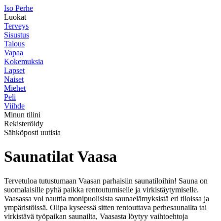
I
so
P
erhe
Luokat
Terveys
Sisustus
Talous
Vapaa
Kokemuksia
Lapset
Naiset
Miehet
Peli
Viihde
Minun tilini
Rekisteröidy
Sähköposti uutisia
Saunatilat Vaasa
Tervetuloa tutustumaan Vaasan parhaisiin saunatiloihin! Sauna on
suomalaisille pyhä paikka rentoutumiselle ja virkistäytymiselle.
Vaasassa voi nauttia monipuolisista saunaelämyksistä eri tiloissa ja
ympäristöissä. Olipa kyseessä sitten rentouttava perhesaunailta tai
virkistävä työpaikan saunailta, Vaasasta löytyy vaihtoehtoja