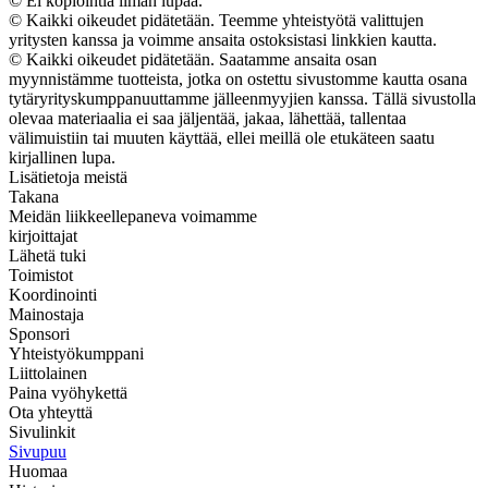
© Ei kopiointia ilman lupaa.
© Kaikki oikeudet pidätetään. Teemme yhteistyötä valittujen
yritysten kanssa ja voimme ansaita ostoksistasi linkkien kautta.
© Kaikki oikeudet pidätetään. Saatamme ansaita osan
myynnistämme tuotteista, jotka on ostettu sivustomme kautta osana
tytäryrityskumppanuuttamme jälleenmyyjien kanssa. Tällä sivustolla
olevaa materiaalia ei saa jäljentää, jakaa, lähettää, tallentaa
välimuistiin tai muuten käyttää, ellei meillä ole etukäteen saatu
kirjallinen lupa.
Lisätietoja meistä
Takana
Meidän liikkeellepaneva voimamme
kirjoittajat
Lähetä tuki
Toimistot
Koordinointi
Mainostaja
Sponsori
Yhteistyökumppani
Liittolainen
Paina vyöhykettä
Ota yhteyttä
Sivulinkit
Sivupuu
Huomaa