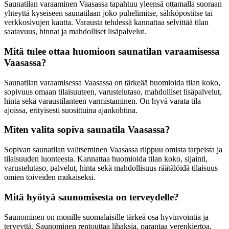
Saunatilan varaaminen Vaasassa tapahtuu yleensä ottamalla suoraan
yhteyttä kyseiseen saunatilaan joko puhelimitse, sähköpostitse tai
verkkosivujen kautta. Varausta tehdessä kannattaa selvittää tilan
saatavuus, hinnat ja mahdolliset lisäpalvelut.
Mitä tulee ottaa huomioon saunatilan varaamisessa
Vaasassa?
Saunatilan varaamisessa Vaasassa on tärkeää huomioida tilan koko,
sopivuus omaan tilaisuuteen, varustelutaso, mahdolliset lisäpalvelut,
hinta sekä varaustilanteen varmistaminen. On hyvä varata tila
ajoissa, erityisesti suosittuina ajankohtina.
Miten valita sopiva saunatila Vaasassa?
Sopivan saunatilan valitseminen Vaasassa riippuu omista tarpeista ja
tilaisuuden luonteesta. Kannattaa huomioida tilan koko, sijainti,
varustelutaso, palvelut, hinta sekä mahdollisuus räätälöidä tilaisuus
omien toiveiden mukaiseksi.
Mitä hyötyä saunomisesta on terveydelle?
Saunominen on monille suomalaisille tärkeä osa hyvinvointia ja
terveyttä. Saunominen rentouttaa lihaksia, parantaa verenkiertoa,