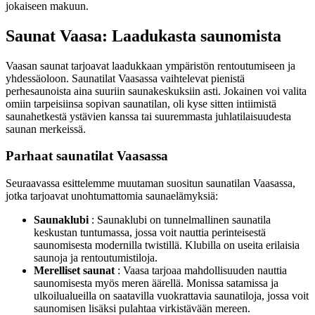
jokaiseen makuun.
Saunat Vaasa: Laadukasta saunomista
Vaasan saunat tarjoavat laadukkaan ympäristön rentoutumiseen ja
yhdessäoloon. Saunatilat Vaasassa vaihtelevat pienistä
perhesaunoista aina suuriin saunakeskuksiin asti. Jokainen voi valita
omiin tarpeisiinsa sopivan saunatilan, oli kyse sitten intiimistä
saunahetkestä ystävien kanssa tai suuremmasta juhlatilaisuudesta
saunan merkeissä.
Parhaat saunatilat Vaasassa
Seuraavassa esittelemme muutaman suositun saunatilan Vaasassa,
jotka tarjoavat unohtumattomia saunaelämyksiä:
Saunaklubi
: Saunaklubi on tunnelmallinen saunatila
keskustan tuntumassa, jossa voit nauttia perinteisestä
saunomisesta modernilla twistillä. Klubilla on useita erilaisia
saunoja ja rentoutumistiloja.
Merelliset saunat
: Vaasa tarjoaa mahdollisuuden nauttia
saunomisesta myös meren äärellä. Monissa satamissa ja
ulkoilualueilla on saatavilla vuokrattavia saunatiloja, jossa voit
saunomisen lisäksi pulahtaa virkistävään mereen.