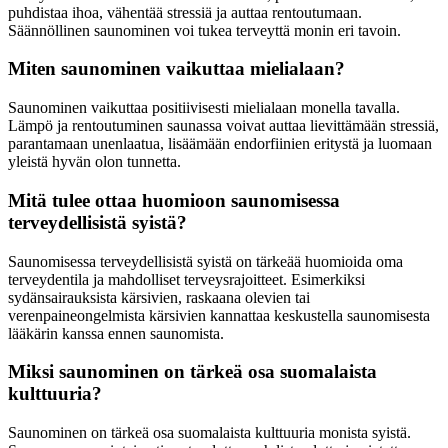
puhdistaa ihoa, vähentää stressiä ja auttaa rentoutumaan.
Säännöllinen saunominen voi tukea terveyttä monin eri tavoin.
Miten saunominen vaikuttaa mielialaan?
Saunominen vaikuttaa positiivisesti mielialaan monella tavalla.
Lämpö ja rentoutuminen saunassa voivat auttaa lievittämään stressiä,
parantamaan unenlaatua, lisäämään endorfiinien eritystä ja luomaan
yleistä hyvän olon tunnetta.
Mitä tulee ottaa huomioon saunomisessa
terveydellisistä syistä?
Saunomisessa terveydellisistä syistä on tärkeää huomioida oma
terveydentila ja mahdolliset terveysrajoitteet. Esimerkiksi
sydänsairauksista kärsivien, raskaana olevien tai
verenpaineongelmista kärsivien kannattaa keskustella saunomisesta
lääkärin kanssa ennen saunomista.
Miksi saunominen on tärkeä osa suomalaista
kulttuuria?
Saunominen on tärkeä osa suomalaista kulttuuria monista syistä.