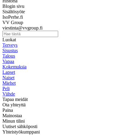
Historia
Blogin sivu
Sisältösyöte
IsoPerhe.fi
VV Group
viestinta@vvgroup.fi
Luokat
Terveys
Sisustus
Talous
Vapaa
Kokemuksia
Lapset
Naiset
Miehet
Peli
Viihde
Tapaa meidät
Ota yhteyttä
Paina
Mainostaa
Minun tilini
Uutiset sähköposti
Yhteistyökumppani