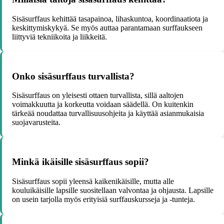
Sisäsurffaus kehittää tasapainoa, lihaskuntoa, koordinaatiota ja
keskittymiskykyä. Se myös auttaa parantamaan surffaukseen
liittyviä tekniikoita ja liikkeitä.
Onko sisäsurffaus turvallista?
Sisäsurffaus on yleisesti ottaen turvallista, sillä aaltojen
voimakkuutta ja korkeutta voidaan säädellä. On kuitenkin
tärkeää noudattaa turvallisuusohjeita ja käyttää asianmukaisia
suojavarusteita.
Minkä ikäisille sisäsurffaus sopii?
Sisäsurffaus sopii yleensä kaikenikäisille, mutta alle
kouluikäisille lapsille suositellaan valvontaa ja ohjausta. Lapsille
on usein tarjolla myös erityisiä surffauskursseja ja -tunteja.