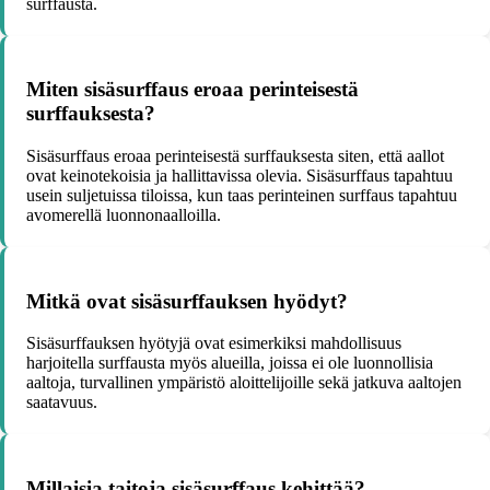
surffausta.
Miten sisäsurffaus eroaa perinteisestä
surffauksesta?
Sisäsurffaus eroaa perinteisestä surffauksesta siten, että aallot
ovat keinotekoisia ja hallittavissa olevia. Sisäsurffaus tapahtuu
usein suljetuissa tiloissa, kun taas perinteinen surffaus tapahtuu
avomerellä luonnonaalloilla.
Mitkä ovat sisäsurffauksen hyödyt?
Sisäsurffauksen hyötyjä ovat esimerkiksi mahdollisuus
harjoitella surffausta myös alueilla, joissa ei ole luonnollisia
aaltoja, turvallinen ympäristö aloittelijoille sekä jatkuva aaltojen
saatavuus.
Millaisia taitoja sisäsurffaus kehittää?