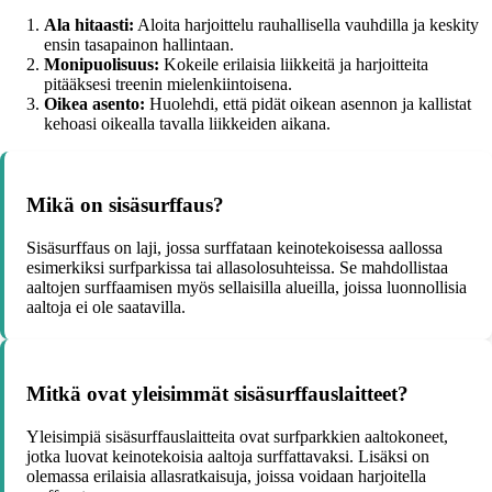
Ala hitaasti:
Aloita harjoittelu rauhallisella vauhdilla ja keskity
ensin tasapainon hallintaan.
Monipuolisuus:
Kokeile erilaisia liikkeitä ja harjoitteita
pitääksesi treenin mielenkiintoisena.
Oikea asento:
Huolehdi, että pidät oikean asennon ja kallistat
kehoasi oikealla tavalla liikkeiden aikana.
Mikä on sisäsurffaus?
Sisäsurffaus on laji, jossa surffataan keinotekoisessa aallossa
esimerkiksi surfparkissa tai allasolosuhteissa. Se mahdollistaa
aaltojen surffaamisen myös sellaisilla alueilla, joissa luonnollisia
aaltoja ei ole saatavilla.
Mitkä ovat yleisimmät sisäsurffauslaitteet?
Yleisimpiä sisäsurffauslaitteita ovat surfparkkien aaltokoneet,
jotka luovat keinotekoisia aaltoja surffattavaksi. Lisäksi on
olemassa erilaisia allasratkaisuja, joissa voidaan harjoitella