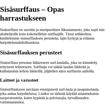
Sisäsurffaus – Opas
harrastukseen
Sisäsurffaus on suosittu ja monipuolinen liikuntamuoto, joka sopii niin
aloittelijoille kuin kokeneillekin surffaajille. Tässä artikkelissa
käsittelemme sisäsurffauksen perusteita, lajin hyötyjä ja erilaisia
harjoittelumahdollisuuksia.
Sisäsurffauksen perusteet
Sisäsurffaus perustuu liikkeeseen surf-laudalla, joka on kiinnitetty
erityiseen telineeseen. Surffaaja voi säätää laudan liikkeitä ja
kallistumista kehon liikkeillä, jäljitellen aitoa surffausta aalloilla.
Laitteet ja varusteet
Sisäsurffaukseen tarvitaan ensisijaisesti surf-lauta ja tasapainolauta,
joka auttaa harjoittelussa. Lisäksi on tärkeää käyttää asianmukaisia
suojavarusteita, kuten kypärää ja polvisuojia, turvallisuuden
varmistamiseksi.