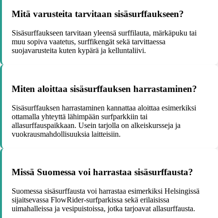
Mitä varusteita tarvitaan sisäsurffaukseen?
Sisäsurffaukseen tarvitaan yleensä surffilauta, märkäpuku tai
muu sopiva vaatetus, surffikengät sekä tarvittaessa
suojavarusteita kuten kypärä ja kelluntaliivi.
Miten aloittaa sisäsurffauksen harrastaminen?
Sisäsurffauksen harrastaminen kannattaa aloittaa esimerkiksi
ottamalla yhteyttä lähimpään surfparkkiin tai
allasurffauspaikkaan. Usein tarjolla on alkeiskursseja ja
vuokrausmahdollisuuksia laitteisiin.
Missä Suomessa voi harrastaa sisäsurffausta?
Suomessa sisäsurffausta voi harrastaa esimerkiksi Helsingissä
sijaitsevassa FlowRider-surfparkissa sekä erilaisissa
uimahalleissa ja vesipuistoissa, jotka tarjoavat allasurffausta.