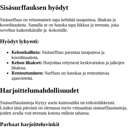
Sisäsurffauksen hyödyt
Sisäsurffaus on erinomainen tapa kehittää tasapainoa, lihaksia ja
koordinaatiota. Samalla se on hauska tapa liikkua ja treenata, joka
soveltuu kaikenikäisille ja -kokoisille.
Hyödyt lyhyesti:
Kehonhallinta:
Sisäsurffaus parantaa tasapainoa ja
koordinaatiota.
Kehon lihakset:
Harjoittaa erityisesti keskivartalon ja jalkojen
lihaksia.
Rentoutuminen:
Surffaus on hauskaa ja rentouttavaa
ajanvietettä.
Harjoittelumahdollisuudet
Sisäsurffauslautoja löytyy usein kuntosalilta tai erikoisliikkeistä.
Lisäksi tänä päivänä on olemassa myös virtuaalisia sisäsurffauslautoja,
joiden avulla voit treenata kotona milloin tahansa.
Parhaat harjoitteluvinkit